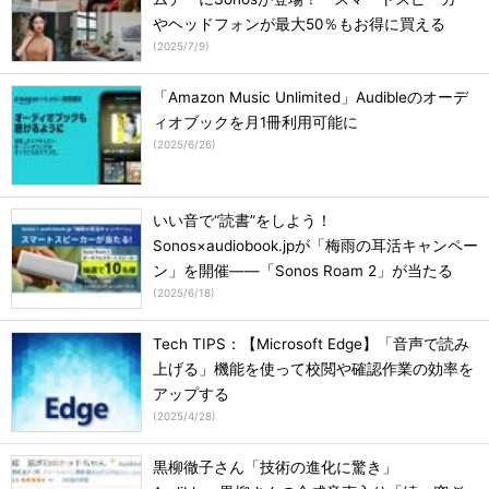
やヘッドフォンが最大50％もお得に買える
(
2025/7/9
)
「Amazon Music Unlimited」Audibleのオーデ
ィオブックを月1冊利用可能に
(
2025/6/26
)
いい音で“読書”をしよう！
Sonos×audiobook.jpが「梅雨の耳活キャンペー
ン」を開催――「Sonos Roam 2」が当たる
(
2025/6/18
)
Tech TIPS：【Microsoft Edge】「音声で読み
上げる」機能を使って校閲や確認作業の効率を
アップする
(
2025/4/28
)
黒柳徹子さん「技術の進化に驚き」