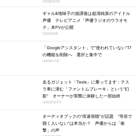
(
2024/3/13
)
ギャル&地味子の放課後は超清純派のアイドル
声優 テレビアニメ「声優ラジオのウラオモ
テ」本PVが公開
(
2024/3/8
)
「Googleアシスタント」で“使われていない”17
の機能を削除へ 選択と集中で
(
2024/1/12
)
走るガジェット「Tesla」に乗ってます：テス
ラ車に潜む「ファントムブレーキ」という“幻
影” オーナーが実際に体験した一部始終
(
2023/12/17
)
オーディオブックの“倍速視聴”が話題 “等倍で
聴く人いない”は本当か？ 声優からは「衝
撃」の声