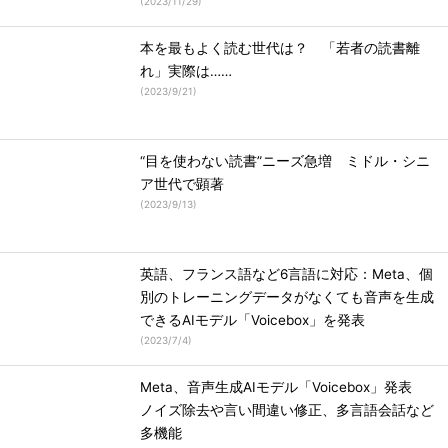
(
2023/11/29
)
本を最もよく読む世代は？ 「若者の読書離
れ」実際は……
(
2023/9/21
)
“目を使わない読書”ニーズ急増 ミドル・シニ
ア世代で顕著
(
2023/9/13
)
英語、フランス語など6言語に対応：Meta、個
別のトレーニングデータがなくても音声を生成
できるAIモデル「Voicebox」を発表
(
2023/7/4
)
Meta、音声生成AIモデル「Voicebox」発表
ノイズ除去や言い間違い修正、多言語会話など
多機能