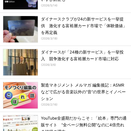
(
2026/5/14
)
ダイナースクラブが24の新サービスを一挙提
供 激化する富裕層カード市場で「体験価値」
を再定義
(
2026/3/18
)
ダイナースが「24種の新サービス」を一挙投
入 競争激化する富裕層カード市場に対応
(
2026/3/6
)
製造マネジメント メルマガ 編集後記：ASMR
などで広がる音楽以外の“音”の世界とイノベー
ション
(
2026/2/16
)
YouTube全盛期だからこそ：「絵本」専門の通
販サイト “全ページ無料公開”なのに4倍売れ