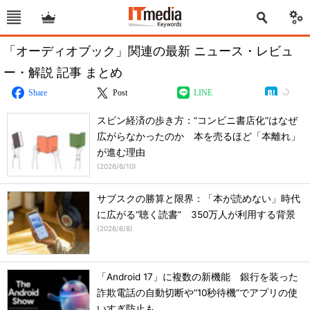
「オーディオブック」関連の最新 ニュース・レビュ
ー・解説 記事 まとめ
Share
Post
LINE
スピン経済の歩き方：“コンビニ書店化”はなぜ
広がらなかったのか 本を売るほど「本離れ」
が進む理由
(
2026/6/10
)
サブスクの勝算と限界：「本が読めない」時代
に広がる“聴く読書” 350万人が利用する背景
(
2026/6/8
)
「Android 17」に複数の新機能 銀行を装った
詐欺電話の自動切断や“10秒待機”でアプリの使
いすぎ防止も