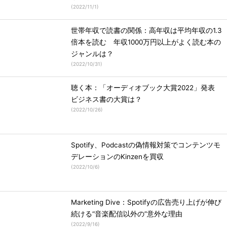
(
2022/11/1
)
世帯年収で読書の関係：高年収は平均年収の1.3
倍本を読む 年収1000万円以上がよく読む本の
ジャンルは？
(
2022/10/31
)
聴く本：「オーディオブック大賞2022」発表
ビジネス書の大賞は？
(
2022/10/26
)
Spotify、Podcastの偽情報対策でコンテンツモ
デレーションのKinzenを買収
(
2022/10/6
)
Marketing Dive：Spotifyの広告売り上げが伸び
続ける“音楽配信以外の”意外な理由
(
2022/9/16
)