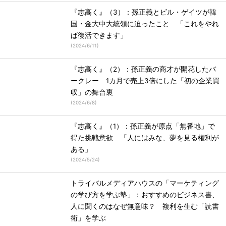
『志高く』（3）：孫正義とビル・ゲイツが韓
国・金大中大統領に迫ったこと 「これをやれ
ば復活できます」
(
2024/6/11
)
『志高く』（2）：孫正義の商才が開花したバ
ークレー 1カ月で売上3倍にした「初の企業買
収」の舞台裏
(
2024/6/8
)
『志高く』（1）：孫正義が原点「無番地」で
得た挑戦意欲 「人にはみな、夢を見る権利が
ある」
(
2024/5/24
)
トライバルメディアハウスの「マーケティング
の学び方を学ぶ塾」：おすすめのビジネス書、
人に聞くのはなぜ無意味？ 複利を生む「読書
術」を学ぶ