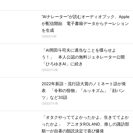
“AIナレーター”が読むオーディオブック、Apple
が配信開始 電子書籍データからナーレション
を生成
(
2023/1/6
)
「AI岡田斗司夫に適当なことを喋らせよ
う！」 本人公認の無料ジェネレーター公開
「ひろゆきAI」に続き
(
2022/11/8
)
2022年新語・流行語大賞のノミネート語が発
表 「令和の怪物」「ルッキズム」「顔パン
ツ」など30語
(
2022/11/4
)
「オタクやっててよかったかよ。生きててよか
ったかよ」 アニオタROLAND、推しの諏訪部
順一が自著の朗読決定で喜び爆発