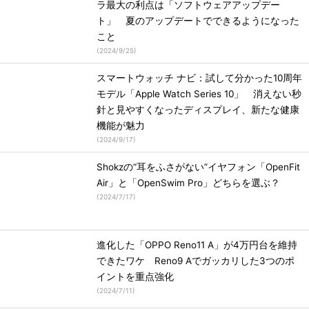
ラ最大の利点は「ソフトウェアアップデー
ト」 夏のアップデートでできるようになった
こと
(
2024/9/25
)
スマートウォッチ ナビ：試して分かった10周年
モデル「Apple Watch Series 10」 消えない秒
針と見やすくなったディスプレイ、新たな健康
機能が魅力
(
2024/9/17
)
Shokzの“耳をふさがない”イヤフォン「OpenFit
Air」と「OpenSwim Pro」どちらを選ぶ？
(
2024/7/17
)
進化した「OPPO Reno11 A」が4万円台を維持
できたワケ Reno9 Aでガッカリした3つのポ
イントを重点強化
(
2024/7/11
)