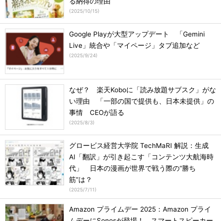
る納得の理由
(
2025/10/15
)
Google Playが大型アップデート 「Gemini
Live」統合や「マイページ」タブ追加など
(
2025/9/24
)
なぜ？ 楽天Koboに「読み放題サブスク」がな
い理由 「一部の国で提供も、日本未提供」の
事情 CEOが語る
(
2025/8/3
)
グロービス経営大学院 TechMaRI 解説：生成
AI「翻訳」が引き起こす「コンテンツ大航海時
代」 日本の漫画が世界で戦う際の“勝ち
筋”は？
(
2025/7/11
)
Amazon プライムデー 2025：Amazon プライ
ムデーにSonosが登場！ スマートスピーカー