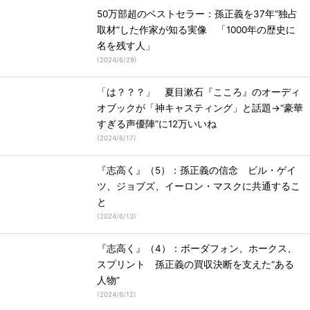
50万部超のベストセラー：孫正義を37年“独占
取材”した作家が知る実像 「1000年の歴史に
名を残す人」
(
2024/6/29
)
「は？？？」 夏目漱石『こころ』のオーディ
オブックが「神キャスティング」と話題→“豪華
すぎる声優陣”に12万いいね
(
2024/6/17
)
『志高く』（5）：孫正義の信念 ビル・ゲイ
ツ、ジョブズ、イーロン・マスクに共通するこ
と
(
2024/6/13
)
『志高く』（4）：ボーダフォン、ホークス、
スプリント 孫正義の買収決断を支えた“ある
人物”
(
2024/6/12
)