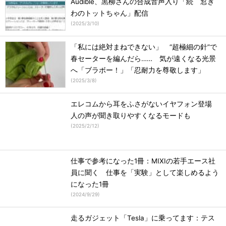
Audible、黒柳さんの合成音声入り「続 窓ぎ
わのトットちゃん」配信
(
2025/3/10
)
「私には絶対まねできない」 “超極細の針”で
春セーターを編んだら…… 気が遠くなる光景
へ「ブラボー！」「忍耐力を尊敬します」
(
2025/3/8
)
エレコムから耳をふさがないイヤフォン登場
人の声が聞き取りやすくなるモードも
(
2025/2/12
)
仕事で参考になった1冊：MIXIの若手エース社
員に聞く 仕事を「実験」として楽しめるよう
になった1冊
(
2024/9/29
)
走るガジェット「Tesla」に乗ってます：テス