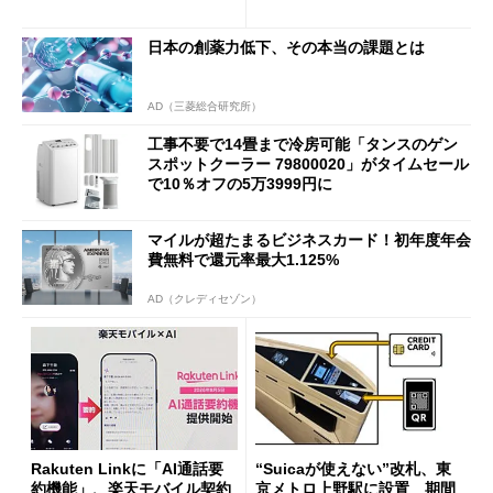
も既存ユーザーを大切に」
日本の創薬力低下、その本当の課題とは
AD（三菱総合研究所）
工事不要で14畳まで冷房可能「タンスのゲン
スポットクーラー 79800020」がタイムセール
で10％オフの5万3999円に
マイルが超たまるビジネスカード！初年度年会
費無料で還元率最大1.125%
AD（クレディセゾン）
Rakuten Linkに「AI通話要
“Suicaが使えない”改札、東
約機能」、楽天モバイル契約
京メトロ上野駅に設置 期間