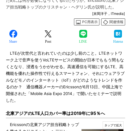
ためには何が必要になってくるのだろうか。Ericssonの北東アジ
ア担当戦略トップのクリスチャン・ヘデリン氏が説明した。
[末岡洋子，ITmedia]
PC用表示
関連情報
Share
Post
LINE
Hatena
LTEが次世代と言われていたのは少し前のこと。LTEネットワ
ーク上で音声を使うVoLTEサービスの開始が日本でももう間もな
くとなり、浸透をうかがわせる。高速通信を可能にするLTE、高
機能を優れた操作性で行えるスマートフォン、それにウェアラブ
ルなどモノのインターネット（IoT）がどのようなトレンドを作
るのか？ 通信機器メーカーのEricssonが6月13日、中国上海で
開催された「Mobile Asia Expo 2014」で開いたセミナーで説明
した。
北東アジアのLTE人口カバー率は2019年に95％へ
Ericssonの北東アジア担当戦略トップ