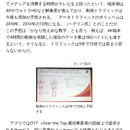
でメディアを消費する時間がテレビを上回ったという。端末側は
4KやウルトラHDなど解像度が進んでおり、動画トラフィックは
今後も増加が予想される。「データトラフィックのボリュームは
2019年、2013年の13倍になる」（ヘデリン氏）とのことだが、
この予想は「かなり控えめな数字」とも言う。例えば、4K端末
で4時間の動画を視聴した場合のデータ量は18Gバイトにも達す
るという。そうなると、トラフィックは5年で13倍では収まり切
らないからだ。
動画のトラフィックは5年で13倍と予想
する
アプリではOTT（Over the Top:通信事業者の回線上で提供さ
れるサービス。特に音声やメッセージなど代替となりうるものを