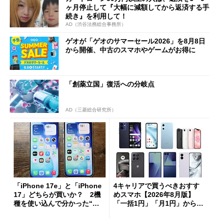
ヶ月停止して『大幅に減額してから返済する手
続き』を利用して！
AD（渋谷法務総合事務所）
ゲオが「ゲオのサマーセール2026」を8月8日
から開催、中古のスマホやゲームがお得に
「創薬立国」復活への分岐点
AD（三菱総合研究所）
「iPhone 17e」と「iPhone
4キャリアで買うべきおすす
17」どちらが買いか？ 2機
めスマホ【2026年8月版】
種を使い込んで分かった“ス
「一括1円」「月1円」からお
ペック表にない違い”
得なiPhone／Pixel／Galaxy