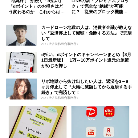
“特典終了”が続く「d払い」
LINEの新「プレミアムブロッ
「dポイント」のお得さはど
ク」で完全な“絶縁”が可能
う変わるのか これからは
に？ 従来のブロック機能と
「dカード」の利用が得策？
の決定的な違い
カードローン地獄の人は、消費者金融が教えな
い『返済停止して減額・免除する方法』で完済
して
AD（渋谷法務総合事務所）
d払い、dポイントのキャンペーンまとめ【8月
1日最新版】 1万～10万ポイント還元の施策
がめじろ押し
リボ地獄から抜け出したい人は、返済を3～6
ヶ月停止して『大幅に減額してから返済する手
続き』で完済して！
AD（渋谷法務総合事務所）