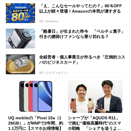
まで
「え、こんなセールやってたの？」80％OFF
以上が続々登場！Amazonの本気が凄すぎる
AD（Amazon）
「酷暑日」が生まれた昨今 「ペルチェ素子」
付きの腰掛けファンなら乗り切れる？
全経営者・個人事業主が作るべき「圧倒的コス
パのビジネスカード」
AD（クレディセゾン）
UQ mobileの「Pixel 10a（1
シャープが「AQUOS R11」
28GB）」がMNPで2年間、約
で挑む“価格高騰時代”のスマ
1.1万円に【スマホお得情報】
ホ戦略 「シェアを追うより