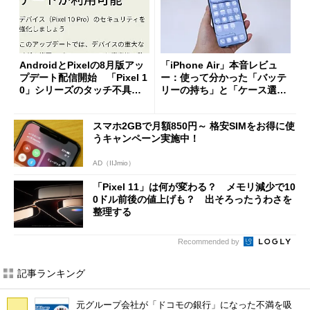
AndroidとPixelの8月版アッ
「iPhone Air」本音レビュ
プデート配信開始 「Pixel 1
ー：使って分かった「バッテ
0」シリーズのタッチ不具合
リーの持ち」と「ケース選
修正やGPU性能改善なども
び」の悩ましさ
スマホ2GBで月額850円～ 格安SIMをお得に使
うキャンペーン実施中！
AD（IIJmio）
「Pixel 11」は何が変わる？ メモリ減少で10
0ドル前後の値上げも？ 出そろったうわさを
整理する
Recommended by
記事ランキング
元グループ会社が「ドコモの銀行」になった不満を吸