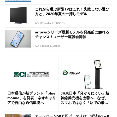
ーンを開催
これから選ぶ新型TVはこれ！失敗しない選び
方と、2026年夏の一押しモデル
AD（ITmedia PC USER）
arrowsシリーズ最新モデルを発売前に触れる
チャンス！ユーザー座談会開催
AD（ ITmedia Mobile）
日本通信が新ブランド「blue
JR東日本「分かりにくい」新
mobile」を発表 ネオキャリ
幹線券売機を改善へ なぜ、
アで自由な通信環境へ
スマホではなく「駅での最短
1分購入」を実現？
カードローン50万円以上の人は、返済を3～6