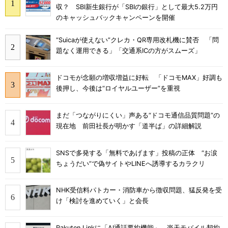
収？ SBI新生銀行が「SBIの銀行」として最大5.2万円
のキャッシュバックキャンペーンを開催
“Suicaが使えない”クレカ・QR専用改札機に賛否 「問
題なく運用できる」「交通系ICの方がスムーズ」
ドコモが念願の増収増益に好転 「ドコモMAX」好調も
後押し、今後は“ロイヤルユーザー”を重視
まだ「つながりにくい」声ある“ドコモ通信品質問題”の
現在地 前田社長が明かす「道半ば」の詳細解説
SNSで多発する「無料であげます」投稿の正体 “お涙
ちょうだい”で偽サイトやLINEへ誘導するカラクリ
NHK受信料パトカー・消防車から徴収問題、猛反発を受
け「検討を進めていく」と会長
Rakuten Linkに「AI通話要約機能」、楽天モバイル契約