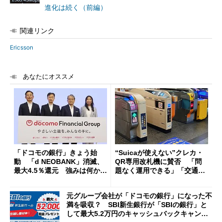
進化は続く（前編）
関連リンク
Ericsson
あなたにオススメ
「ドコモの銀行」きょう始
“Suicaが使えない”クレカ・
動 「d NEOBANK」消滅、
QR専用改札機に賛否 「問
最大4.5％還元 強みは何か解
題なく運用できる」「交通系I
説
Cの方がスムーズ」
元グループ会社が「ドコモの銀行」になった不
満を吸収？ SBI新生銀行が「SBIの銀行」と
して最大5.2万円のキャッシュバックキャンペ