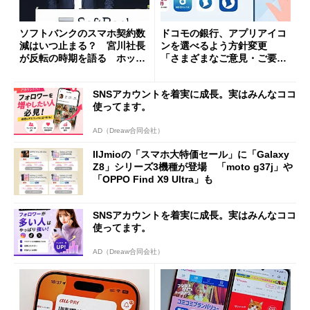
ソフトバンクのスマホ契約数
ドコモの銀行、アプリアイコ
減はいつ止まる？ 宮川社長
ンを選べるよう方針変更
が反転の時期を語る ホッピ
「さまざまなご意見・ご要望
ング対策は「真剣にやりすぎ
を踏まえ」
た」
SNSアカウントを着実に成長。実はみんなココ
使ってます。
AD（Dreaw合同会社）
IIJmioの「スマホ大特価セール」に「Galaxy
Z8」シリーズ3機種が登場 「moto g37j」や
「OPPO Find X9 Ultra」も
SNSアカウントを着実に成長。実はみんなココ
使ってます。
AD（Dreaw合同会社）