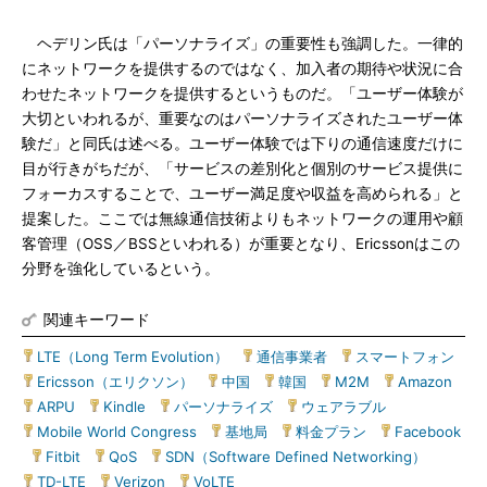
ヘデリン氏は「パーソナライズ」の重要性も強調した。一律的
にネットワークを提供するのではなく、加入者の期待や状況に合
わせたネットワークを提供するというものだ。「ユーザー体験が
大切といわれるが、重要なのはパーソナライズされたユーザー体
験だ」と同氏は述べる。ユーザー体験では下りの通信速度だけに
目が行きがちだが、「サービスの差別化と個別のサービス提供に
フォーカスすることで、ユーザー満足度や収益を高められる」と
提案した。ここでは無線通信技術よりもネットワークの運用や顧
客管理（OSS／BSSといわれる）が重要となり、Ericssonはこの
分野を強化しているという。
関連キーワード
LTE（Long Term Evolution）
|
通信事業者
|
スマートフォン
|
Ericsson（エリクソン）
|
中国
|
韓国
|
M2M
|
Amazon
|
ARPU
|
Kindle
|
パーソナライズ
|
ウェアラブル
|
Mobile World Congress
|
基地局
|
料金プラン
|
Facebook
|
Fitbit
|
QoS
|
SDN（Software Defined Networking）
|
TD-LTE
|
Verizon
|
VoLTE