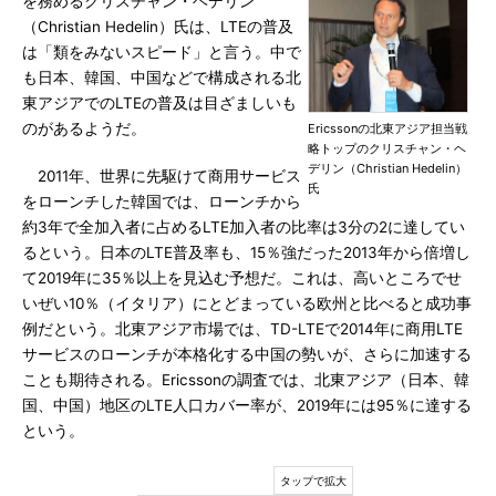
を務めるクリスチャン・ヘデリン
（Christian Hedelin）氏は、LTEの普及
は「類をみないスピード」と言う。中で
も日本、韓国、中国などで構成される北
東アジアでのLTEの普及は目ざましいも
のがあるようだ。
Ericssonの北東アジア担当戦
略トップのクリスチャン・ヘ
デリン（Christian Hedelin）
2011年、世界に先駆けて商用サービス
氏
をローンチした韓国では、ローンチから
約3年で全加入者に占めるLTE加入者の比率は3分の2に達してい
るという。日本のLTE普及率も、15％強だった2013年から倍増し
て2019年に35％以上を見込む予想だ。これは、高いところでせ
いぜい10％（イタリア）にとどまっている欧州と比べると成功事
例だという。北東アジア市場では、TD-LTEで2014年に商用LTE
サービスのローンチが本格化する中国の勢いが、さらに加速する
ことも期待される。Ericssonの調査では、北東アジア（日本、韓
国、中国）地区のLTE人口カバー率が、2019年には95％に達する
という。