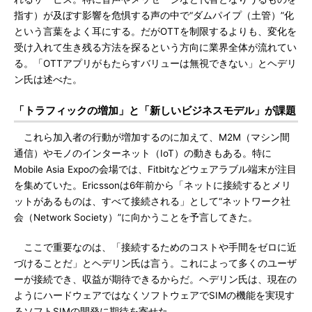
指す）が及ぼす影響を危惧する声の中で“ダムパイプ（土管）”化
という言葉をよく耳にする。だがOTTを制限するよりも、変化を
受け入れて生き残る方法を探るという方向に業界全体が流れてい
る。「OTTアプリがもたらすバリューは無視できない」とヘデリ
ン氏は述べた。
「トラフィックの増加」と「新しいビジネスモデル」が課題
これら加入者の行動が増加するのに加えて、M2M（マシン間
通信）やモノのインターネット（IoT）の動きもある。特に
Mobile Asia Expoの会場では、Fitbitなどウェアラブル端末が注目
を集めていた。Ericssonは6年前から「ネットに接続するとメリ
ットがあるものは、すべて接続される」として“ネットワーク社
会（Network Society）”に向かうことを予言してきた。
ここで重要なのは、「接続するためのコストや手間をゼロに近
づけることだ」とヘデリン氏は言う。これによって多くのユーザ
ーが接続でき、収益が期待できるからだ。ヘデリン氏は、現在の
ようにハードウェアではなくソフトウェアでSIMの機能を実現す
るソフトSIMの開発に期待を寄せた。