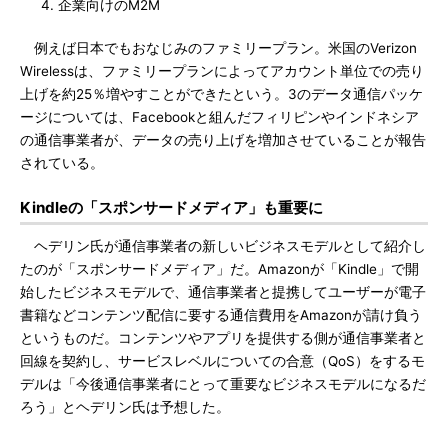
企業向けのM2M
例えば日本でもおなじみのファミリープラン。米国のVerizon
Wirelessは、ファミリープランによってアカウント単位での売り
上げを約25％増やすことができたという。3のデータ通信パッケ
ージについては、Facebookと組んだフィリピンやインドネシア
の通信事業者が、データの売り上げを増加させていることが報告
されている。
Kindleの「スポンサードメディア」も重要に
ヘデリン氏が通信事業者の新しいビジネスモデルとして紹介し
たのが「スポンサードメディア」だ。Amazonが「Kindle」で開
始したビジネスモデルで、通信事業者と提携してユーザーが電子
書籍などコンテンツ配信に要する通信費用をAmazonが請け負う
というものだ。コンテンツやアプリを提供する側が通信事業者と
回線を契約し、サービスレベルについての合意（QoS）をするモ
デルは「今後通信事業者にとって重要なビジネスモデルになるだ
ろう」とヘデリン氏は予想した。