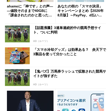
ahamoに「神です」との声―
あなたの街の「スマホ決済」
―値段そのままで40GBに
キャンペーンまとめ【2026年
「課金されたのかと思った」
8月版】～PayPay、d払い、a
と戸惑いも
u PAY、楽天ペイ
【話題沸騰】3連単連続的中の競馬予想サイ
ト、ついに判明
AD（ルーツ）
「スマホ冷却グッズ」は効果ある？ 炎天下で
3製品を使って分かったこと
【鬼バズ】万馬券ラッシュで拡散された競馬サ
イトが強すぎた
AD（ルーツ）