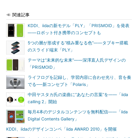
関連記事
KDDI、iidaの新モデル「PLY」「PRISMOID」を発表
――ロボット付き携帯のコンセプトも
5つの層が形成する“積み重なる色”――タブキー搭載
のスライド端末「PLY」
テーマは“未来的な未来”――深澤直人氏デザインの
「PRISMOID」
ライフログを記録し、学習内容に合わせ光り、音を奏
でる──新コンセプト「Polaris」
中田ヤスタカ氏の楽曲に“あなたの言葉”を――「iida
calling 2」開始
毎月4本のデジタルコンテンツを無料配信――「iida
Digital Contents Gallery」
KDDI、iidaのデザインコンペ「iida AWARD 2010」を開催