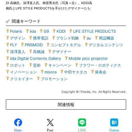
DI 高橋氏、深澤直人氏、神原秀夫氏（写真＝左）。KDDI高
橋氏とLIFE STYLE PRODUCTSを手がけたデザイナーたち
関連キーワード
Polaris
|
iida
|
G9
|
KDDI
|
LIFE STYLE PRODUCTS
|
デザイン
|
携帯電話
|
ブランド戦略
|
au
|
周辺機器
|
PLY
|
PRISMOID
|
コンセプトモデル
|
デジタルコンテンツ
|
深澤直人
|
高橋誠
|
デザイナー
|
iida Digital Contents Gallery
|
Mobile pico projector
|
ロボット
|
芸術
|
キャンペーン
|
フラワー・ロボティクス
|
イノベーション
|
misora
|
中田ヤスタカ
|
発表会
|
クリエイター
|
プロモーション
Copyright © ITmedia, Inc. All Rights Reserved.
関連情報
Share
Post
LINE
Hatena