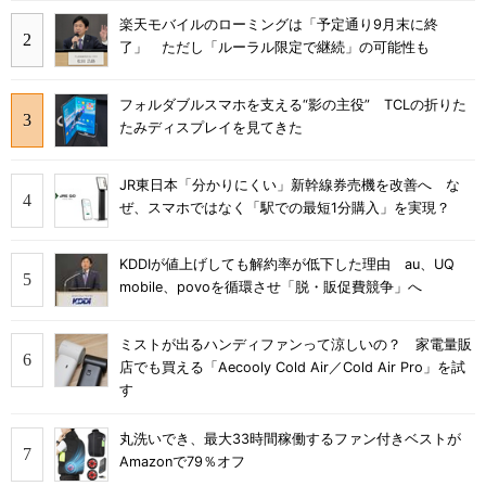
楽天モバイルのローミングは「予定通り9月末に終
了」 ただし「ルーラル限定で継続」の可能性も
フォルダブルスマホを支える“影の主役” TCLの折りた
たみディスプレイを見てきた
JR東日本「分かりにくい」新幹線券売機を改善へ な
ぜ、スマホではなく「駅での最短1分購入」を実現？
KDDIが値上げしても解約率が低下した理由 au、UQ
mobile、povoを循環させ「脱・販促費競争」へ
ミストが出るハンディファンって涼しいの？ 家電量販
店でも買える「Aecooly Cold Air／Cold Air Pro」を試
す
丸洗いでき、最大33時間稼働するファン付きベストが
Amazonで79％オフ