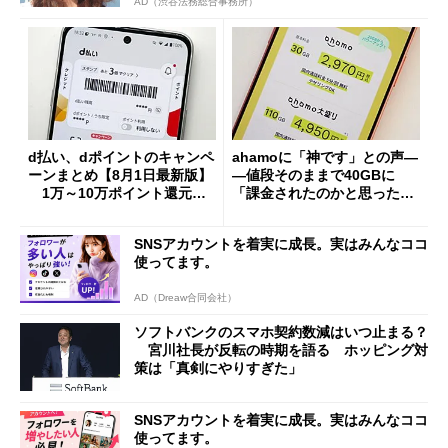
AD（渋谷法務総合事務所）
d払い、dポイントのキャンペ
ahamoに「神です」との声―
ーンまとめ【8月1日最新版】
―値段そのままで40GBに
1万～10万ポイント還元の
「課金されたのかと思った」
施策がめじろ押し
と戸惑いも
SNSアカウントを着実に成長。実はみんなココ
使ってます。
AD（Dreaw合同会社）
ソフトバンクのスマホ契約数減はいつ止まる？
宮川社長が反転の時期を語る ホッピング対
策は「真剣にやりすぎた」
SNSアカウントを着実に成長。実はみんなココ
使ってます。