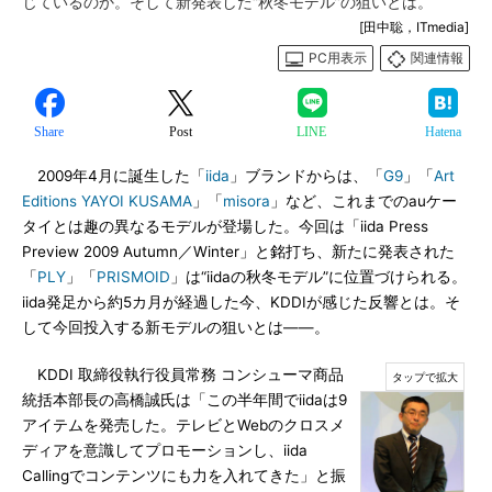
じているのか。そして新発表した“秋冬モデル”の狙いとは。
[田中聡，ITmedia]
PC用表示
関連情報
Share
Post
LINE
Hatena
2009年4月に誕生した「
iida
」ブランドからは、「
G9
」「
Art
Editions YAYOI KUSAMA
」「
misora
」など、これまでのauケー
タイとは趣の異なるモデルが登場した。今回は「iida Press
Preview 2009 Autumn／Winter」と銘打ち、新たに発表された
「
PLY
」「
PRISMOID
」は“iidaの秋冬モデル”に位置づけられる。
iida発足から約5カ月が経過した今、KDDIが感じた反響とは。そ
して今回投入する新モデルの狙いとは――。
KDDI 取締役執行役員常務 コンシューマ商品
統括本部長の高橋誠氏は「この半年間でiidaは9
アイテムを発売した。テレビとWebのクロスメ
ディアを意識してプロモーションし、iida
Callingでコンテンツにも力を入れてきた」と振