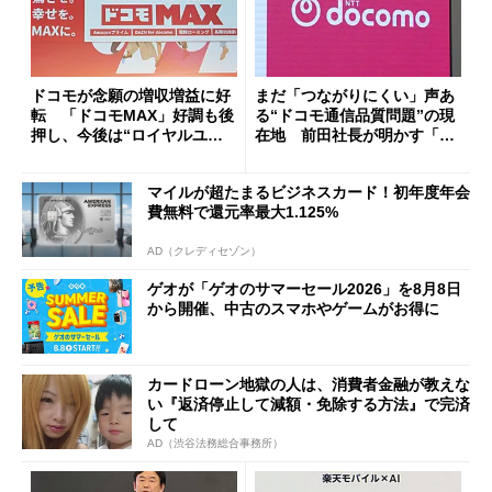
ドコモが念願の増収増益に好
まだ「つながりにくい」声あ
転 「ドコモMAX」好調も後
る“ドコモ通信品質問題”の現
押し、今後は“ロイヤルユー
在地 前田社長が明かす「道
ザー”を重視
半ば」の詳細解説
マイルが超たまるビジネスカード！初年度年会
費無料で還元率最大1.125%
AD（クレディセゾン）
ゲオが「ゲオのサマーセール2026」を8月8日
から開催、中古のスマホやゲームがお得に
カードローン地獄の人は、消費者金融が教えな
い『返済停止して減額・免除する方法』で完済
して
AD（渋谷法務総合事務所）