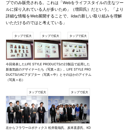
プでのみ販売される。これは「Webをライフスタイルの主なツー
ルに採り入れている人が多いため」（増田氏）だという。「より
詳細な情報をWeb展開することで、iidaの新しい取り組みを理解
いただけるのではと考えている」
今回発表したLIFE STYLE PRODUCTSの23製品で起用した
新進気鋭のデザイナーたち（写真＝左）。LIFE STYLE PRO
DUCTSのACアダプター（写真＝中）とそのほかのアイテム
（写真＝右）
左からフラワーロボティクス 松井龍哉氏、炭本直彦氏、KD