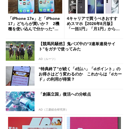
「iPhone 17e」と「iPhone
4キャリアで買うべきおすす
17」どちらが買いか？ 2機
めスマホ【2026年8月版】
種を使い込んで分かった“ス
「一括1円」「月1円」からお
ペック表にない違い”
得なiPhone／Pixel／Galaxy
まで
【競馬民騒然】鬼バズ中の“3連単連発サイ
ト”をガチで使ってみた
AD（ルーツ）
“特典終了”が続く「d払い」「dポイント」の
お得さはどう変わるのか これからは「dカー
ド」の利用が得策？
「創薬立国」復活への分岐点
AD（三菱総合研究所）