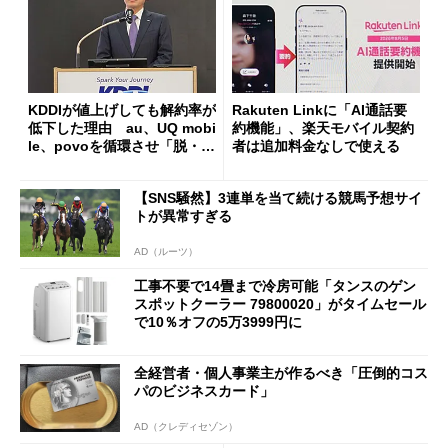
KDDIが値上げしても解約率が
Rakuten Linkに「AI通話要
低下した理由 au、UQ mobi
約機能」、楽天モバイル契約
le、povoを循環させ「脱・販
者は追加料金なしで使える
促費競争」へ
【SNS騒然】3連単を当て続ける競馬予想サイ
トが異常すぎる
AD（ルーツ）
工事不要で14畳まで冷房可能「タンスのゲン
スポットクーラー 79800020」がタイムセール
で10％オフの5万3999円に
全経営者・個人事業主が作るべき「圧倒的コス
パのビジネスカード」
AD（クレディセゾン）