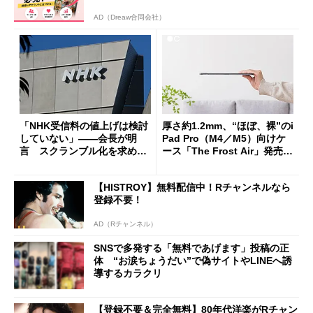
AD（Dreaw合同会社）
「NHK受信料の値上げは検討
厚さ約1.2mm、“ほぼ、裸”のi
していない」――会長が明
Pad Pro（M4／M5）向けケ
言 スクランブル化を求める
ース「The Frost Air」発売
声絶えず
ケースフィニットから
【HISTROY】無料配信中！Rチャンネルなら
登録不要！
AD（Rチャンネル）
SNSで多発する「無料であげます」投稿の正
体 “お涙ちょうだい”で偽サイトやLINEへ誘
導するカラクリ
【登録不要＆完全無料】80年代洋楽がRチャン