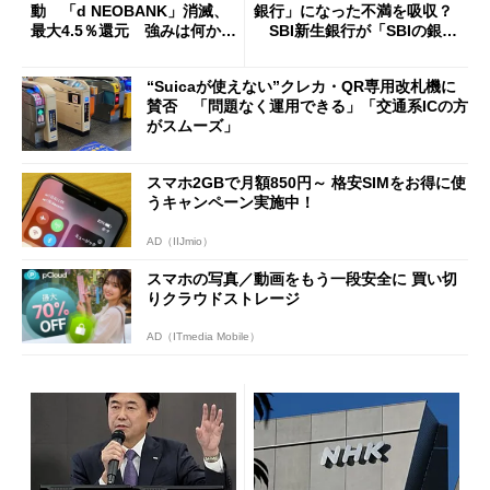
動 「d NEOBANK」消滅、
銀行」になった不満を吸収？
最大4.5％還元 強みは何か解
SBI新生銀行が「SBIの銀
説
行」として最大5.2万円のキャ
ッシュバックキャンペーンを
“Suicaが使えない”クレカ・QR専用改札機に
開催
賛否 「問題なく運用できる」「交通系ICの方
がスムーズ」
スマホ2GBで月額850円～ 格安SIMをお得に使
うキャンペーン実施中！
AD（IIJmio）
スマホの写真／動画をもう一段安全に 買い切
りクラウドストレージ
AD（ITmedia Mobile）