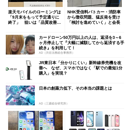
楽天モバイルのローミングは
NHK受信料パトカー・消防車
「9月末をもって予定通りに
から徴収問題、猛反発を受け
終了」 狙いは「品質改善」
「検討を進めていく」と会長
ただし「ルーラル限定で期
限を切った新契約」の可能性
カードローン50万円以上の人は、返済を3～6
も
ヶ月停止して『大幅に減額してから返済する手
続き』を利用して！
AD（渋谷法務総合事務所）
JR東日本「分かりにくい」新幹線券売機を改
善へ なぜ、スマホではなく「駅での最短1分
購入」を実現？
日本の創薬力低下、その本当の課題とは
AD（三菱総合研究所）