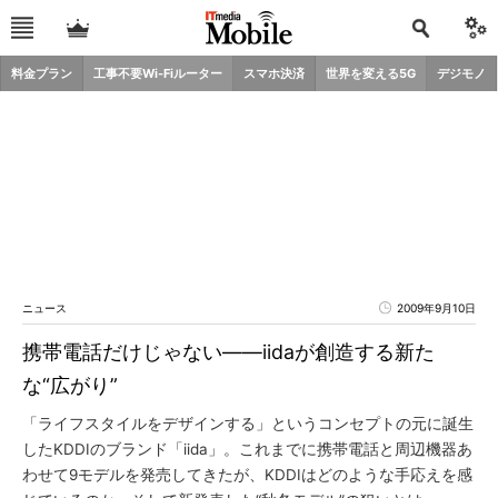
料金プラン
工事不要Wi-Fiルーター
スマホ決済
世界を変える5G
デジモノ
ニュース
2009年9月10日
携帯電話だけじゃない――iidaが創造する新た
な“広がり”
「ライフスタイルをデザインする」というコンセプトの元に誕生
したKDDIのブランド「iida」。これまでに携帯電話と周辺機器あ
わせて9モデルを発売してきたが、KDDIはどのような手応えを感