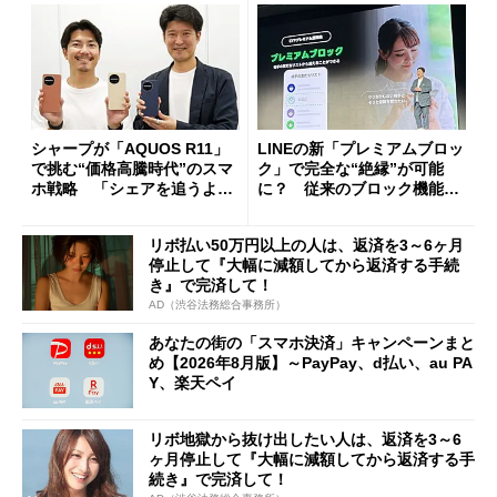
シャープが「AQUOS R11」
LINEの新「プレミアムブロッ
で挑む“価格高騰時代”のスマ
ク」で完全な“絶縁”が可能
ホ戦略 「シェアを追うより
に？ 従来のブロック機能と
も既存ユーザーを大切に」
の決定的な違い
リボ払い50万円以上の人は、返済を3～6ヶ月
停止して『大幅に減額してから返済する手続
き』で完済して！
AD（渋谷法務総合事務所）
あなたの街の「スマホ決済」キャンペーンまと
め【2026年8月版】～PayPay、d払い、au PA
Y、楽天ペイ
リボ地獄から抜け出したい人は、返済を3～6
ヶ月停止して『大幅に減額してから返済する手
続き』で完済して！