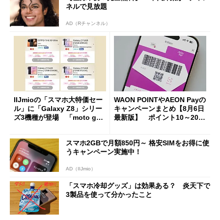
ネルで見放題
AD（Rチャンネル）
IIJmioの「スマホ大特価セー
WAON POINTやAEON Payの
ル」に「Galaxy Z8」シリー
キャンペーンまとめ【8月6日
ズ3機種が登場 「moto g37
最新版】 ポイント10～20倍
j」や「OPPO Find X9 Ultr
の獲得チャンス多数
a」も
スマホ2GBで月額850円～ 格安SIMをお得に使
うキャンペーン実施中！
AD（IIJmio）
「スマホ冷却グッズ」は効果ある？ 炎天下で
3製品を使って分かったこと