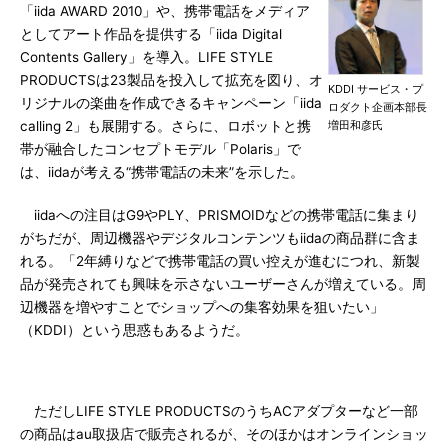
「iida AWARD 2010」や、携帯電話をメディア
としてアート作品を提供する「iida Digital
Contents Gallery」を導入。LIFE STYLE
PRODUCTSは23製品を投入して拡充を図り、オ
KDDI サービス・プ
リジナルの楽曲を作成できるキャンペーン「iida
ロダクト企画本部長
calling 2」も展開する。さらに、ロボットと携
増田和彦氏
帯が融合したコンセプトモデル「Polaris」で
は、iidaが考える“携帯電話の未来”を示した。
iidaへの注目はG9やPLY、PRISMOIDなどの携帯電話に集まり
がちだが、周辺機器やデジタルコンテンツもiidaの商品群に含ま
れる。「2年縛りなどで携帯電話の買い控えが進むにつれ、新製
品が発売されても興味を示さないユーザーさんが増えている。周
辺機器を増やすことでショップへの集客効果を狙いたい」
（KDDI）という思惑もあるようだ。
ただしLIFE STYLE PRODUCTSのうちACアダプターなど一部
の商品はau取扱店で販売されるが、そのほかはオンラインショッ