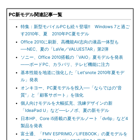
PC新モデル関連記事一覧
特集：新型モバイルPCも続々登場!! Windows 7と過ご
す2010年、夏 2010年PC夏モデル
Office 2010に刷新、高機能AV志向の液晶一体型も
──NEC、夏の「LaVie／VALUESTAR」第2弾
ソニー、Office 2010搭載の「VAIO」夏モデルを発表
――ボードPC、カラバリ、テレビ機能に注力
基本性能を地道に強化した「Let'snote 2010年夏モデ
ル」発表
オンキヨー、PC夏モデルを投入──「ならではの“音
質”」と「顧客サポート」を強化
個人向けモデルを大幅拡充、洗練デザインの新
「IdeaPad U」など──レノボ、夏の新モデル
日本HP、Core i5搭載の夏モデルノート「dv6p」など4
製品を発表
富士通、「FMV ESPRIMO／LIFEBOOK」の夏モデルを