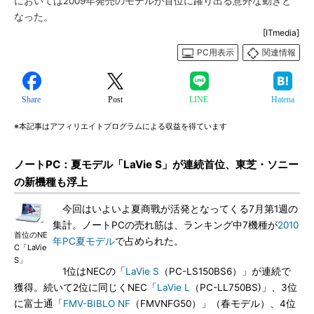
においては2009年発売のモデルが首位に躍り出る意外な動きと
なった。
[ITmedia]
PC用表示
関連情報
Share
Post
LINE
Hatena
※本記事はアフィリエイトプログラムによる収益を得ています
ノートPC：夏モデル「LaVie S」が連続首位、東芝・ソニー
の新機種も浮上
今回はいよいよ夏商戰が活発となってくる7月第1週の
集計。ノートPCの売れ筋は、ランキング中7機種が
2010
首位のNE
年PC夏モデル
で占められた。
C「LaVie
S」
1位はNECの「
LaVie S
（PC-LS150BS6）」が連続で
獲得。続いて2位に同じくNEC「
LaVie L
（PC-LL750BS)」、3位
に富士通「
FMV-BIBLO NF
（FMVNFG50）」（春モデル）、4位