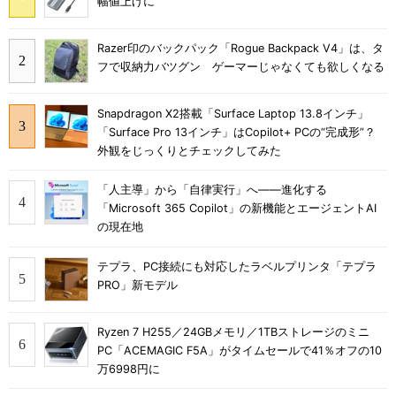
幅値上げに
Razer印のバックパック「Rogue Backpack V4」は、タ
フで収納力バツグン ゲーマーじゃなくても欲しくなる
Snapdragon X2搭載「Surface Laptop 13.8インチ」
「Surface Pro 13インチ」はCopilot+ PCの“完成形”？
外観をじっくりとチェックしてみた
「人主導」から「自律実行」へ――進化する
「Microsoft 365 Copilot」の新機能とエージェントAI
の現在地
テプラ、PC接続にも対応したラベルプリンタ「テプラ
PRO」新モデル
Ryzen 7 H255／24GBメモリ／1TBストレージのミニ
PC「ACEMAGIC F5A」がタイムセールで41％オフの10
万6998円に