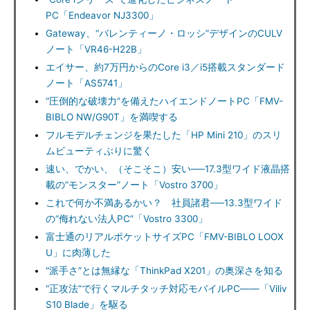
PC「Endeavor NJ3300」
Gateway、“バレンティーノ・ロッシ”デザインのCULV
ノート「VR46-H22B」
エイサー、約7万円からのCore i3／i5搭載スタンダード
ノート「AS5741」
“圧倒的な破壊力”を備えたハイエンドノートPC「FMV-
BIBLO NW/G90T」を満喫する
フルモデルチェンジを果たした「HP Mini 210」のスリ
ムビューティぶりに驚く
速い、でかい、（そこそこ）安い──17.3型ワイド液晶搭
載の“モンスター”ノート「Vostro 3700」
これで何か不満あるかい？ 社員諸君──13.3型ワイド
の“侮れない法人PC”「Vostro 3300」
富士通のリアルポケットサイズPC「FMV-BIBLO LOOX
U」に肉薄した
“派手さ”とは無縁な「ThinkPad X201」の奥深さを知る
“正攻法”で行くマルチタッチ対応モバイルPC――「Viliv
S10 Blade」を駆る