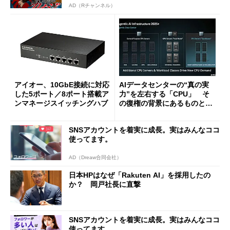
AD（Rチャンネル）
アイオー、10GbE接続に対応
AIデータセンターの“真の実
した5ポート／8ポート搭載ア
力”を左右する「CPU」 そ
ンマネージスイッチングハブ
の復権の背景にあるものと
は？
SNSアカウントを着実に成長。実はみんなココ
使ってます。
AD（Dreaw合同会社）
日本HPはなぜ「Rakuten AI」を採用したの
か？ 岡戸社長に直撃
SNSアカウントを着実に成長。実はみんなココ
使ってます。