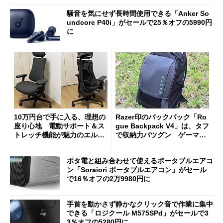
騒音を気にせず長時間使用できる「Anker So
undcore P40i」がセールで25％オフの5990円
に
10万円台で手に入る、理想の
Razer印のバックパック「Ro
座り心地 電動サポート＆ス
gue Backpack V4」は、タフ
トレッチ機能が魅力のエルゴ
で収納力バツグン ゲーマー
ノミクスチェア「LiberNovo
じゃなくても欲しくなる
Omni Gen」を試す
ポタ電と組み合わせて使えるポータブルエアコ
ン「Soraiori ポータブルエアコン」がセール
で16％オフの2万9980円に
手首を動かさず静かなクリック音で作業に集中
できる「ロジクール M575SPd」がセールで3
3％オフの5280円に