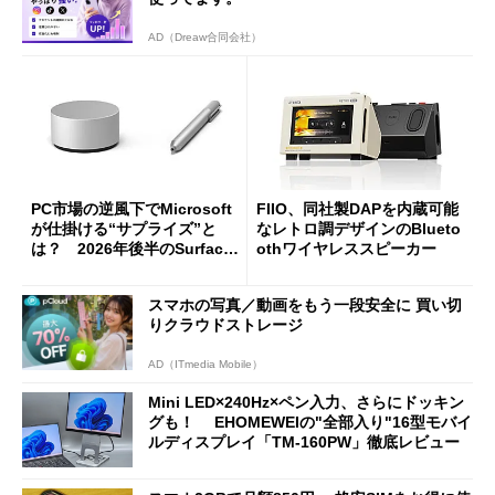
AD（Dreaw合同会社）
PC市場の逆風下でMicrosoft
FIIO、同社製DAPを内蔵可能
が仕掛ける“サプライズ”と
なレトロ調デザインのBlueto
は？ 2026年後半のSurface
othワイヤレススピーカー
新製品を予想する
スマホの写真／動画をもう一段安全に 買い切
りクラウドストレージ
AD（ITmedia Mobile）
Mini LED×240Hz×ペン入力、さらにドッキン
グも！ EHOMEWEIの"全部入り"16型モバイ
ルディスプレイ「TM-160PW」徹底レビュー