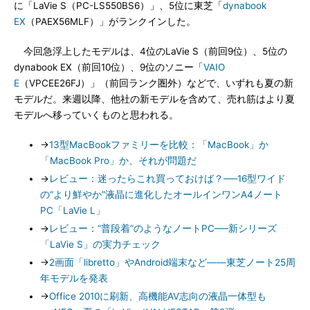
に「LaVie S（PC-LS550BS6）」、5位に東芝「
dynabook
EX
（PAEX56MLF）」がランクインした。
今回急浮上したモデルは、4位のLaVie S（前回9位）、5位の
dynabook EX（前回10位）、9位のソニー「
VAIO
E
（VPCEE26FJ）」（前回ランク圏外）などで、いずれも夏の新
モデルだ。来週以降、他社の新モデルを含めて、売れ筋はより夏
モデルへ移っていくものと思われる。
→
13型MacBookファミリーを比較：「MacBook」か
「MacBook Pro」か、それが問題だ
→
レビュー：迷ったらこれ買っておけば？──16型ワイド
の“より鮮やか”液晶に進化したオールインワンA4ノート
PC「LaVie L」
→
レビュー：“普段着”のようなノートPC──新シリーズ
「LaVie S」の実力チェック
→
2画面「libretto」やAndroid端末など――東芝ノート25周
年モデルを発表
→
Office 2010に刷新、高機能AV志向の液晶一体型も