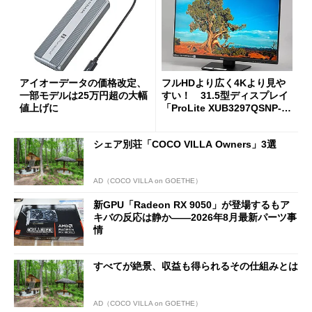
アイオーデータの価格改定、
フルHDより広く4Kより見や
一部モデルは25万円超の大幅
すい！ 31.5型ディスプレイ
値上げに
「ProLite XUB3297QSNP-B
1J」がテレワークにピッタリ
な理由
シェア別荘「COCO VILLA Owners」3選
AD（COCO VILLA on GOETHE）
新GPU「Radeon RX 9050」が登場するもア
キバの反応は静か――2026年8月最新パーツ事
情
すべてが絶景、収益も得られるその仕組みとは
AD（COCO VILLA on GOETHE）