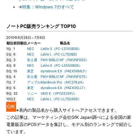
→
特集：Windows 7のすべて
ノートPC販売ランキング TOP10
2010年6月28日～7月6日
順位
前回順位
メーカー
製品名
1位
1
NEC
LaVie S（PC-LS150BS6）
2位
6
NEC
LaVie L（PC-LL750BS)
3位
3
富士通
FMV-BIBLO NF（FMVNFG50）
4位
9
NEC
LaVie S（PC-LS550BS6）
5位
10
東芝
dynabook EX（PAEX56MLF）
6位
4
富士通
FMV-BIBLO NF（FMVNFG70）
7位
7
アップル
MacBook Pro（MC374J/A）
8位
5
東芝
dynabook EX（PAEX35LLT）
9位
32
ソニー
VAIO E（VPCEE26FJ）
10位
2
NEC
LaVie L（PC-LL750AS6）
※表内の製品名から購入サイトへアクセスできます。
この記事は、マーケティング会社GfK Japan調べによる全国の家
電量販店のPOSデータを集計し、モデル別のランキングで紹介し
ています。