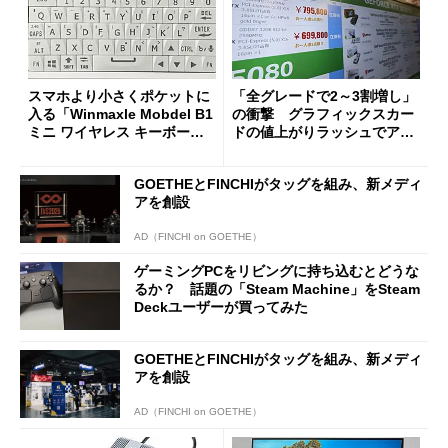
スマホより小さくポケットに
「全グレードで2～3割増し」
入る「Winmaxle Mobdel B1
の衝撃 グラフィックスカー
ミニ ワイヤレス キーボー
ドの値上がりラッシュでアキ
ド」がセールで10％オフの37
バの購入制限が深刻化
94円に
GOETHEとFINCHIがタッグを組み、新メディ
アを創設
AD（FINCHI on GOETHE）
ゲーミングPCをリビングに持ち込むとどうな
るか？ 話題の「Steam Machine」をSteam
Deckユーザーが買ってみた
GOETHEとFINCHIがタッグを組み、新メディ
アを創設
AD（FINCHI on GOETHE）