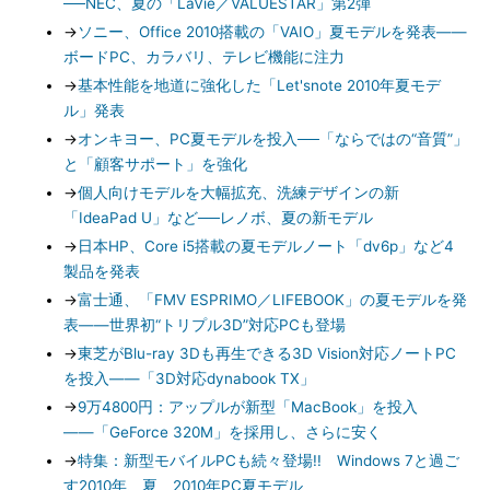
──NEC、夏の「LaVie／VALUESTAR」第2弾
→
ソニー、Office 2010搭載の「VAIO」夏モデルを発表――
ボードPC、カラバリ、テレビ機能に注力
→
基本性能を地道に強化した「Let'snote 2010年夏モデ
ル」発表
→
オンキヨー、PC夏モデルを投入──「ならではの“音質”」
と「顧客サポート」を強化
→
個人向けモデルを大幅拡充、洗練デザインの新
「IdeaPad U」など──レノボ、夏の新モデル
→
日本HP、Core i5搭載の夏モデルノート「dv6p」など4
製品を発表
→
富士通、「FMV ESPRIMO／LIFEBOOK」の夏モデルを発
表――世界初“トリプル3D”対応PCも登場
→
東芝がBlu-ray 3Dも再生できる3D Vision対応ノートPC
を投入――「3D対応dynabook TX」
→
9万4800円：アップルが新型「MacBook」を投入
――「GeForce 320M」を採用し、さらに安く
→
特集：新型モバイルPCも続々登場!! Windows 7と過ご
す2010年、夏 2010年PC夏モデル