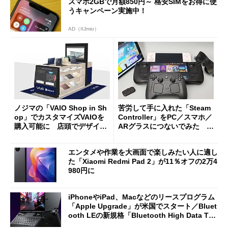
スマホ2GBで月額850円～ 格安SIMをお得に使
うキャンペーン実施中！
AD（IIJmio）
ノジマの「VAIO Shop in Sh
苦労して手に入れた「Steam
op」でカスタマイズVAIOを
Controller」をPC／スマホ／
購入可能に 店頭でデザイン
ARグラスにつないでみた ゲ
や質感を確認しながら購入可
ーム体験や実用性は？
能
エンタメや作業を大画面で楽しみたい人に適し
た「Xiaomi Redmi Pad 2」が11％オフの2万4
980円に
iPhoneやiPad、Macなどのリースプログラム
「Apple Upgrade」が米国でスタート／Bluet
ooth LEの新規格「Bluetooth High Data Thr
oughput」が明...