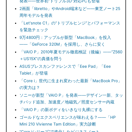
発表――世界初“トリプル3D”対応PCも登場
2画面「libretto」やAndroid端末など――東芝ノート25
周年モデルを発表
「Let'snote C1」の“トリプルヒンジ”とパフォーマンス
を緊急チェック
9万4800円：アップルが新型「MacBook」を投入
――「GeForce 320M」を採用し、さらに安く
「VAIO P」2010年夏モデル徹底検証（後編）――“Z560
＋US15X”の真価を問う
ASUSプレスカンファレンスで「Eee Pad」「Eee
Tablet」が登場
「Core i」世代に生まれ変わった最新「MacBook Pro」
の実力は？
ソニーが新型「VAIO P」を発表――デザイン一新、タッ
チパッド追加、加速度／地磁気／照度センサー内蔵
「VAIO P」の新ボディをいきなり丸裸にする
ゴールドなエクスペリエンスが味わえる？――「HP
Mini 210 Vivienne Tam Edition」実力診断
“Core iシリーズ”で進化したビジネスノート