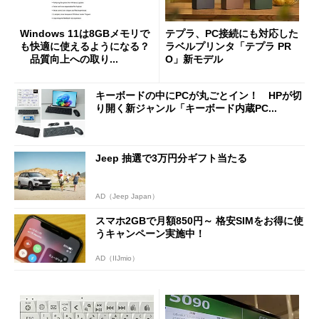
Windows 11は8GBメモリで
テプラ、PC接続にも対応した
も快適に使えるようになる？
ラベルプリンタ「テプラ PR
品質向上への取り...
O」新モデル
キーボードの中にPCが丸ごとイン！ HPが切
り開く新ジャンル「キーボード内蔵PC...
Jeep 抽選で3万円分ギフト当たる
AD（Jeep Japan）
スマホ2GBで月額850円～ 格安SIMをお得に使
うキャンペーン実施中！
AD（IIJmio）