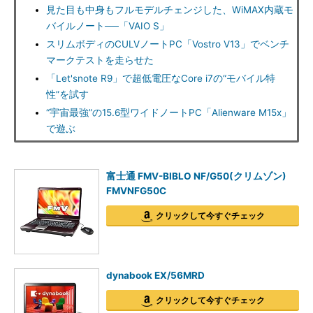
見た目も中身もフルモデルチェンジした、WiMAX内蔵モ
バイルノート──「VAIO S」
スリムボディのCULVノートPC「Vostro V13」でベンチ
マークテストを走らせた
「Let'snote R9」で超低電圧なCore i7の“モバイル特
性”を試す
“宇宙最強”の15.6型ワイドノートPC「Alienware M15x」
で遊ぶ
富士通 FMV-BIBLO NF/G50(クリムゾン)
FMVNFG50C
クリックして今すぐチェック
dynabook EX/56MRD
クリックして今すぐチェック