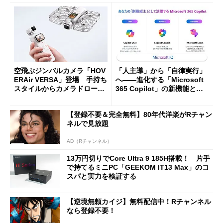
空飛ぶジンバルカメラ「HOV
「人主導」から「自律実行」
ERAir VERSA」登場 手持ち
へ――進化する「Microsoft
スタイルからカメラドローン
365 Copilot」の新機能とエ
に合体変形
ージェントAIの現在地
【登録不要＆完全無料】80年代洋楽がRチャン
ネルで見放題
AD（Rチャンネル）
13万円切りでCore Ultra 9 185H搭載！ 片手
で持てるミニPC「GEEKOM IT13 Max」のコ
スパと実力を検証する
【逆境無頼カイジ】無料配信中！Rチャンネル
なら登録不要！