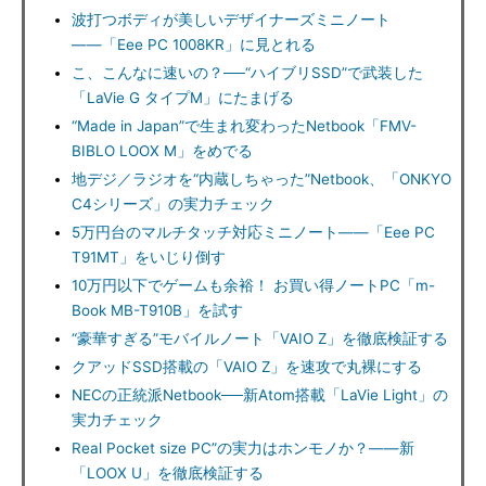
波打つボディが美しいデザイナーズミニノート
――「Eee PC 1008KR」に見とれる
こ、こんなに速いの？──“ハイブリSSD”で武装した
「LaVie G タイプM」にたまげる
“Made in Japan”で生まれ変わったNetbook「FMV-
BIBLO LOOX M」をめでる
地デジ／ラジオを“内蔵しちゃった”Netbook、「ONKYO
C4シリーズ」の実力チェック
5万円台のマルチタッチ対応ミニノート――「Eee PC
T91MT」をいじり倒す
10万円以下でゲームも余裕！ お買い得ノートPC「m-
Book MB-T910B」を試す
“豪華すぎる”モバイルノート「VAIO Z」を徹底検証する
クアッドSSD搭載の「VAIO Z」を速攻で丸裸にする
NECの正統派Netbook──新Atom搭載「LaVie Light」の
実力チェック
Real Pocket size PC”の実力はホンモノか？――新
「LOOX U」を徹底検証する