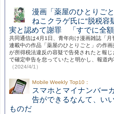
漫画「薬屋のひとりご
ねこクラゲ氏に“脱税容
実と認めて謝罪 「すでに全額
共同通信は4月1日、青年向け漫画雑誌「
連載中の作品「薬屋のひとりごと」の作画
が所得税法違反の容疑で告発されたと報じ
で確定申告を怠っていたと明かし、報道内
（2024/4/1）
Mobile Weekly Top10：
スマホとマイナンバー
告ができるなんて、い
ものだ