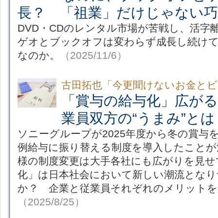
長？ 「祖業」だけじゃない
DVD・CDのレンタル市場が苦戦し、活字
ゲオとブックオフは変わらず成長し続け
なのか。
（2025/11/6）
古田拓也「今更聞けないお金とビ
「賞与の給与化」広がる
業員双方の“うまみ”とは
ソニーグループが2025年度から冬の賞与
例給与に振り替える制度を導入したことが
様の制度変更は大手各社にも広がりを見せ
化」は日本社会において新しい潮流となり
か？ 企業と従業員それぞれのメリットを
（2025/8/25）