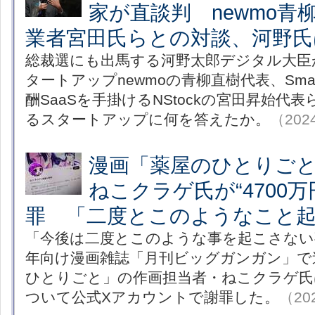
家が直談判 newmo青柳
業者宮田氏らとの対談、河野氏
総裁選にも出馬する河野太郎デジタル大臣
タートアップnewmoの青柳直樹代表、Sma
酬SaaSを手掛けるNStockの宮田昇始代
るスタートアップに何を答えたか。
（2024
漫画「薬屋のひとりご
ねこクラゲ氏が“4700
罪 「二度とこのようなこと
「今後は二度とこのような事を起こさない
年向け漫画雑誌「月刊ビッグガンガン」で
ひとりごと」の作画担当者・ねこクラゲ氏
ついて公式Xアカウントで謝罪した。
（202