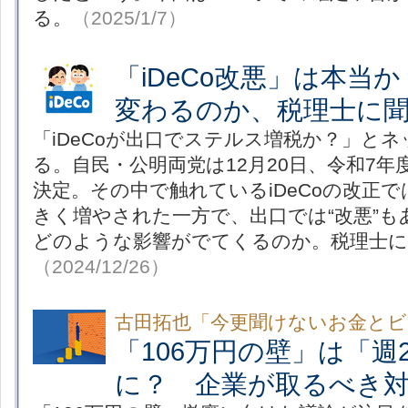
る。
（2025/1/7）
「iDeCo改悪」は本当
変わるのか、税理士に
「iDeCoが出口でステルス増税か？」と
る。自民・公明両党は12月20日、令和7
決定。その中で触れているiDeCoの改正
きく増やされた一方で、出口では“改悪”も
どのような影響がでてくるのか。税理士に
（2024/12/26）
古田拓也「今更聞けないお金とビ
「106万円の壁」は「週
に？ 企業が取るべき