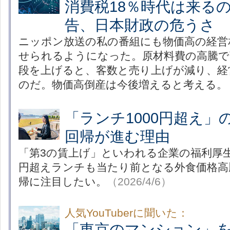
消費税18％時代は来るの
告、日本財政の危うさ
ニッポン放送の私の番組にも物価高の経営
せられるようになった。原材料費の高騰で
段を上げると、客数と売り上げが減り、経
のだ。物価高倒産は今後増えると考える。
「ランチ1000円超え」
回帰が進む理由
「第3の賃上げ」といわれる企業の福利厚
円超えランチも当たり前となる外食価格高
帰に注目したい。
（2026/4/6）
人気YouTuberに聞いた：
「東京のマンション」