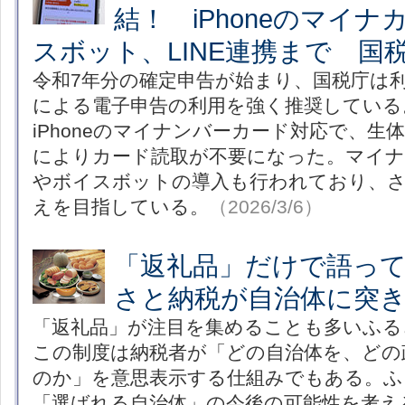
結！ iPhoneのマイ
スボット、LINE連携まで 国
令和7年分の確定申告が始まり、国税庁は利便
による電子申告の利用を強く推奨している
iPhoneのマイナンバーカード対応で、生
によりカード読取が不要になった。マイナ
やボイスボットの導入も行われており、さ
えを目指している。
（2026/3/6）
「返礼品」だけで語っ
さと納税が自治体に突
「返礼品」が注目を集めることも多いふる
この制度は納税者が「どの自治体を、どの
のか」を意思表示する仕組みでもある。ふ
「選ばれる自治体」の今後の可能性を考え