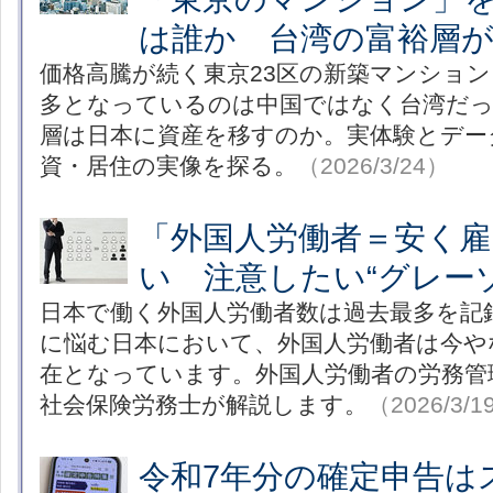
は誰か 台湾の富裕層
価格高騰が続く東京23区の新築マンショ
多となっているのは中国ではなく台湾だっ
層は日本に資産を移すのか。実体験とデー
資・居住の実像を探る。
（2026/3/24）
「外国人労働者＝安く雇
い 注意したい“グレー
日本で働く外国人労働者数は過去最多を記
に悩む日本において、外国人労働者は今や
在となっています。外国人労働者の労務管
社会保険労務士が解説します。
（2026/3/1
令和7年分の確定申告は