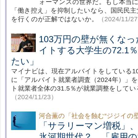
ォーマンスの世界だ。もし本当
「働き控え」を抑制したいなら、国民民主
を行くのが正解ではないか。
（2024/11/2
103万円の壁が無くな
イトする大学生の72.1
たい」
マイナビは、現在アルバイトをしている10
に「アルバイト就業者調査（2024年）」
ト就業者全体の31.5％が就業調整をして
（2024/11/23）
河合薫の「社会を蝕む“ジジイの壁
「サラリーマン増税」
氷河期世代？ 「雇用の