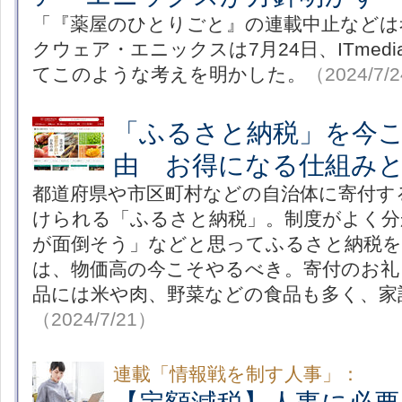
「『薬屋のひとりごと』の連載中止などは
クウェア・エニックスは7月24日、ITmedi
てこのような考えを明かした。
（2024/7/
「ふるさと納税」を今
由 お得になる仕組み
都道府県や市区町村などの自治体に寄付す
けられる「ふるさと納税」。制度がよく分
が面倒そう」などと思ってふるさと納税
は、物価高の今こそやるべき。寄付のお礼
品には米や肉、野菜などの食品も多く、家
（2024/7/21）
連載「情報戦を制す人事」：