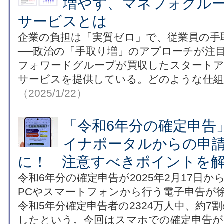
増やす、マネフォグル
サービスとは
企業の負担は「実質ゼロ」で、従業員の手
──政治の「手取り増」のアプローチが注
フォワードグループが買収したスタート
サービスを提供している。どのような仕
（2025/1/22）
「令和6年分の確定申告
イナポータルからの申
に！ 注意すべきポイントを
令和6年分の確定申告が2025年2月17日
PCやスマートフォンから行う電子申告が
令和5年分確定申告者の2324万人中、約7
したという。今回はスマホでの確定申告