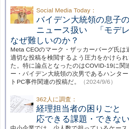
Social Media Today：
バイデン大統領の息子
ニュース扱い 「モデ
なぜ難しいのか？
Meta CEOのマーク・ザッカーバーグ氏
適切な投稿を検閲するよう圧力をかけられ
た。特に論点となったのはCOVID-19に
ー・バイデン大統領の次男であるハンター
トPC事件関連の投稿だ。
（2024/9/6）
362人に調査：
経理担当者の困りごと
応できる課題・できな
中小企業では、少人数で担っているケース