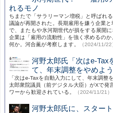
れるモノ
ちまたで「サラリーマン増税」と呼ばれる
議論が再開された。長期雇用を嫌う企業と
で、またもや氷河期世代が損をする展開に
企業は「雇用の流動性」を強く求めるのか
何か。河合薫が考察します。
（2024/11/2
河野太郎氏「次はe-Ta
て、年末調整をやめよ
「次はe-Taxを自動入力にして、年末調
太郎衆院議員（前デジタル大臣）がXで発
ワーから歓迎されている。
（2024/11/21）
河野太郎氏に、スター