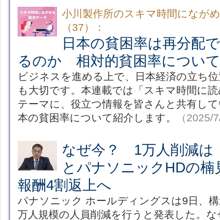
小川製作所のスキマ時間になが
（37）：
日本の貧困率は再分配
るのか 相対的貧困率につい
ビジネスを進める上で、日本経済の立ち位
も大切です。本連載では「スキマ時間に読
テーマに、役立つ情報を皆さんと共有して
本の貧困率について紹介します。
（2025/7
なぜ今？ 1万人削減は
とパナソニックHDの楠
報酬4割返上へ
パナソニック ホールディングスは9日、構
万人規模の人員削減を行うと発表した。な