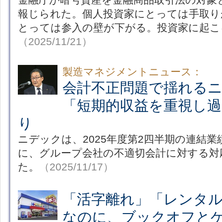
報じられた。個人投資家にとっては手取り
とっては参入の壁が下がる。投資家に起こ
（2025/11/21）
製造マネジメントニュース：
会計不正問題で揺れる
「短期的収益を重視し
り
ニデックは、2025年度第2四半期の連結
に、グループ会社の不適切会計に対する対
た。
（2025/11/17）
「活字離れ」「レンタ
なのに、ブックオフと