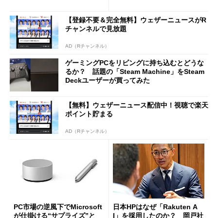
は？
ilot+ PCの“完成形”？ 外観
をじっくりとチェックしてみ
【登録不要＆完全無料】ウェザーニュースがR
た
チャンネルで見放題
AD（Rチャンネル）
ゲーミングPCをリビングに持ち込むとどうな
るか？ 話題の「Steam Machine」をSteam
Deckユーザーが買ってみた
【無料】ウェザーニュース配信中！視聴で楽天
ポイント貯まる
AD（Rチャンネル）
PC市場の逆風下でMicrosoft
日本HPはなぜ「Rakuten A
が仕掛ける“サプライズ”と
I」を採用したのか？ 岡戸社