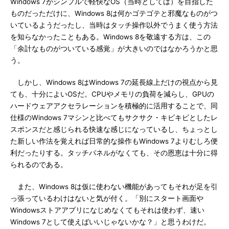
Windows 7がシンプルで軽快なOS（当時としては）を目指した
ものだっただけに、Windows 8は何かゴテゴテと邪魔なものがつ
いているようだったし、当時はタッチ操作以外でうまく使う方法
を知らなかったこともある。Windows 8を敬遠する方は、この
「余計なものがついている感覚」が大きいのではなかろうかと思
う。
しかし、Windows 8はWindows 7の延長線上だけの視点から見
ても、十分によいOSだ。CPUやメモリの負荷を減らし、GPUの
ハードウェアアクセラレーションを積極的に活用することで、同
仕様のWindows 7マシンと比べてもサクサク・キビキビとしたレ
スポンスだと感じられる快速な感じになっているし、ちょっとし
た新しい作法を覚えれば日常的な操作もWindows 7よりむしろ便
利だったりする。タッチパネルがなくても、その恩恵は十分に得
られるのである。
また、Windows 8は仮に使わない機能があってもそれが足を引
っ張っているわけはないと気が付く。「別にスタート画面や
Windowsストアアプリになじめなくてもそれは使わず、速い
Windows 7として使えばいいじゃないかな？」と思うわけだ。