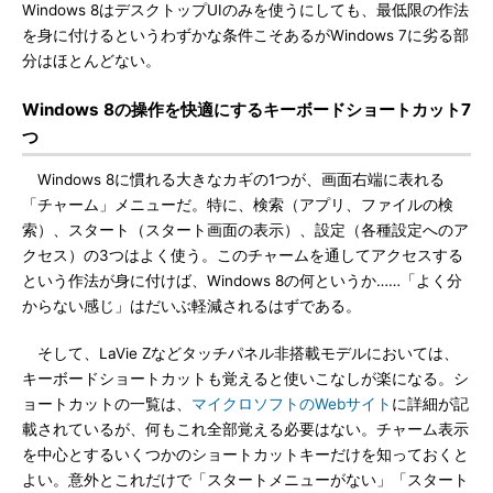
Windows 8はデスクトップUIのみを使うにしても、最低限の作法
を身に付けるというわずかな条件こそあるがWindows 7に劣る部
分はほとんどない。
Windows 8の操作を快適にするキーボードショートカット7
つ
Windows 8に慣れる大きなカギの1つが、画面右端に表れる
「チャーム」メニューだ。特に、検索（アプリ、ファイルの検
索）、スタート（スタート画面の表示）、設定（各種設定へのア
クセス）の3つはよく使う。このチャームを通してアクセスする
という作法が身に付けば、Windows 8の何というか……「よく分
からない感じ」はだいぶ軽減されるはずである。
そして、LaVie Zなどタッチパネル非搭載モデルにおいては、
キーボードショートカットも覚えると使いこなしが楽になる。シ
ョートカットの一覧は、
マイクロソフトのWebサイト
に詳細が記
載されているが、何もこれ全部覚える必要はない。チャーム表示
を中心とするいくつかのショートカットキーだけを知っておくと
よい。意外とこれだけで「スタートメニューがない」「スタート