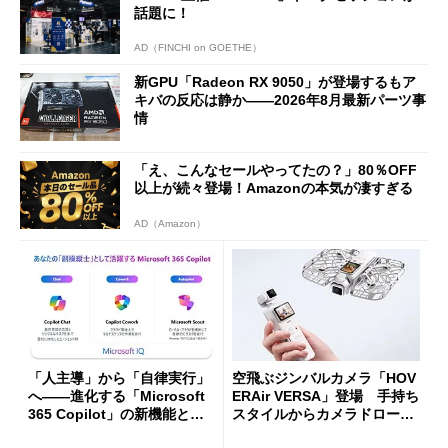
話題に！
AD（FINCHI on GOETHE）
新GPU「Radeon RX 9050」が登場するもア
キバの反応は静か――2026年8月最新パーツ事
情
「え、こんなセールやってたの？」80％OFF
以上が続々登場！Amazonの本気が凄すぎる
AD（Amazon）
「人主導」から「自律実行」
空飛ぶジンバルカメラ「HOV
へ――進化する「Microsoft
ERAir VERSA」登場 手持ち
365 Copilot」の新機能とエ
スタイルからカメラドローン
ージェントAIの現在地
に合体変形