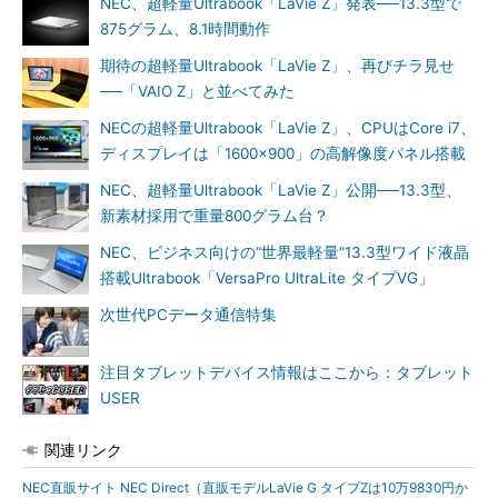
NEC、超軽量Ultrabook「LaVie Z」発表──13.3型で
875グラム、8.1時間動作
期待の超軽量Ultrabook「LaVie Z」、再びチラ見せ
──「VAIO Z」と並べてみた
NECの超軽量Ultrabook「LaVie Z」、CPUはCore i7、
ディスプレイは「1600×900」の高解像度パネル搭載
NEC、超軽量Ultrabook「LaVie Z」公開──13.3型、
新素材採用で重量800グラム台？
NEC、ビジネス向けの“世界最軽量”13.3型ワイド液晶
搭載Ultrabook「VersaPro UltraLite タイプVG」
次世代PCデータ通信特集
注目タブレットデバイス情報はここから：タブレット
USER
関連リンク
NEC直販サイト NEC Direct（直販モデルLaVie G タイプZは10万9830円か