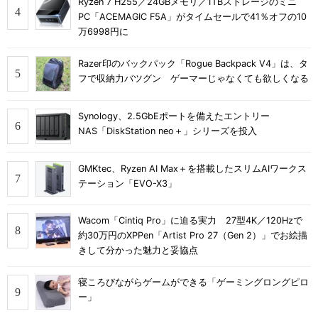
Ryzen 7 H255／24GBメモリ／1TBストレージのミニ
PC「ACEMAGIC F5A」がタイムセールで41％オフの10
万6998円に
Razer印のバックパック「Rogue Backpack V4」は、タ
フで収納力バツグン ゲーマーじゃなくても欲しくなる
Synology、2.5GbEポートを備えたエントリー
NAS「DiskStation neo＋」シリーズを投入
GMKtec、Ryzen AI Max＋を搭載したスリムAIワークス
テーション「EVO-X3」
Wacom「Cintiq Pro」に迫る実力 27型4K／120Hzで
約30万円のXPPen「Artist Pro 27（Gen 2）」でお絵描
きして分かった魅力と妥協点
寝ころびながらゲームができる「ゲーミングロングピロ
ー」