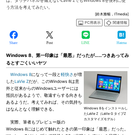
は、タッチパネルを備えないLaVie ZでもWindows 8を便利に使
う方法を考えてみたい。
[鈴木雅暢，ITmedia]
PC用表示
関連情報
Share
Post
LINE
Hatena
Windows 8、第一印象は「最悪」だったが……つきあってみ
るとすごくいいヤツ
Windows 8
になって一段と
軽快さ
が増
した
LaVie Z
だが、このWindows 8は意
外と従来からのWindowsユーザーには
抵抗があるようで、敬遠すらする向きも
あるようだ。考えてみれば、その気持ち
Windows 8をインストールし
はなんとなく理解できる。
たLaVie Z（LaVie G タイプZ
カスタマイズモデル）
実際、筆者もプレビュー版の
Windows 8にはじめて触れたときの第一印象は「最悪」だった。