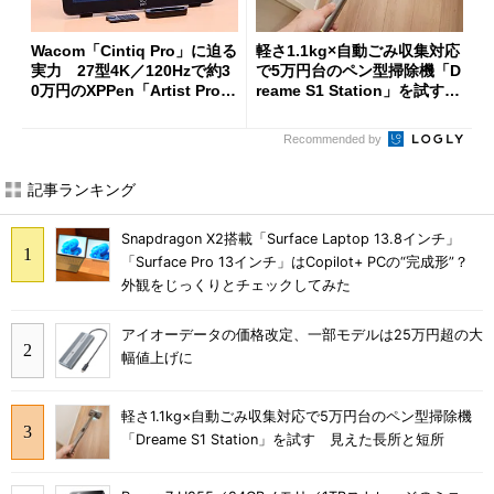
Wacom「Cintiq Pro」に迫る
軽さ1.1kg×自動ごみ収集対応
実力 27型4K／120Hzで約3
で5万円台のペン型掃除機「D
0万円のXPPen「Artist Pro 2
reame S1 Station」を試す
7（Gen 2）」でお絵描きして
見えた長所と短所
分かった魅力と妥協点
Recommended by
記事ランキング
Snapdragon X2搭載「Surface Laptop 13.8インチ」
「Surface Pro 13インチ」はCopilot+ PCの“完成形”？
外観をじっくりとチェックしてみた
アイオーデータの価格改定、一部モデルは25万円超の大
幅値上げに
軽さ1.1kg×自動ごみ収集対応で5万円台のペン型掃除機
「Dreame S1 Station」を試す 見えた長所と短所