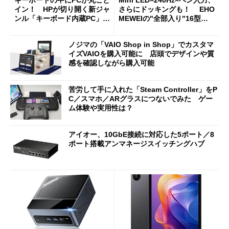
イン！ HPが切り開く新ジャ
さらにドッキングも！ EHO
ンル「キーボード内蔵PC」の
MEWEIの"全部入り"16型モ
使い勝手を徹底検証
バイルディスプレイ「TM-16
0PW」徹底レビュー
ノジマの「VAIO Shop in Shop」でカスタマ
イズVAIOを購入可能に 店頭でデザインや質
感を確認しながら購入可能
苦労して手に入れた「Steam Controller」をP
C／スマホ／ARグラスにつないでみた ゲー
ム体験や実用性は？
アイオー、10GbE接続に対応した5ポート／8
ポート搭載アンマネージスイッチングハブ