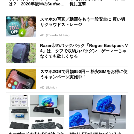
は？ 2026年後半のSurface
長に直撃
新製品を予想する
スマホの写真／動画をもう一段安全に 買い切
りクラウドストレージ
AD（ITmedia Mobile）
Razer印のバックパック「Rogue Backpack V
4」は、タフで収納力バツグン ゲーマーじゃ
なくても欲しくなる
スマホ2GBで月額850円～ 格安SIMをお得に使
うキャンペーン実施中！
AD（IIJmio）
キーボードの中にPCが丸ごと
Mini LED×240Hz×ペン入力、