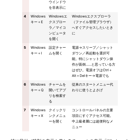
ウインドウ
を非表示に
4
Windows
Windowsエ
Windowsエクスプローラ
キー＋E
クスプロー
（ファイル管理ブラウザ）
ラ／マイコ
へすぐアクセスしたいとき
ンピュータ
に
を開く
5
Windows
設定チャー
電源→スリープ／シャット
キー＋I
ムを開く
ダウン／再起動を選択可
能。特にシャットダウン操
作が面倒……と思っている方
はぜひ。電源オフはCtrl＋
Alt＋Delキー→電源でも
6
Windows
チャームを
従来のスタートメニュー代
キー＋Q
開いてアプ
わりに使うとよさげ
リを検索す
る
7
Windows
クイックリ
コントロールパネルの主要
キー＋X
ンクメニュ
項目にすぐアクセス可能。
ーを開く
中上級者層には超便利なメ
ニュー