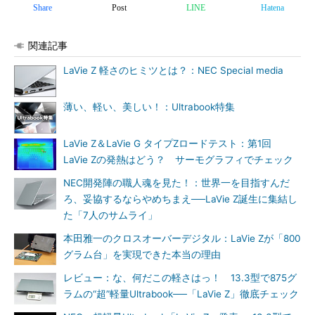
Share
Post
LINE
Hatena
関連記事
LaVie Z 軽さのヒミツとは？：NEC Special media
薄い、軽い、美しい！：Ultrabook特集
LaVie Z＆LaVie G タイプZロードテスト：第1回
LaVie Zの発熱はどう？ サーモグラフィでチェック
NEC開発陣の職人魂を見た！：世界一を目指すんだ
ろ、妥協するならやめちまえ──LaVie Z誕生に集結し
た「7人のサムライ」
本田雅一のクロスオーバーデジタル：LaVie Zが「800
グラム台」を実現できた本当の理由
レビュー：な、何だこの軽さはっ！ 13.3型で875グ
ラムの“超”軽量Ultrabook──「LaVie Z」徹底チェック