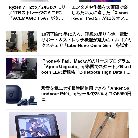
Ryzen 7 H255／24GBメモリ
エンタメや作業を大画面で楽
／1TBストレージのミニPC
しみたい人に適した「Xiaomi
「ACEMAGIC F5A」がタイ
Redmi Pad 2」が11％オフの
ムセールで41％オフの10万69
2万4980円に
98円に
10万円台で手に入る、理想の座り心地 電動
サポート＆ストレッチ機能が魅力のエルゴノミ
クスチェア「LiberNovo Omni Gen」を試す
iPhoneやiPad、Macなどのリースプログラム
「Apple Upgrade」が米国でスタート／Bluet
ooth LEの新規格「Bluetooth High Data Thr
oughput」が明...
騒音を気にせず長時間使用できる「Anker So
undcore P40i」がセールで25％オフの5990円
に