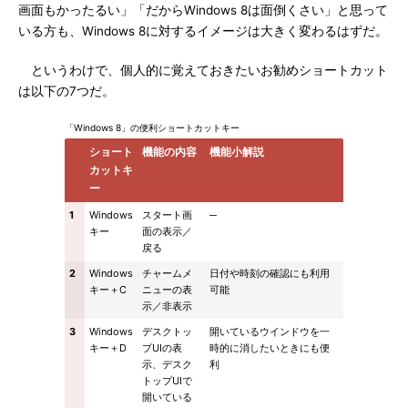
画面もかったるい」「だからWindows 8は面倒くさい」と思って
いる方も、Windows 8に対するイメージは大きく変わるはずだ。
というわけで、個人的に覚えておきたいお勧めショートカット
は以下の7つだ。
「Windows 8」の便利ショートカットキー
ショート
機能の内容
機能小解説
カットキ
ー
1
Windows
スタート画
─
キー
面の表示／
戻る
2
Windows
チャームメ
日付や時刻の確認にも利用
キー＋C
ニューの表
可能
示／非表示
3
Windows
デスクトッ
開いているウインドウを一
キー＋D
プUIの表
時的に消したいときにも便
示、デスク
利
トップUIで
開いている