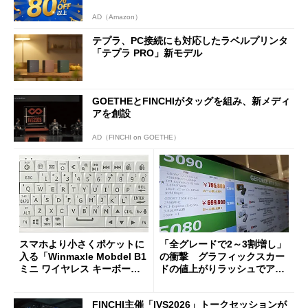
AD（Amazon）
テプラ、PC接続にも対応したラベルプリンタ
「テプラ PRO」新モデル
GOETHEとFINCHIがタッグを組み、新メディ
アを創設
AD（FINCHI on GOETHE）
スマホより小さくポケットに
「全グレードで2～3割増し」
入る「Winmaxle Mobdel B1
の衝撃 グラフィックスカー
ミニ ワイヤレス キーボー
ドの値上がりラッシュでアキ
ド」がセールで10％オフの37
バの購入制限が深刻化
94円に
FINCHI主催「IVS2026」トークセッションが