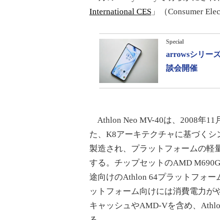
International CES
」（Consumer E
Special
arrowsシ
談会開催
Athlon Neo MV-40は、20
た、K8アーキテクチャに基づくシン
製造され、プラットフォームの軽量
する。チップセットのAMD M6
途向けのAthlon 64プラット
ットフォーム向けには消費電力がやや
キャッシュやAMD-Vを含め、Ath
る。