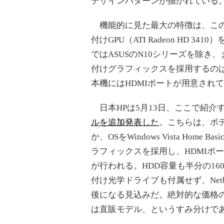
デザインパターンが描かれている
機能的に見た最大の特徴は、この
付けGPU（ATI Radeon HD 341
ではASUSのN10シリーズを除き
付けグラフィックスを採用するのは極め
本機にはHDMIポートが用意され
日本HPは5月13日、ここで紹介
ルを追加発表した
。こちらは、ボディカ
か、OSをWindows Vista Ho
ラフィックスを採用し、HDMIポート
が行われる。HDD容量も半分の160G
付け光学ドライブも付属せず、Net
後になる見込みだ。絶対的な価格
は直販モデル、というすみ分けで