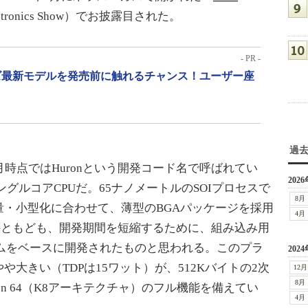
lectronics Show）でお披露目された。
- PR -
リーズ最新モデルを発売前に触れるチャンス！ユーザー座
過
08年11月時点ではHuronという開発コード名で呼ばれてい
2026
グルコアCPUだ。65ナノメートルのSOIプロセスで
8月
・小型化に合わせて、薄型のBGAパッケージを採用
4月
90Gともども、開発期間を短縮するために、組み込み用
フォームをベースに開発されたものと思われる。このプラ
2024
大きい（TDPは15ワット）が、512Kバイトの2次
12月
8月
lon 64（K8アーキテクチャ）のフル機能を備えてい
4月