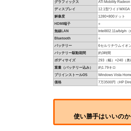
グラフィックス
ATI Mobility Radeo
ディスプレイ
12.1型ワイドWXGA
解像度
1280×800ドット
HDMI端子
○
無線LAN
Intel802.11a/b/
Bluetooth
○
バッテリー
6セルリチウムイオ
バッテリー駆動期間
約3時間
ボディサイズ
293（幅）×240（
重量（バッテリー込み）
約1.79キロ
プリインストールOS
Windows Vista Ho
価格
7万3500円（HP Dir
使い勝手はいいのか