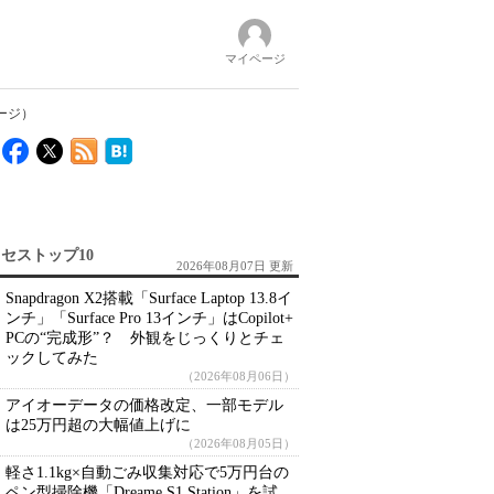
マイページ
ページ）
セストップ10
2026年08月07日 更新
Snapdragon X2搭載「Surface Laptop 13.8イ
ンチ」「Surface Pro 13インチ」はCopilot+
PCの“完成形”？ 外観をじっくりとチェ
ックしてみた
（2026年08月06日）
アイオーデータの価格改定、一部モデル
は25万円超の大幅値上げに
（2026年08月05日）
軽さ1.1kg×自動ごみ収集対応で5万円台の
ペン型掃除機「Dreame S1 Station」を試