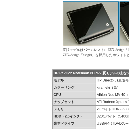
直販モデルはパームレストにZEN-design
ZEN-design「asagiri」を採用したホ
HP Pavilion Notebook PC dv2 夏モデルの
モデル
HP Directplus直
カラーリング
kirameki（黒）
CPU
Athlon Neo MV-40
チップセット
ATI Radeon Xpress 
メモリ
2GバイトDDR2-5
HDD（2.5インチ）
320Gバイト（5400
光学ドライブ
USB外付けDVDス