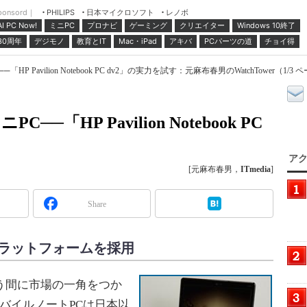
ponsord｜
日本マイクロソフト
レノボ
PHILIPS
ミニPC
プロナビ
ゲーミング
クリエイター
Windows 10終了
AI PC Now!
30周年
デジモノ
教育とIT
Mac・iPad
アキバ
PCパーツの道
チョイ得
 Pavilion Notebook PC dv2」の実力を試す：元麻布春男のWatchTower（1/3 
「HP Pavilion Notebook PC
アク
[元麻布春男，
ITmedia
]
Share
nプラットフォームを採用
う間に市場の一角をつか
モバイルノートPCは日本以