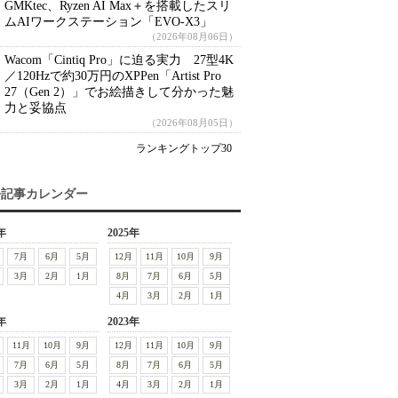
GMKtec、Ryzen AI Max＋を搭載したスリ
ムAIワークステーション「EVO-X3」
（2026年08月06日）
Wacom「Cintiq Pro」に迫る実力 27型4K
／120Hzで約30万円のXPPen「Artist Pro
27（Gen 2）」でお絵描きして分かった魅
力と妥協点
（2026年08月05日）
ランキングトップ30
去記事カレンダー
年
2025年
7月
6月
5月
12月
11月
10月
9月
3月
2月
1月
8月
7月
6月
5月
4月
3月
2月
1月
年
2023年
11月
10月
9月
12月
11月
10月
9月
7月
6月
5月
8月
7月
6月
5月
3月
2月
1月
4月
3月
2月
1月