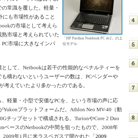
での常識を覆した。軽量・
外にも市場性があること
bookの市場として考えら
成熟市場と考えられていた
「HP Pavilion Notebook PC dv2」の上
PC市場に大きなインパ
位モデル
して、Netbookは若干の性能的なペナルティーを
でも構わないというユーザーの数は、PCベンダーや
ンテルが考えていたより多かったのである。
、軽量・小型で安価なPCを、という市場の声に応
onプラットフォームだ。Athlon Neo MV-40（動
0Gチップセットで構成される。TurionやCore 2 Duo
mベースのNetbookの中間を狙ったもので、2008年
にされ、2009年1月に米ラスベガスで開かれた「
2009