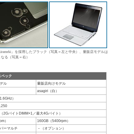
「kirameki」を採用したブラック（写真＝左と中央）、量販店モデルは
ワイトとなる（写真＝右）
主なスペック
販モデル
量販店向けモデル
asagiri（白）
（1.6GHz）
1250
33（2GバイトDIMM×1／最大4Gバイト）
rpm）
160GB（5400rpm）
ーパーマルチ
－（オプション）