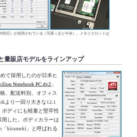
2-6400対応）が採用されている（写真＝左と中央）。メモリスロットは
と量販店モデルをラインアップ
初めて採用したのが日本ヒ
vilion Notebook PC dv2
」
価格、配送料別、オフィス
okより一回り大きな12.1
、ボディにも軽量と堅牢性
採用した。ボディカラーは
「kirameki」と呼ばれる