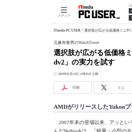
S
メディア
ITmedia PC USER
>
選択肢が広がる低価格ミニPC──「HP
元麻布春男のWatchTower
選択肢が広がる低価格ミニPC──
dv2」の実力を試す
2009年05月14日 11時45分 公開
印刷
見る
AMDがリリースしたYuko
2007年末の登場以来、アッとい
んだNetbookは、「軽量・小型の