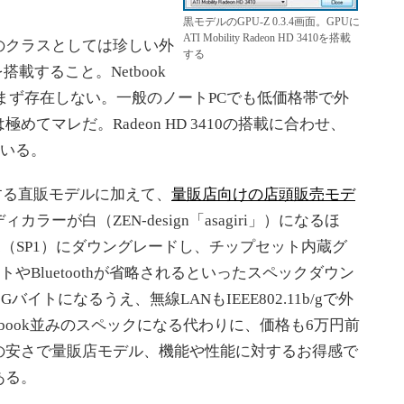
。
黒モデルのGPU-Z 0.3.4画面。GPUに
ATI Mobility Radeon HD 3410を搭載
クラスとしては珍しい外
する
0）を搭載すること。Netbook
、まず存在しない。一般のノートPCでも低価格帯で外
てマレだ。Radeon HD 3410の搭載に合わせ、
ている。
する直販モデルに加えて、
量販店向けの店頭販売モデ
ラーが白（ZEN-design「asagiri」）になるほ
me Basic（SP1）にダウングレードし、チップセット内蔵グ
やBluetoothが省略されるといったスペックダウン
バイトになるうえ、無線LANもIEEE802.11b/gで外
book並みのスペックになる代わりに、価格も6万円前
の安さで量販店モデル、機能や性能に対するお得感で
ある。