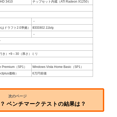
n HD 3410
チップセット内蔵（ATI Radeon X1250）
－
g/n（nはドラフト2.0準拠）
IEEE802.11b/g
－
ン
奥行き）×9～30（厚さ）ミリ
me Premium（SP1）
Windows Vista Home Basic（SP1）
ectplus価格）
6万円前後
？ ベンチマークテストの結果は？