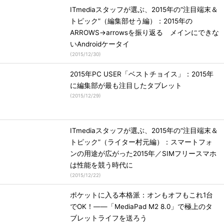
ITmediaスタッフが選ぶ、2015年の“注目端末＆
トピック”（編集部せう編）：2015年の
ARROWS→arrowsを振り返る メインにできな
いAndroidケータイ
(
2015/12/30
)
2015年PC USER「ベストチョイス」：2015年
に編集部が最も注目したタブレット
(
2015/12/29
)
ITmediaスタッフが選ぶ、2015年の“注目端末＆
トピック”（ライター村元編）：スマートフォ
ンの用途が広がった2015年／SIMフリースマホ
は性能を競う時代に
(
2015/12/22
)
ポケットに入る本格派：オンもオフもこれ1台
でOK！――「MediaPad M2 8.0」で極上のタ
ブレットライフを送ろう