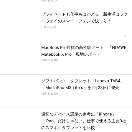
(
2018/5/10
)
プライベートも仕事もはかどる 新生活はファ
ーウェイのスマートフォンで決まり！
(
2018/3/6
)
MacBook Pro対抗の高性能ノート 「HUAWEI
Matebook X Pro」現地レポート
(
2018/2/28
)
ソフトバンク、タブレット「Lenovo TAB4」
「MediaPad M3 Lite s」を2月23日に発売
(
2018/2/20
)
適切なデバイス選定の参考に「iPhone」
「iPad」だけじゃない、仕事で使える主要9社
のスマホ／タブレットを比較