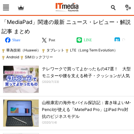
「MediaPad」関連の最新 ニュース・レビュー・解説
記事 まとめ
Share
Post
LINE
華為技術（Huawei）
タブレット
LTE（Long Term Evolution）
Android
SIMロックフリー
テレワークで買ってよかったもの47選！ 大型
モニターや腰を支える椅子・クッションが人気
(
2020/7/23
)
山根康宏の海外モバイル探訪記：書き味よいM-
Pencilが使える「MatePad Pro」はiPad Pro対
抗のビジネスモデル
(
2020/1/4
)