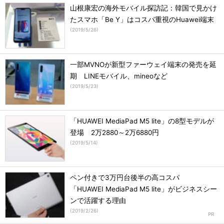
山根康宏の海外モバイル探訪記：韓国で見かけ
たスマホ「Be Y」はコスパ重視のHuawei端末
(
2019/5/26
)
一部MVNOが新型ファーウェイ端末の発売を延
期 LINEモバイル、mineoなど
(
2019/5/23
)
「HUAWEI MediaPad M5 lite」の8型モデルが
登場 2万2880～2万6880円
(
2019/5/14
)
ペン付きで3万円台後半の高コスパ
「HUAWEI MediaPad M5 lite」がビジネスシー
ンで活躍する理由
(
2019/2/26
)