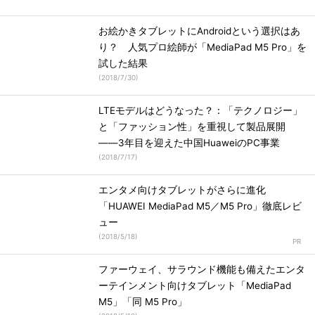
お絵かきタブレットにAndroidという選択はあ
り？ 人気プロ絵師が「MediaPad M5 Pro」を
試した結果
(
2018/7/30
)
LTEモデルはどうなった？：「テクノロジー」
と「ファッション性」を重視して製品展開
――3年目を迎えた中国HuaweiのPC事業
(
2018/7/17
)
エンタメ向けタブレットがさらに進化
「HUAWEI MediaPad M5／M5 Pro」徹底レビ
ュー
(
2018/5/18
)
ファーウェイ、サラウンド機能も備えたエンタ
ーテインメント向けタブレット「MediaPad
M5」「同 M5 Pro」