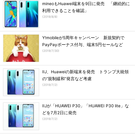
mineoもHuawei端末を9日に発売 「継続的に
利用できることを確認」
(
2019/8/8
)
Y!mobileが5周年キャンペーン 新規契約で
PayPayボーナス付与、端末5円セールなど
(
2019/7/30
)
IIJ、Huaweiの新端末を発売 トランプ大統領
の“規制緩和”発言など考慮
(
2019/7/2
)
IIJが「HUAWEI P30」「HUAWEI P30 lite」な
どを7月2日に発売
(
2019/7/2
)