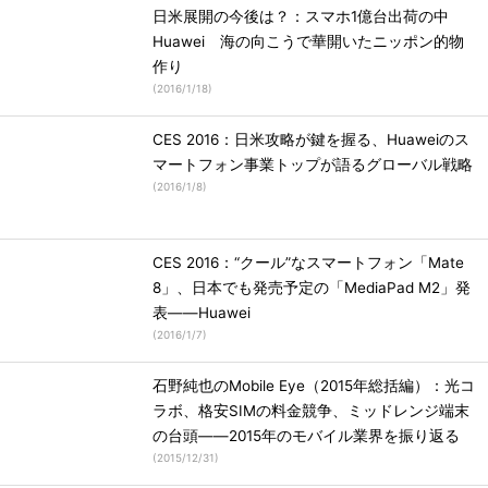
日米展開の今後は？：スマホ1億台出荷の中
Huawei 海の向こうで華開いたニッポン的物
作り
(
2016/1/18
)
CES 2016：日米攻略が鍵を握る、Huaweiのス
マートフォン事業トップが語るグローバル戦略
(
2016/1/8
)
CES 2016：“クール”なスマートフォン「Mate
8」、日本でも発売予定の「MediaPad M2」発
表――Huawei
(
2016/1/7
)
石野純也のMobile Eye（2015年総括編）：光コ
ラボ、格安SIMの料金競争、ミッドレンジ端末
の台頭――2015年のモバイル業界を振り返る
(
2015/12/31
)