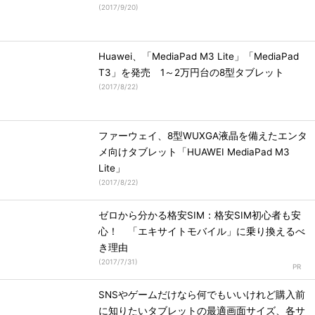
(
2017/9/20
)
Huawei、「MediaPad M3 Lite」「MediaPad
T3」を発売 1～2万円台の8型タブレット
(
2017/8/22
)
ファーウェイ、8型WUXGA液晶を備えたエンタ
メ向けタブレット「HUAWEI MediaPad M3
Lite」
(
2017/8/22
)
ゼロから分かる格安SIM：格安SIM初心者も安
心！ 「エキサイトモバイル」に乗り換えるべ
き理由
(
2017/7/31
)
SNSやゲームだけなら何でもいいけれど購入前
に知りたいタブレットの最適画面サイズ、各サ