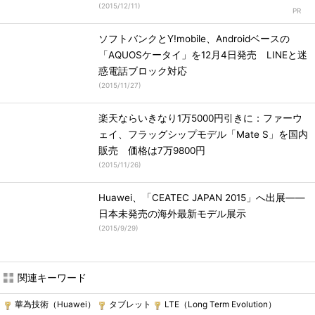
(
2015/12/11
)
ソフトバンクとY!mobile、Androidベースの
「AQUOSケータイ」を12月4日発売 LINEと迷
惑電話ブロック対応
(
2015/11/27
)
楽天ならいきなり1万5000円引きに：ファーウ
ェイ、フラッグシップモデル「Mate S」を国内
販売 価格は7万9800円
(
2015/11/26
)
Huawei、「CEATEC JAPAN 2015」へ出展――
日本未発売の海外最新モデル展示
(
2015/9/29
)
関連キーワード
華為技術（Huawei）
タブレット
LTE（Long Term Evolution）