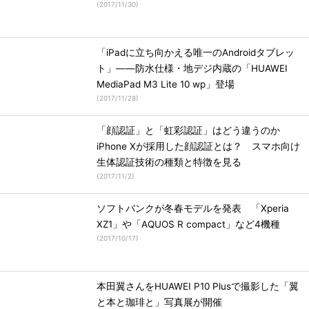
(
2017/11/30
)
「iPadに立ち向かえる唯一のAndroidタブレッ
ト」――防水仕様・地デジ内蔵の「HUAWEI
MediaPad M3 Lite 10 wp」登場
(
2017/11/28
)
「顔認証」と「虹彩認証」はどう違うのか
iPhone Xが採用した顔認証とは？ スマホ向け
生体認証技術の種類と特徴を見る
(
2017/11/2
)
ソフトバンクが冬春モデルを発表 「Xperia
XZ1」や「AQUOS R compact」など4機種
(
2017/10/17
)
本田翼さんをHUAWEI P10 Plusで撮影した「翼
と本と珈琲と」写真展が開催