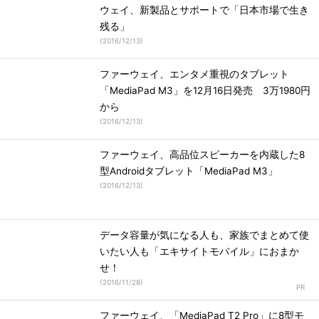
ウェイ、新製品とサポートで「日本市場で生き
残る」
(
2016/12/13
)
ファーウェイ、エンタメ重視のタブレット
「MediaPad M3」を12月16日発売 3万1980円
から
(
2016/12/13
)
ファーウェイ、高品位スピーカーを内蔵した8
型Androidタブレット「MediaPad M3」
(
2016/12/13
)
データ容量が気になる人も、家族でまとめて使
いたい人も「エキサイトモバイル」におまか
せ！
(
2016/11/28
)
ファーウェイ、「MediaPad T2 Pro」に8型モ