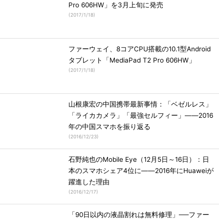
Pro 606HW」を3月上旬に発売
(
2017/1/18
)
ファーウェイ、8コアCPU搭載の10.1型Android
タブレット「MediaPad T2 Pro 606HW」
(
2017/1/18
)
山根康宏の中国携帯最新事情：「ベゼルレス」
「ライカカメラ」「最強セルフィー」――2016
年の中国スマホを振り返る
(
2016/12/23
)
石野純也のMobile Eye（12月5日～16日）：日
本のスマホシェア4位に――2016年にHuaweiが
躍進した理由
(
2016/12/17
)
「90日以内の液晶割れは無料修理」──ファー