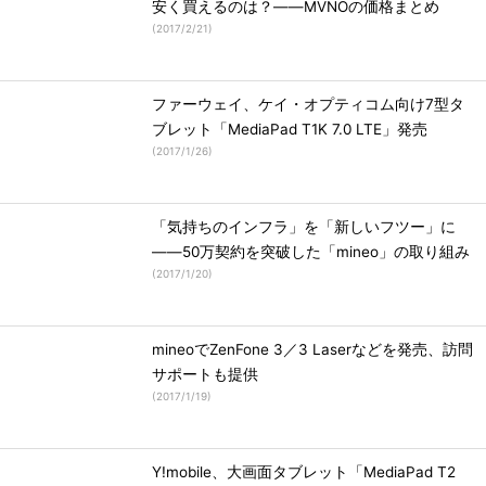
安く買えるのは？――MVNOの価格まとめ
(
2017/2/21
)
ファーウェイ、ケイ・オプティコム向け7型タ
ブレット「MediaPad T1K 7.0 LTE」発売
(
2017/1/26
)
「気持ちのインフラ」を「新しいフツー」に
――50万契約を突破した「mineo」の取り組み
(
2017/1/20
)
mineoでZenFone 3／3 Laserなどを発売、訪問
サポートも提供
(
2017/1/19
)
Y!mobile、大画面タブレット「MediaPad T2