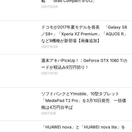
載 「dtab Compact d-01J」
(
2017/5/24
)
ドコモが2017年夏モデルを発表 「Galaxy S8
／S8+」「Xperia XZ Premium」「AQUOS R」
など8機種が新登場【画像追加】
(
2017/5/24
)
週末アキバPickUp！：GeForce GTX 1080 Tiカ
ードが税込み9万円切り！
(
2017/4/15
)
ソフトバンクとY!mobile、10型タブレット
「MediaPad T2 Pro」を3月10日発売 一括価
格は4万円台半ば
(
2017/3/8
)
「HUAWEI nova」と「HUAWEI nova lite」を