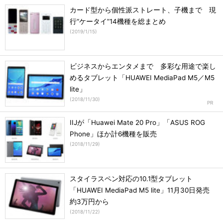
カード型から個性派ストレート、子機まで 現
行“ケータイ”14機種を総まとめ
(
2019/1/15
)
ビジネスからエンタメまで 多彩な用途で楽し
めるタブレット「HUAWEI MediaPad M5／M5
lite」
(
2018/11/30
)
IIJが「Huawei Mate 20 Pro」「ASUS ROG
Phone」ほか計6機種を販売
(
2018/11/29
)
スタイラスペン対応の10.1型タブレット
「HUAWEI MediaPad M5 lite」11月30日発売
約3万円から
(
2018/11/22
)