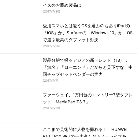
イズのお薦め製品は
(
2017/7/30
)
愛用スマホとは違うOSを選ぶのもありiPadの
「iOS」か、Surfaceの「Windows 10」か OS
で選ぶ最高のタブレット対決
(
2017/7/16
)
製品分解で探るアジアの新トレンド（18）：
「無名」「ローエンド」だからと見下すな、中
国チップセットベンダーの実力
(
2017/7/7
)
ファーウェイ、1万円台のエントリー7型タブレ
ット「MediaPad T3 7」
(
2017/6/29
)
ここまで芸術的に人物を撮れる！ HUAWEI
P10／P10 Plusで一歩進んだカメラライフを