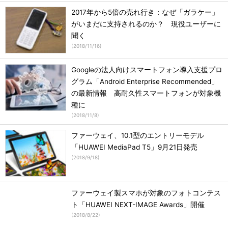
2017年から5倍の売れ行き：なぜ「ガラケー」
がいまだに支持されるのか？ 現役ユーザーに
聞く
(
2018/11/16
)
Googleの法人向けスマートフォン導入支援プロ
グラム「Android Enterprise Recommended」
の最新情報 高耐久性スマートフォンが対象機
種に
(
2018/11/8
)
ファーウェイ、10.1型のエントリーモデル
「HUAWEI MediaPad T5」9月21日発売
(
2018/9/18
)
ファーウェイ製スマホが対象のフォトコンテス
ト「HUAWEI NEXT-IMAGE Awards」開催
(
2018/8/22
)