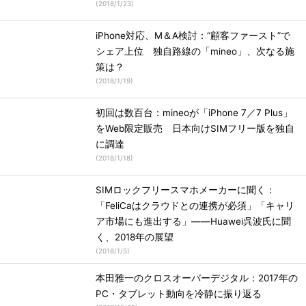
(
2018/1/23
)
iPhone対応、M＆A検討：“顧客ファースト”で
シェア上位 独自路線の「mineo」、次なる施
策は？
(
2018/1/19
)
初回は数百台：mineoが「iPhone 7／7 Plus」
をWeb限定販売 日本向けSIMフリー版を独自
に調達
(
2018/1/18
)
SIMロックフリースマホメーカーに聞く：
「FeliCaはクラウドとの連携が必須」「キャリ
ア市場にも進出する」――Huawei呉波氏に聞
く、2018年の展望
(
2018/1/5
)
本田雅一のクロスオーバーデジタル：2017年の
PC・タブレット動向を冷静に振り返る