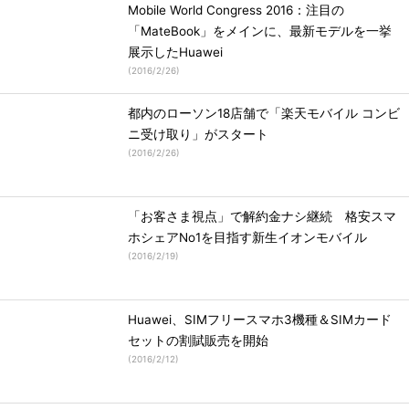
Mobile World Congress 2016：注目の
「MateBook」をメインに、最新モデルを一挙
展示したHuawei
(
2016/2/26
)
都内のローソン18店舗で「楽天モバイル コンビ
ニ受け取り」がスタート
(
2016/2/26
)
「お客さま視点」で解約金ナシ継続 格安スマ
ホシェアNo1を目指す新生イオンモバイル
(
2016/2/19
)
Huawei、SIMフリースマホ3機種＆SIMカード
セットの割賦販売を開始
(
2016/2/12
)