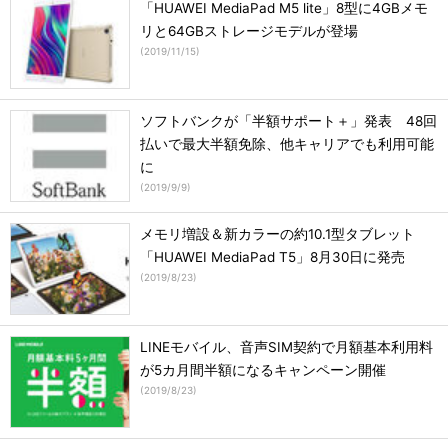
「HUAWEI MediaPad M5 lite」8型に4GBメモ
リと64GBストレージモデルが登場
(
2019/11/15
)
ソフトバンクが「半額サポート＋」発表 48回
払いで最大半額免除、他キャリアでも利用可能
に
(
2019/9/9
)
メモリ増設＆新カラーの約10.1型タブレット
「HUAWEI MediaPad T5」8月30日に発売
(
2019/8/23
)
LINEモバイル、音声SIM契約で月額基本利用料
が5カ月間半額になるキャンペーン開催
(
2019/8/23
)