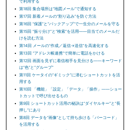
で利用する
第18回 集合場所は“地図メール”で通知する
第17回 新着メールの“割り込み”を防ぐ方法
第16回 “保護”と“バックアップ”で一生分のメールを守る
第15回 “振り分け”と“検索”を活用――目当てのメールだ
けを読む方法
第14回 メールの“作成／返信→送信”を高速化する
第13回 “アドレス帳連携”で簡単に電話をかける
第12回 画面を見ずに着信相手を見分ける――キーワード
は“色”と“グループ”
第11回 ケータイの“ギミック”に潜むショートカットを活
用する
第10回 「機能」「設定」「データ」「操作」――ショー
トカットで呼び出せるもの
第9回 ショートカット活用の秘訣は“ダイヤルキー”と“長
押し”にあり
第8回 データを“画像”として持ち歩ける「バーコード」
を活用する