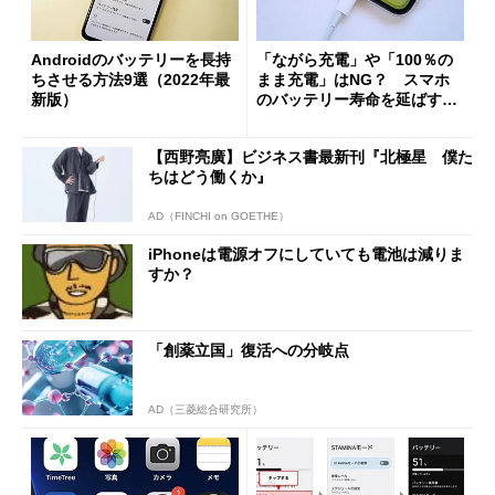
Androidのバッテリーを長持
「ながら充電」や「100％の
ちさせる方法9選（2022年最
まま充電」はNG？ スマホ
新版）
のバッテリー寿命を延ばす方
法
【西野亮廣】ビジネス書最新刊『北極星 僕た
ちはどう働くか』
AD（FINCHI on GOETHE）
iPhoneは電源オフにしていても電池は減りま
すか？
「創薬立国」復活への分岐点
AD（三菱総合研究所）