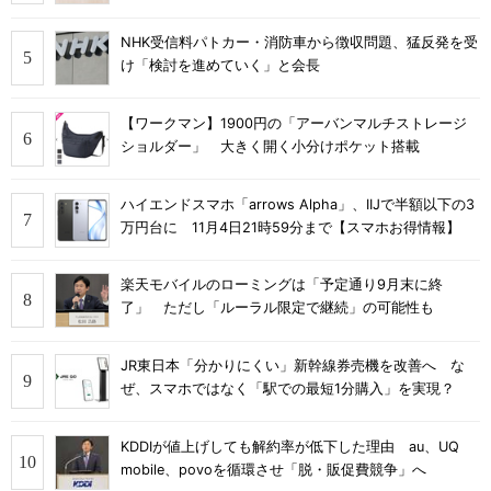
NHK受信料パトカー・消防車から徴収問題、猛反発を受
け「検討を進めていく」と会長
【ワークマン】1900円の「アーバンマルチストレージ
ショルダー」 大きく開く小分けポケット搭載
ハイエンドスマホ「arrows Alpha」、IIJで半額以下の3
万円台に 11月4日21時59分まで【スマホお得情報】
楽天モバイルのローミングは「予定通り9月末に終
了」 ただし「ルーラル限定で継続」の可能性も
JR東日本「分かりにくい」新幹線券売機を改善へ な
ぜ、スマホではなく「駅での最短1分購入」を実現？
KDDIが値上げしても解約率が低下した理由 au、UQ
mobile、povoを循環させ「脱・販促費競争」へ