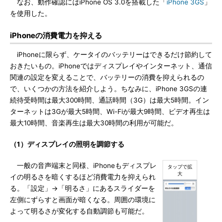
なお、動作確認にはiPhone OS 3.0を搭載した「
iPhone 3GS
」
を使用した。
iPhoneの消費電力を抑える
iPhoneに限らず、ケータイのバッテリーはできるだけ節約して
おきたいもの。iPhoneではディスプレイやインターネット、通信
関連の設定を変えることで、バッテリーの消費を抑えられるの
で、いくつかの方法を紹介しよう。ちなみに、iPhone 3GSの連
続待受時間は最大300時間、通話時間（3G）は最大5時間。イン
ターネットは3Gが最大5時間、Wi-Fiが最大9時間、ビデオ再生は
最大10時間、音楽再生は最大30時間の利用が可能だ。
（1）ディスプレイの照明を調節する
一般の音声端末と同様、iPhoneもディスプレ
イの明るさを暗くするほど消費電力を抑えられ
る。「設定」→「明るさ」にあるスライダーを
左側にずらすと画面が暗くなる。周囲の環境に
よって明るさが変化する自動調節も可能だ。