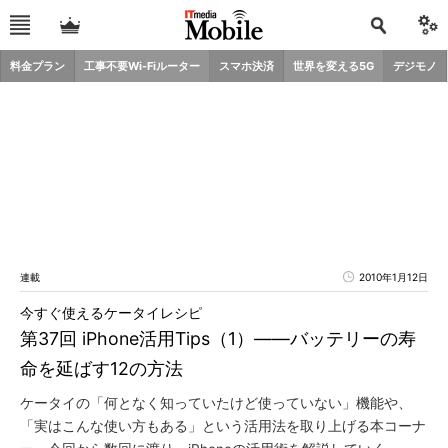
料金プラン
工事不要Wi-Fiルーター
スマホ決済
世界を変える5G
デジモノ
連載
2010年1月12日
今すぐ使えるケータイレシピ
第37回 iPhone活用Tips（1）――バッテリーの寿
命を延ばす12の方法
ケータイの「何となく知っていたけど使っていない」機能や、
「実はこんな使い方もある」という活用法を取り上げる本コーナ