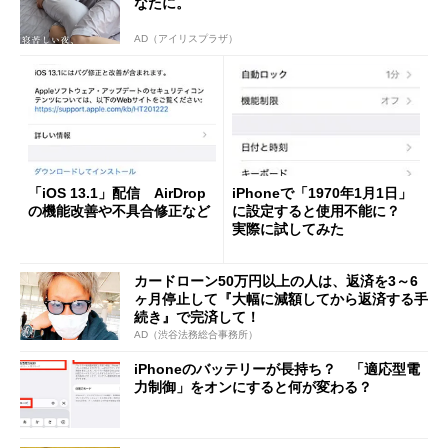
なたに。
AD（アイリスプラザ）
「iOS 13.1」配信 AirDrop
iPhoneで「1970年1月1日」
の機能改善や不具合修正など
に設定すると使用不能に？
実際に試してみた
カードローン50万円以上の人は、返済を3～6
ヶ月停止して『大幅に減額してから返済する手
続き』で完済して！
AD（渋谷法務総合事務所）
iPhoneのバッテリーが長持ち？ 「適応型電
力制御」をオンにすると何が変わる？