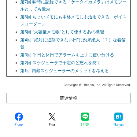
第7回 瞬時に記録できる「ケータイカメラ」はメモツー
ルとしても優秀
第6回 ちょいメモにも本格メモにも活用できる「ボイス
レコーダー」
第5回 “大容量メモ帳”として使えるあの機能
第4回 “絶対に遅刻できない日”に効果絶大（？）な着信
音
第3回 平日と休日でアラームを上手に使い分ける
第2回 スケジューラで予定のど忘れを防ぐ
第1回 内蔵スケジューラーのメリットを考える
Copyright © ITmedia, Inc. All Rights Reserved.
関連情報
Share
Post
LINE
Hatena