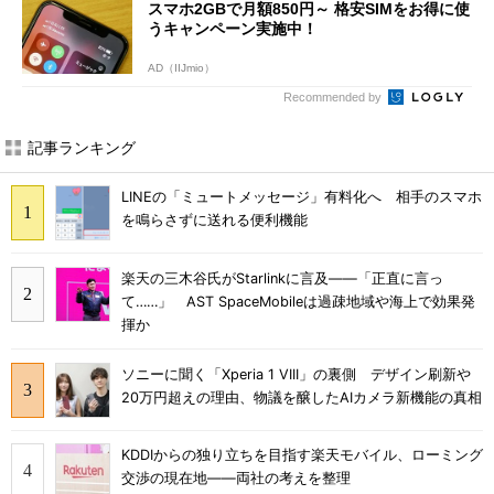
スマホ2GBで月額850円～ 格安SIMをお得に使
うキャンペーン実施中！
AD（IIJmio）
Recommended by
記事ランキング
LINEの「ミュートメッセージ」有料化へ 相手のスマホ
を鳴らさずに送れる便利機能
楽天の三木谷氏がStarlinkに言及――「正直に言っ
て……」 AST SpaceMobileは過疎地域や海上で効果発
揮か
ソニーに聞く「Xperia 1 VIII」の裏側 デザイン刷新や
20万円超えの理由、物議を醸したAIカメラ新機能の真相
KDDIからの独り立ちを目指す楽天モバイル、ローミング
交渉の現在地――両社の考えを整理