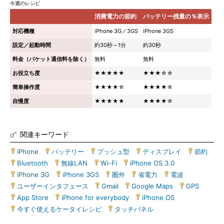
今週のレシピ
消費電力の節約
バッテリー残量の％表示
対応機種
iPhone 3G／3GS
iPhone 3GS
設定／起動時間
約30秒～1分
約30秒
料金（パケット通信料を除く）
無料
無料
お役立ち度
★★★★★
★★★☆☆
簡単操作度
★★★★☆
★★★★☆
自慢度
★★★★★
★★★★☆
関連キーワード
iPhone
|
バッテリー
|
プッシュ型
|
ディスプレイ
|
節約
|
Bluetooth
|
無線LAN
|
Wi-Fi
|
iPhone OS 3.0
|
iPhone 3G
|
iPhone 3GS
|
圏外
|
省電力
|
電波
|
ユーザーインタフェース
|
Gmail
|
Google Maps
|
GPS
|
App Store
|
iPhone for everybody
|
iPhone OS
|
今すぐ使えるケータイレシピ
|
タッチパネル