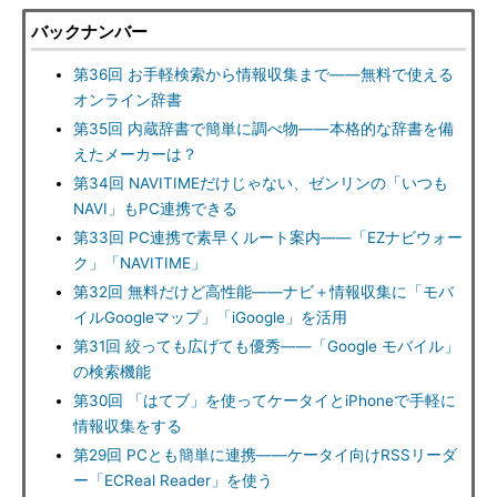
バックナンバー
第36回 お手軽検索から情報収集まで――無料で使える
オンライン辞書
第35回 内蔵辞書で簡単に調べ物――本格的な辞書を備
えたメーカーは？
第34回 NAVITIMEだけじゃない、ゼンリンの「いつも
NAVI」もPC連携できる
第33回 PC連携で素早くルート案内――「EZナビウォー
ク」「NAVITIME」
第32回 無料だけど高性能――ナビ＋情報収集に「モバ
イルGoogleマップ」「iGoogle」を活用
第31回 絞っても広げても優秀――「Google モバイル」
の検索機能
第30回 「はてブ」を使ってケータイとiPhoneで手軽に
情報収集をする
第29回 PCとも簡単に連携――ケータイ向けRSSリーダ
ー「ECReal Reader」を使う