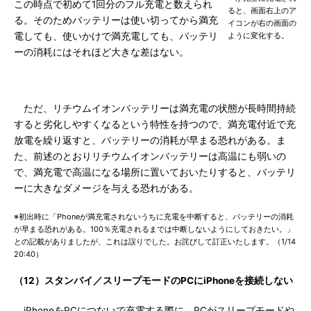
この時点で初めて1回分のフル充電と数えられ
ると、画面右上のア
る。そのためバッテリーは使い切ってから満充
イコンが右の画面の
電しても、使いかけで満充電しても、バッテリ
ように変化する。
ーの消耗にはそれほど大きな差はない。
ただ、リチウムイオンバッテリーは満充電の状態が長時間持続
すると劣化しやすくなるという特性を持つので、満充電付近で充
放電を繰り返すと、バッテリーの消耗が早まる恐れがある。ま
た、前述のとおりリチウムイオンバッテリーは高温にも弱いの
で、満充電で高温になる場所に置いておいたりすると、バッテリ
ーに大きなダメージを与える恐れがある。
※初出時に「Phoneが満充電されないうちに充電を中断すると、バッテリーの消耗
が早まる恐れがある。100％充電されるまでは中断しないようにしておきたい。」
との記載がありましたが、これは誤りでした。お詫びして訂正いたします。（1/14
20:40）
（12）スタンバイ／スリープモードのPCにiPhoneを接続しない
iPhoneをPCにつないで充電する際に、PCがスリープモードや