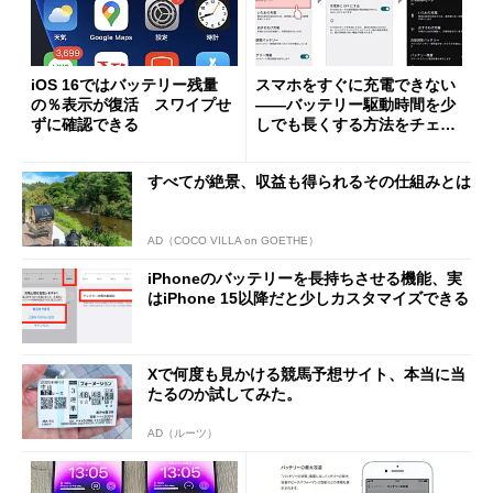
iOS 16ではバッテリー残量
スマホをすぐに充電できない
の％表示が復活 スワイプせ
――バッテリー駆動時間を少
ずに確認できる
しでも長くする方法をチェッ
ク！
すべてが絶景、収益も得られるその仕組みとは
AD（COCO VILLA on GOETHE）
iPhoneのバッテリーを長持ちさせる機能、実
はiPhone 15以降だと少しカスタマイズできる
Xで何度も見かける競馬予想サイト、本当に当
たるのか試してみた。
AD（ルーツ）