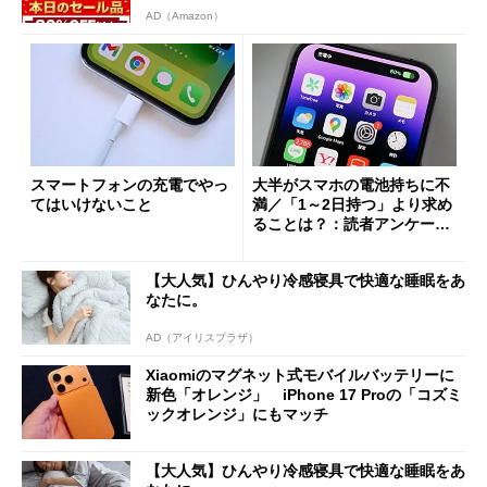
AD（Amazon）
スマートフォンの充電でやっ
大半がスマホの電池持ちに不
てはいけないこと
満／「1～2日持つ」より求め
ることは？：読者アンケート
結果発表
【大人気】ひんやり冷感寝具で快適な睡眠をあ
なたに。
AD（アイリスプラザ）
Xiaomiのマグネット式モバイルバッテリーに
新色「オレンジ」 iPhone 17 Proの「コズミ
ックオレンジ」にもマッチ
【大人気】ひんやり冷感寝具で快適な睡眠をあ