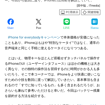
ー。今回から数回に渡り、iPhoneの活用術を解説していく。
[田中聡，ITmedia]
PC用表示
関連情報
Share
Post
LINE
Hatena
iPhone for everybodyキャンペーン
で本体価格が安価になった
こともあり、iPhoneはもはや“特別なケータイ”ではなく、通常の
音声端末と同じく手軽に使えるケータイになりつつある。
とはいえ、物理キーをほとんど搭載せずタッチパネルで操作す
るiPhoneのUI（ユーザーインタフェース）はほかの機種とは大き
く異なり、その独特の操作法を習得するのに時間がかかる人も多
いだろう。そこで本コーナーでは、iPhoneをより快適に使いこな
すための小技を数回に渡って解説していきたい。基本事項も含ま
れるので「すでに知っているもの」も多く含まれるだろうが、お
さらいも兼ねて参考いただけると幸いだ。今回はバッテリー残量
を節約する方法を紹介する。