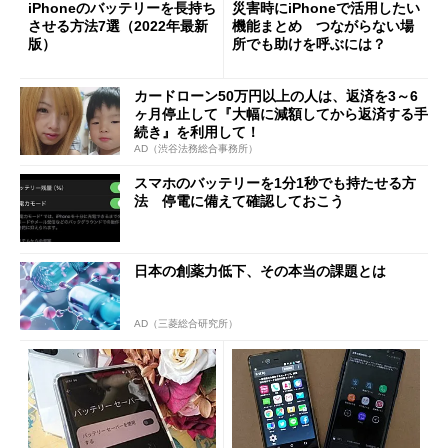
iPhoneのバッテリーを長持ち
災害時にiPhoneで活用したい
させる方法7選（2022年最新
機能まとめ つながらない場
版）
所でも助けを呼ぶには？
カードローン50万円以上の人は、返済を3～6
ヶ月停止して『大幅に減額してから返済する手
続き』を利用して！
AD（渋谷法務総合事務所）
スマホのバッテリーを1分1秒でも持たせる方
法 停電に備えて確認しておこう
日本の創薬力低下、その本当の課題とは
AD（三菱総合研究所）