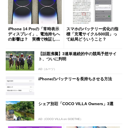
iPhone 14 Proの「常時表示
スマホのバッテリー劣化の指
ディスプレイ」、電池持ちへ
標「充電サイクル500回」っ
の影響は？ 実機で検証して
て結局どういうこと？
みた
【話題沸騰】3連単連続的中の競馬予想サイ
ト、ついに判明
AD（ルーツ）
iPhoneのバッテリーを長持ちさせる方法
シェア別荘「COCO VILLA Owners」3選
AD（COCO VILLA on GOETHE）