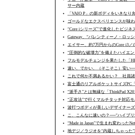
サー内蔵
「VAIO P」の新ボディをいきなり
ゴールドなエクスペリエンスが味わえる？――「
“Core iシリーズ”で進化したビジネスノー
Gateway、“バレンティーノ・ロッシ
エイサー、約7万円からのCore i3／
“圧倒的な破壊力”を備えたハイエンドノ
フルモデルチェンジを果たした「HP 
速い、でかい、（そこそこ）安い──17
これで何か不満あるかい？ 社員諸君──1
富士通のリアルポケットサイズPC「FM
“派手さ”とは無縁な「ThinkPad X
“正攻法”で行くマルチタッチ対応モバイルP
波打つボディが美しいデザイナーズミニ
こ、こんなに速いの？──“ハイブリSS
“Made in Japan”で生まれ変わったN
地デジ／ラジオを“内蔵しちゃった”Ne