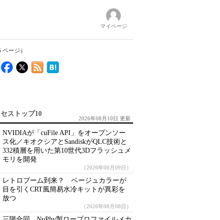
マイページ
5 ページ）
セストップ10
2026年08月10日 更新
NVIDIAが「cuFile API」をオープンソー
ス化／キオクシアとSandiskがQLC技術と
332積層を用いた第10世代3Dフラッシュメ
モリを開発
（2026年08月09日）
レトロブーム到来？ ベージュカラーが
目を引くCRT風簡易水冷キットが異彩を
放つ
（2026年08月08日）
三陽合同、NuPhy製ロープロファイルメカ