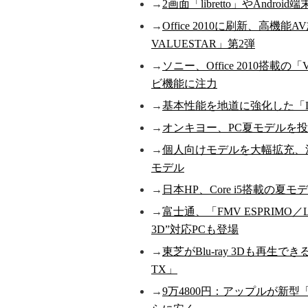
→
2画面「libretto」やAnd
→
Office 2010に刷新、高機
VALUESTAR」第2弾
→
ソニー、Office 2010搭
ビ機能に注力
→
基本性能を地道に強化した「Let'
→
オンキヨー、PC夏モデルを投
→
個人向けモデルを大幅拡充、洗練
モデル
→
日本HP、Core i5搭載の夏
→
富士通、「FMV ESPRIMO
3D”対応PCも登場
→
東芝がBlu-ray 3Dも再生でき
TX」
→
9万4800円：アップルが新型「M