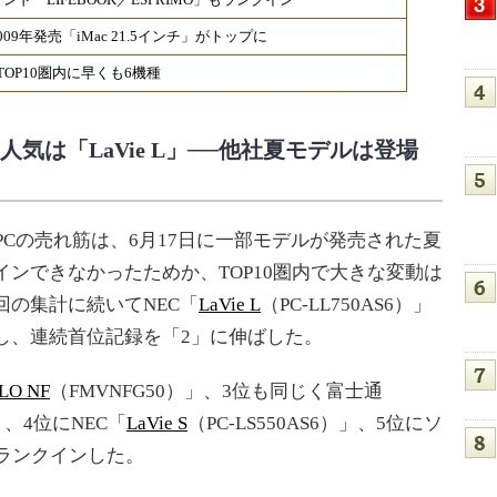
009年発売「iMac 21.5インチ」がトップに
TOP10圏内に早くも6機種
気は「LaVie L」──他社夏モデルは登場
Cの売れ筋は、6月17日に一部モデルが発売された夏
ンできなかったためか、TOP10圏内で大きな変動は
回の集計に続いてNEC「
LaVie L
（PC-LL750AS6）」
し、連続首位記録を「2」に伸ばした。
LO NF
（FMVNFG50）」、3位も同じく富士通
）」、4位にNEC「
LaVie S
（PC-LS550AS6）」、5位にソ
」がランクインした。