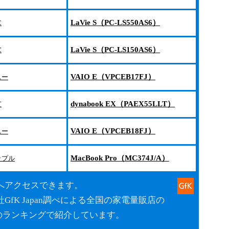
LaVie S（PC-LS550AS6）
C
LaVie S（PC-LS150AS6）
C
VAIO E（VPCEB17FJ）
ニー
dynabook EX（PAEX55LLT）
芝
VAIO E（VPCEB18FJ）
ニー
MacBook Pro（MC374J/A）
ップル
へアクセスできます。
fK Japan調べによる全国の家電量販店の
のランキングで紹介しています。