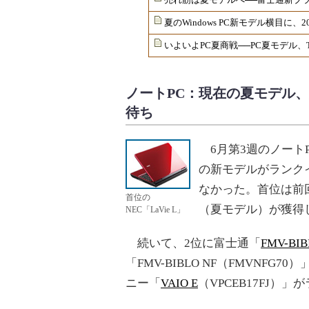
夏のWindows PC新モデル横目に、2
いよいよPC夏商戦──PC夏モデル、
ノートPC：現在の夏モデル、人
待ち
6月第3週のノートP
の新モデルがランクイ
なかった。首位は前
首位の
（夏モデル）が獲得
NEC「LaVie L」
続いて、2位に富士通「
FMV-BIB
「FMV-BIBLO NF（FMVNFG70
ニー「
VAIO E
（VPCEB17FJ）