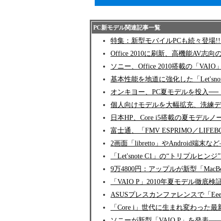
PC新モデル関連記事一覧
特集：新型モバイルPCも続々登場!! W
Office 2010に刷新、高機能AV志
ソニー、Office 2010搭載の「
基本性能を地道に強化した「Let'sno
オンキヨー、PC夏モデルを投入──
個人向けモデルを大幅拡充、洗練デザイ
日本HP、Core i5搭載の夏モデルノ
富士通、「FMV ESPRIMO／LI
2画面「libretto」やAndroid
「Let'snote C1」の“トリプル
9万4800円：アップルが新型「MacB
「VAIO P」2010年夏モデル徹底検
ASUSプレスカンファレンスで「Eee Pa
「Core i」世代に生まれ変わった最新
ソニーが新型「VAIO P」を発表