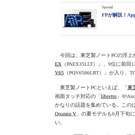
Special
FPが解説！A
今回は、東芝製ノートPCの浮上が
EX
（PAEX35LLT）」、9位に前回
V65
（PQV6586LRT）」が入り
東芝製ノートPCといえば、「
東
画面タッチ対応の「
libretto
」やAn
かなりの話題を集めている。この
Qosmio V
」の夏モデルも6月下旬
い。