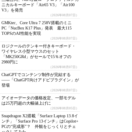
ニカルキーボード「Air65 V3」「Air100
V3」を発売
（2026年08月07日）
GMKtec、Core Ultra 7 258V搭載のミニ
PC「NucBox K17 Plus」発表 最大115
TOPSのAI性能を実現
（2026年08月07日）
ロジクールのテンキー付きキーボード・
ワイヤレス小型マウスのセット
「MK250GRd」がセールで15％オフの
2980円に
（2026年08月07日）
ChatGPTでコンテンツ制作が完結する
――「ChatGPT向けアドビプラグイン」が
登場
（2026年08月07日）
アイオーデータの価格改定、一部モデル
は25万円超の大幅値上げに
（2026年08月05日）
Snapdragon X2搭載「Surface Laptop 13.8イ
ンチ」「Surface Pro 13インチ」はCopilot+
PCの“完成形”？ 外観をじっくりとチェ
ックしてみた