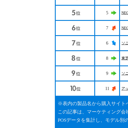
5
NE
7
NE
6
ソ
8
東
9
ソ
11
ア
※表内の製品名から購入サイト
この記事は、マーケティング会社G
POSデータを集計し、モデル別