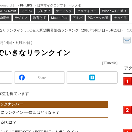
ponsord｜
日本マイクロソフト
レノボ
PHILIPS
ミニPC
プロナビ
ゲーミング
クリエイター
Windows 10終了
AI PC Now!
30周年
デジモノ
教育とIT
Mac・iPad
アキバ
PCパーツの道
チョイ得
いきなりランクイン：PC＆PC周辺機器販売ランキング（2010年6月14日～6月20日）（1/
月14日～6月20日）
週目でいきなりランクイン
[
ITmedia
]
アク
Share
収益を得ています
バックナンバー
上位にランクイン──次回はどうなる？
るPCは？
「LIFEBOOK／ESPRIMO」もランクイン