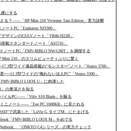
丸裸にする
HP Mini 210 Vivienne Tam Edition」実力診断
トPC「Endeavor NJ3300」
”デザインのCULVノート「VR46-H22B」
i5搭載スタンダードノート「AS5741」
ートPC「FMV-BIBLO NW/G90T」を満喫する
Mini 210」のスリムビューティぶりに驚く
.3型ワイド液晶搭載の“モンスター”ノート「Vostro 3700」
3.3型ワイドの“侮れない法人PC”「Vostro 3300」
V-BIBLO LOOX U」に肉薄した
201」の奥深さを知る
C――「Viliv S10 Blade」を駆る
ノート――「Eee PC 1008KR」に見とれる
D”で武装した「LaVie G タイプM」にたまげる
etbook「FMV-BIBLO LOOX M」をめでる
tbook、「ONKYO C4シリーズ」の実力チェック