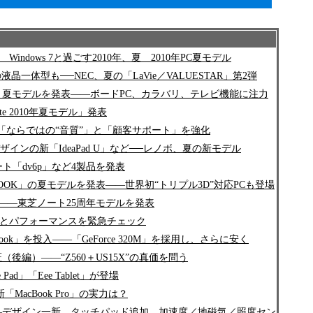
indows 7と過ごす2010年、夏 2010年PC夏モデル
向の液晶一体型も──NEC、夏の「LaVie／VALUESTAR」第2弾
VAIO」夏モデルを発表――ボードPC、カラバリ、テレビ機能に注力
te 2010年夏モデル」発表
「ならではの“音質”」と「顧客サポート」を強化
ンの新「IdeaPad U」など──レノボ、夏の新モデル
ート「dv6p」など4製品を発表
FEBOOK」の夏モデルを発表――世界初“トリプル3D”対応PCも登場
端末など――東芝ノート25周年モデルを発表
ヒンジ”とパフォーマンスを緊急チェック
ook」を投入――「GeForce 320M」を採用し、さらに安く
証（後編）――“Z560＋US15X”の真価を問う
d」「Eee Tablet」が登場
「MacBook Pro」の実力は？
――デザイン一新、タッチパッド追加、加速度／地磁気／照度セン