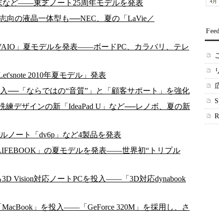
roid端末など――東芝ノート25周年モデルを発表
4月
能AV志向の液晶一体型も──NEC、夏の「LaVie／
Fee
載の「VAIO」夏モデルを発表――ボードPC、カラバリ、テレ
snote 2010年夏モデル」発表
入──「ならではの“音質”」と「顧客サポート」を強化
デザインの新「IdeaPad U」など──レノボ、夏の新
モデルノート「dv6p」など4製品を発表
／LIFEBOOK」の夏モデルを発表――世界初“トリプル
る3D Vision対応ノートPCを投入――「3D対応dynabook
acBook」を投入――「GeForce 320M」を採用し、さ