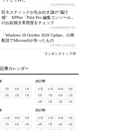
（2026年08月06日）
巨大スティックが生み出す謎の“脳汁
感” XPPen「Pilot Pro 編集コンソール」
のお絵描き実用度をチェック
（2026年08月07日）
「Windows 10 October 2018 Update」の再
配信でMicrosoftが失ったもの
（2018年12月10日）
ランキングトップ30
去記事カレンダー
年
2025年
7月
6月
5月
12月
11月
10月
9月
3月
2月
1月
8月
7月
6月
5月
4月
3月
2月
1月
年
2023年
11月
10月
9月
12月
11月
10月
9月
7月
6月
5月
8月
7月
6月
5月