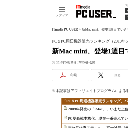
S
メディア
ITmedia PC USER
>
新Mac mini、登場1週目で
PC＆PC周辺機器販売ランキング（2010年6
新Mac mini、登場1
2010年06月25日 17時00分 公開
印刷
見る
※本記事はアフィリエイトプログラムによる
「PC＆PC周辺機器販売ランキング」
2009年発売の「iMac」、いまだ
PC夏商戦本格化、現在一番売れてい
売れ筋は夏モデルへ──富士通新ブランド