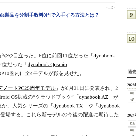
- PR -
pple製品を分割手数料0円で入手する方法とは？
やや目立った。6位に前回11位だった「
dynabook
12位だった「
dynabook Qosmio
過
、TOP10圏内に全4モデルが顔を見せた。
2026
芝ノートPC25周年モデル
」が6月21日に発表され、2
8月
droid OS搭載の“クラウドブック”「
dynabook AZ
」が
4月
ほか、人気シリーズの「
dynabook TX
」や「
dynabook
に登場する。これら新モデルの今後の躍進に期待した
2024
12月
8月