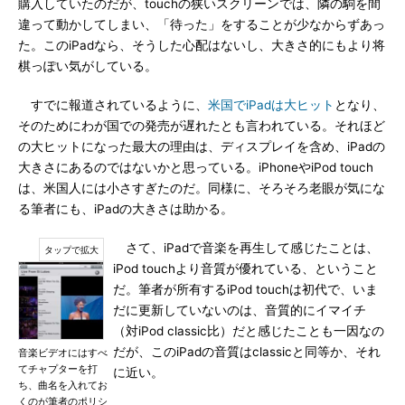
購入していたのだが、touchの狭いスクリーンでは、隣の駒を間
違って動かしてしまい、「待った」をすることが少なからずあっ
た。このiPadなら、そうした心配はないし、大きさ的にもより将
棋っぽい気がしている。
すでに報道されているように、
米国でiPadは大ヒット
となり、
そのためにわが国での発売が遅れたとも言われている。それほど
の大ヒットになった最大の理由は、ディスプレイを含め、iPadの
大きさにあるのではないかと思っている。iPhoneやiPod touch
は、米国人には小さすぎたのだ。同様に、そろそろ老眼が気にな
る筆者にも、iPadの大きさは助かる。
さて、iPadで音楽を再生して感じたことは、
iPod touchより音質が優れている、ということ
だ。筆者が所有するiPod touchは初代で、いま
だに更新していないのは、音質的にイマイチ
（対iPod classic比）だと感じたことも一因なの
だが、このiPadの音質はclassicと同等か、それ
音楽ビデオにはすべ
てチャプターを打
に近い。
ち、曲名を入れてお
くのが筆者のポリシ