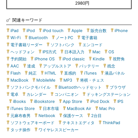
2980円
関連キーワード
iPad
|
iPod
|
iPod touch
|
Apple
|
販売台数
|
iPhone
|
Wi-Fi
|
Bluetooth
|
ノートPC
|
電子書籍
|
電子書籍リーダー
|
ソフトバンク
|
エンコード
|
ヘッドフォン
|
IPS方式
|
日本語入力
|
Mac
|
OS
|
予約開始
|
iPhone OS
|
iPod classic
|
Kindle
|
視野角
|
AAC
|
達成
|
アップルストア
|
バッテリー
|
残念
|
Flash
|
純正
|
HTML
|
直感的
|
iTunes
|
液晶パネル
|
MacBook
|
MobileMe
|
MP3
|
将棋・チェス
|
ソフトバンクモバイル
|
Bluetoothヘッドセット
|
ブラウザ
|
電卓
|
カレンダー
|
コンパニオン
|
ドッキングステーション
|
iBooks
|
iBookstore
|
App Store
|
iPod Dock
|
IPS
|
iTunes Store
|
日本市場
|
MacBook Air
|
Mac Pro
|
元麻布春男
|
Netbook
|
保護ケース
|
2台目
|
ソフトウェアキーボード
|
テキストエディタ
|
ThinkPad
|
タッチ操作
|
ワイヤレススピーカー