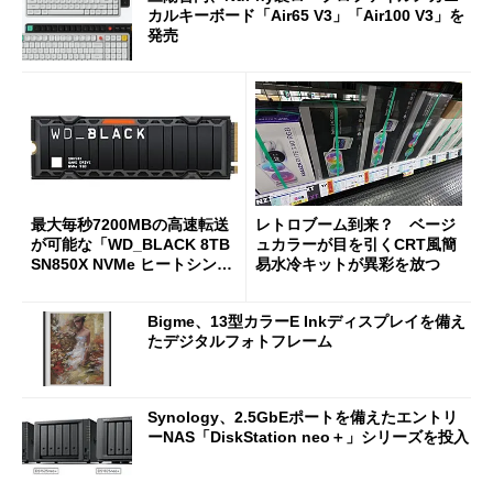
カルキーボード「Air65 V3」「Air100 V3」を
発売
最大毎秒7200MBの高速転送
レトロブーム到来？ ベージ
が可能な「WD_BLACK 8TB
ュカラーが目を引くCRT風簡
SN850X NVMe ヒートシンク
易水冷キットが異彩を放つ
付き」が18％オフの17万508
7円に
Bigme、13型カラーE Inkディスプレイを備え
たデジタルフォトフレーム
Synology、2.5GbEポートを備えたエントリ
ーNAS「DiskStation neo＋」シリーズを投入