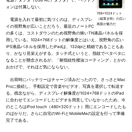
電源アダプタ（USB ACアダプタ）で、ヘッドフ
ォンは付属しない。
768×1024ドット
（縦置き時）の広い
電源を入れて最初に気づくのは、ディスプレ
画面が魅力だ
イの視野角が広いことだろう。最近のノートPC
の多くは、コストダウンのため視野角の狭いTN液晶パネルを採
用している。1024×768ドットの解像度とはいえ、視野角の広い
IPS液晶パネルを採用したiPadは、132dpiと精細であることもあ
り、かなり見栄えがする。タッチ式というと、指紋でベタベタに
なることが懸念されるが、「耐指紋性撥油コーティング」とかの
おかげで、それほど気にならない。
出荷時にバッテリーはチャージ済みだったので、さっさとMac
Proに接続し、手動設定で音楽やビデオ、写真を選択して転送す
る。残念ながら、ディスプレイ解像度が1024×768ドットのiPad
に合わせてエンコードしたビデオを用意していなかったため、今
のところはiPod touch（480×320ドット）用にエンコードしたも
のばかりだ。さらに自宅のWi-FiとMobileMeの設定を行って準備
完了である。