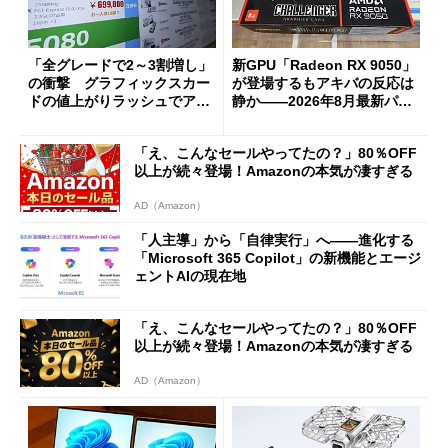
「全グレードで2～3割増し」
新GPU「Radeon RX 9050」
の衝撃 グラフィックスカー
が登場するもアキバの反応は
ドの値上がりラッシュでアキ
静か――2026年8月最新パー
バの購入制限が深刻化
ツ事情
「え、こんなセールやってたの？」80％OFF
以上が続々登場！Amazonの本気が凄すぎる
AD（Amazon）
「人主導」から「自律実行」へ――進化する
「Microsoft 365 Copilot」の新機能とエージ
ェントAIの現在地
「え、こんなセールやってたの？」80％OFF
以上が続々登場！Amazonの本気が凄すぎる
AD（Amazon）