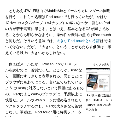
とりあえずWi-Fi経由でMobileMeとメールやカレンダーの同期
を行う。これらの処理はiPod touchでも行っていたが、やはり
1GHzのカスタムチップ（A4チップ）の威力なのか、新しいiPad
の方が若干高速に感じる。とはいえ、基本となるOSが同じであ
ることからも明らかなように、操作性や機能の点ではiPod touch
と同じだ。そういう意味では、
大きなiPod touchという評
は間違
いではない。だが、「大きい」ということがもたらす価値は、考
えている以上に大きいかもしれない。
例えばメールだが、iPod touchでHTMLメー
ルを読むのは一苦労だった。ところが、iPadな
ら一画面にすっきりと表示される。同じことは
ブラウザにもあてはまる。言い立てられている
ようにFlashに対応しないという問題はあるもの
の、iPadによるWebのブラウズは、予想以上に
iPad購入者に送信さ
快適だ。メールやWebページに埋め込まれたリ
れるHTMLメール。i
Padならきれいに表
ンクをタッチするのも、iPadの大きさなら苦労
示される
しない。筆者は、iPod touch用に将棋ソフトを