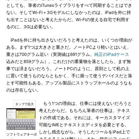
としても、筆者のiTunesライブラリをすべて同期することはでき
ない。そしてWi-Fi＋3Gモデルにしなかったのは、iPadを外に持
ち出すことはないと考えたからだ。Wi-Fiの使える自宅で利用す
るのに、3Gは必要ない。
iPadを外に持ち出さないだろうと考えたのは、いくつか理由が
ある。まず1つは大きさと重さだ。ノートPCより軽いとはいえ、
重さは700グラム近い（実測値は691グラム、
純正のiPadケース
込みだと859グラム）。これだけの重量物を落としたら、まず無
事では済まないだろう。ノートPCのように、原則として机の上
に置いて使うものならともかく、手に握って使うデバイスだと落
とす可能性もある。アップル製品にストラップホールのようなも
のは存在しない。
もう1つの理由は、仕事には使えないだろうと
考えたからだ。もちろん筆者の仕事は、テキス
トの作成である。それには、キーカスタマイズ
可能なIMEとテキストエディタを必要とする。
しかし残念ながら、そうしたツールをiPad上で
ソフトウェアキーボ