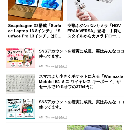
Snapdragon X2搭載「Surfa
空飛ぶジンバルカメラ「HOV
ce Laptop 13.8インチ」「S
ERAir VERSA」登場 手持ち
urface Pro 13インチ」はCop
スタイルからカメラドローン
ilot+ PCの“完成形”？ 外観
に合体変形
をじっくりとチェックしてみ
SNSアカウントを着実に成長。実はみんなココ
た
使ってます。
AD（Dreaw合同会社）
スマホより小さくポケットに入る「Winmaxle
Mobdel B1 ミニ ワイヤレス キーボード」が
セールで10％オフの3794円に
SNSアカウントを着実に成長。実はみんなココ
使ってます。
AD（Dreaw合同会社）