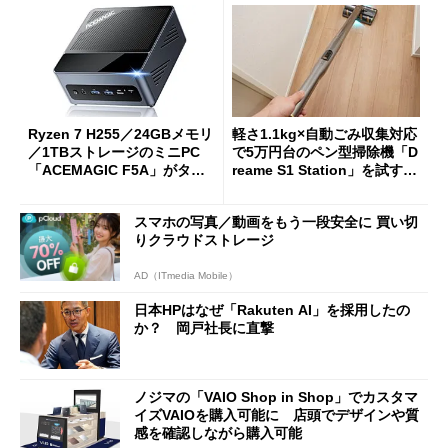
Ryzen 7 H255／24GBメモリ
軽さ1.1kg×自動ごみ収集対応
／1TBストレージのミニPC
で5万円台のペン型掃除機「D
「ACEMAGIC F5A」がタイ
reame S1 Station」を試す
ムセールで41％オフの10万69
見えた長所と短所
98円に
スマホの写真／動画をもう一段安全に 買い切
りクラウドストレージ
AD（ITmedia Mobile）
日本HPはなぜ「Rakuten AI」を採用したの
か？ 岡戸社長に直撃
ノジマの「VAIO Shop in Shop」でカスタマ
イズVAIOを購入可能に 店頭でデザインや質
感を確認しながら購入可能