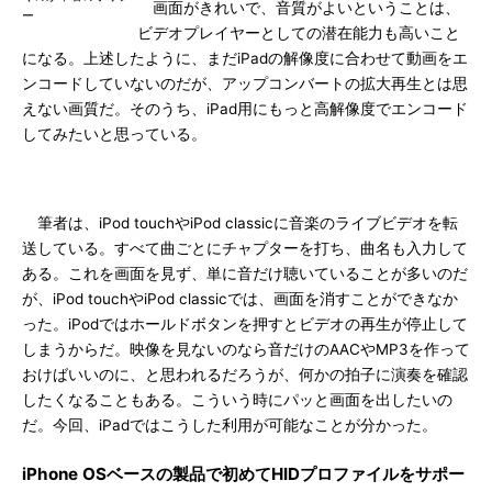
画面がきれいで、音質がよいということは、
ー
ビデオプレイヤーとしての潜在能力も高いこと
になる。上述したように、まだiPadの解像度に合わせて動画をエ
ンコードしていないのだが、アップコンバートの拡大再生とは思
えない画質だ。そのうち、iPad用にもっと高解像度でエンコード
してみたいと思っている。
筆者は、iPod touchやiPod classicに音楽のライブビデオを転
送している。すべて曲ごとにチャプターを打ち、曲名も入力して
ある。これを画面を見ず、単に音だけ聴いていることが多いのだ
が、iPod touchやiPod classicでは、画面を消すことができなか
った。iPodではホールドボタンを押すとビデオの再生が停止して
しまうからだ。映像を見ないのなら音だけのAACやMP3を作って
おけばいいのに、と思われるだろうが、何かの拍子に演奏を確認
したくなることもある。こういう時にパッと画面を出したいの
だ。今回、iPadではこうした利用が可能なことが分かった。
iPhone OSベースの製品で初めてHIDプロファイルをサポー