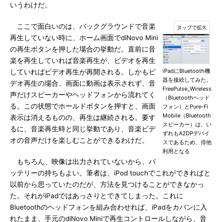
いうわけだ。
ここで面白いのは、バックグラウンドで音楽
再生していない時に、ホーム画面でdiNovo Mini
の再生ボタンを押した場合の挙動だ。直前に音
楽を再生していれば音楽再生が、ビデオを再生
iPadにBluetooth機
していればビデオ再生が再開される。しかもビ
器を接続してみた。
デオ再生の場合、画面に動画は表示されず、音
FreePulse_Wireless
声だけスピーカーやヘッドフォンから流れてく
（Bluetoothヘッド
る。この状態でホールドボタンを押すと、画面
フォン）とPure-Fi
Mobile（Bluetooth
表示は消えるものの、再生は継続される。要す
スピーカー）は、い
るに、音楽再生時と同じ挙動であり、音楽ビデ
ずれもA2DPデバイ
オの音声だけを楽しむことができるわけだ。
スであるため、排他
利用となる
もちろん、映像は出力されていないから、バ
ッテリーの持ちもよい。筆者は、iPod touchでこれができればと
以前から思っていたのだが、方法を見つけることができなかっ
た。それがiPadではあっさりとできてしまった。これに
Bluetoothのヘッドフォンを組み合わせれば、iPadをカバンに入
れたまま、手元のdiNovo Miniで再生コントロールしながら、音