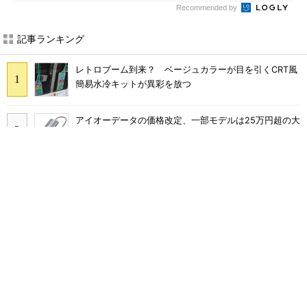
Recommended by
記事ランキング
レトロブーム到来？ ベージュカラーが目を引くCRT風
簡易水冷キットが異彩を放つ
アイオーデータの価格改定、一部モデルは25万円超の大
幅値上げに
三陽合同、NuPhy製ロープロファイルメカニカルキーボ
ード「Air65 V3」「Air100 V3」を発売
GMKtec、Core Ultra 7 258V搭載のミニPC「NucBox
K17 Plus」発表 最大115 TOPSのAI性能を実現
ロジクールのテンキー付きキーボード・ワイヤレス小型
マウスのセット「MK250GRd」がセールで15％オフの
2980円に