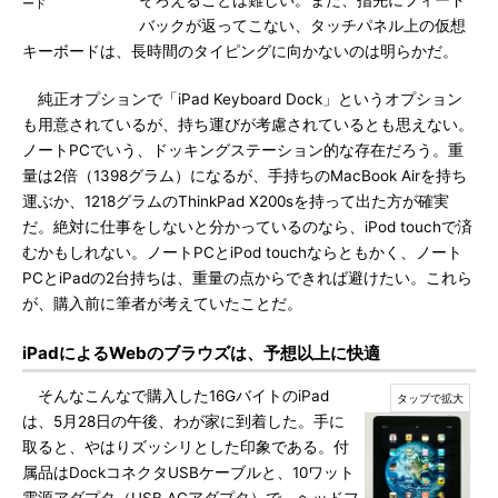
そろえることは難しい。また、指先にフィード
ード
バックが返ってこない、タッチパネル上の仮想
キーボードは、長時間のタイピングに向かないのは明らかだ。
純正オプションで「iPad Keyboard Dock」というオプション
も用意されているが、持ち運びが考慮されているとも思えない。
ノートPCでいう、ドッキングステーション的な存在だろう。重
量は2倍（1398グラム）になるが、手持ちのMacBook Airを持ち
運ぶか、1218グラムのThinkPad X200sを持って出た方が確実
だ。絶対に仕事をしないと分かっているのなら、iPod touchで済
むかもしれない。ノートPCとiPod touchならともかく、ノート
PCとiPadの2台持ちは、重量の点からできれば避けたい。これら
が、購入前に筆者が考えていたことだ。
iPadによるWebのブラウズは、予想以上に快適
そんなこんなで購入した16GバイトのiPad
は、5月28日の午後、わが家に到着した。手に
取ると、やはりズッシリとした印象である。付
属品はDockコネクタUSBケーブルと、10ワット