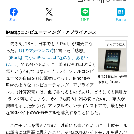
Share
Post
LINE
Hatena
iPadはコンピューティング・アプライアンス
去る5月28日、日本でも「iPad」が発売にな
った。
1月のアナウンス時
に書いた「感想」
（
iPadは“でかいiPod touch”なのか、あるい
は……
）でも分かるように、筆者はそれほど乗り
気というわけではなかった。パーソナルコンピ
5月28日に国内発売
ュータの自由を好む筆者にとって、iPhoneや
された「iPad」
iPadのようなコンピューティング・アプライア
ンス（計算家電）は、似て非なるものであり、どうしても興味が
1ランク落ちてしまう。それでも購入に踏み切ったのは、家人が
興味を示したからだ。アップルのオンラインストアで、最も安価
な16GバイトのWi-Fiモデルを購入することにした。
このモデルを選んだのは、以前にも書いたように、上位モデル
は筆者には割高に思えたこと。それに64Gバイトモデルを選んだ