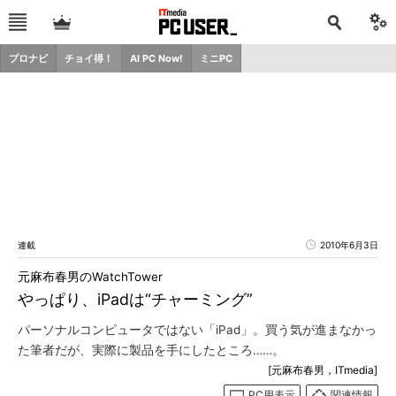
プロナビ
チョイ得！
AI PC Now!
ミニPC
連載
2010年6月3日
元麻布春男のWatchTower
やっぱり、iPadは“チャーミング”
パーソナルコンピュータではない「iPad」。買う気が進まなかっ
た筆者だが、実際に製品を手にしたところ……。
[元麻布春男，ITmedia]
PC用表示
関連情報