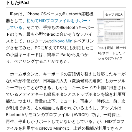
トしたiPad
iPadは、iPhone OSベースのBluetooth搭載機
器として、
初めてHIDプロファイルをサポート
している
。そこで、手持ちのBluetoothキーボー
ドのうち、最も小型でiPadに合いそうなデバイ
スとして、ロジクールの
diNovo Mini
をペアリン
グさせてみた。PCに加えてPS3にも対応したこ
iPadは現状、唯一HI
DをサポートしたiP
の小型キーボードは、簡単にiPadから見つか
hone OSデバイス
り、ペアリングすることができた。
ホームボタンと、キーボードの言語切り替えに対応したキーが
ないのが不便だが、日本語の入力（変換候補の選択）もカーソル
キーで行うことができる。しかも、キーボードの上部に用意され
ているメディアキーも録音ボタンとストップボタンを除き利用可
能だ。つまり、音量の上下、ミュート、再生／一時停止、前、次
が利用できる。右の画面にも書かれているように、アップルは
Bluetoothリモコンのプロファイル（AVRCP）では、一時停止、
再生、停止しかサポートしていないとしている。が、HIDプロフ
ァイルを利用するdiNovo Miniでは、上述の機能が利用できると