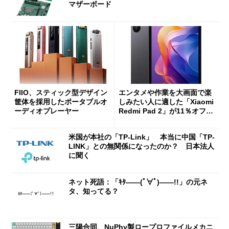
マザーボード
FIIO、スティック型デザイン
エンタメや作業を大画面で楽
筐体を採用したポータブルオ
しみたい人に適した「Xiaomi
ーディオプレーヤー
Redmi Pad 2」が11％オフの
2万4980円に
米国が本社の「TP-Link」 本当に中国「TP-
LINK」との無関係になったのか？ 日本法人
に聞く
ネット死語：「ｷﾀ――(ﾟ∀ﾟ)――!!」の元ネ
タ、知ってる？
三陽合同、NuPhy製ロープロファイルメカニ