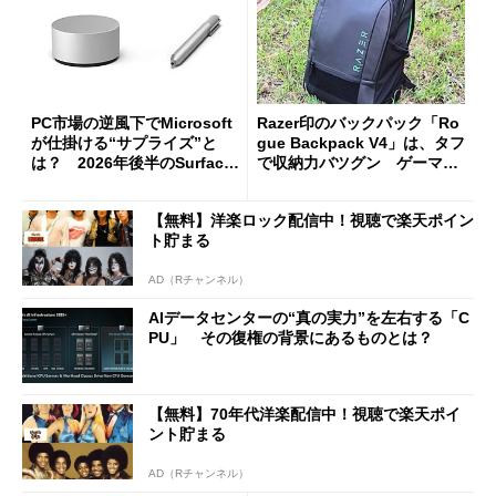
PC市場の逆風下でMicrosoft
Razer印のバックパック「Ro
が仕掛ける“サプライズ”と
gue Backpack V4」は、タフ
は？ 2026年後半のSurface
で収納力バツグン ゲーマー
新製品を予想する
じゃなくても欲しくなる
【無料】洋楽ロック配信中！視聴で楽天ポイン
ト貯まる
AD（Rチャンネル）
AIデータセンターの“真の実力”を左右する「C
PU」 その復権の背景にあるものとは？
【無料】70年代洋楽配信中！視聴で楽天ポイ
ント貯まる
AD（Rチャンネル）