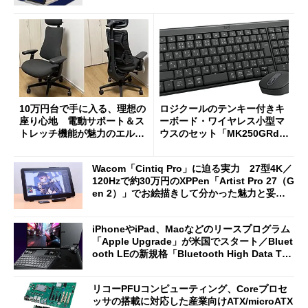
10万円台で手に入る、理想の
ロジクールのテンキー付きキ
座り心地 電動サポート＆ス
ーボード・ワイヤレス小型マ
トレッチ機能が魅力のエルゴ
ウスのセット「MK250GRd」
ノミクスチェア「LiberNovo
がセールで15％オフの2980円
Omni Gen」を試す
に
Wacom「Cintiq Pro」に迫る実力 27型4K／
120Hzで約30万円のXPPen「Artist Pro 27（G
en 2）」でお絵描きして分かった魅力と妥協
点
iPhoneやiPad、Macなどのリースプログラム
「Apple Upgrade」が米国でスタート／Bluet
ooth LEの新規格「Bluetooth High Data Thr
oughput」が明...
リコーPFUコンピューティング、Coreプロセ
ッサの搭載に対応した産業向けATX/microATX