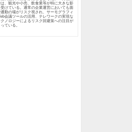
では、観光や小売、飲食業等が特に大きな影
を受けている。通常の企業運営においても面
や通勤の場がリスク視され、サーモグラフィ
Web会議ツールの活用、テレワークの実現な
テクノロジーによるリスク回避策への注目が
まっている。