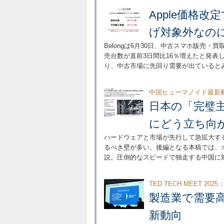
Apple価格改
げ対象外なの
Belongは6月30日、中古スマホ販売・
売台数が直前3日間比16％増えたと発表し
り、中古市場に先回り需要が出ていると
中国ヒューマノイド最新
日本の「完璧
にどう立ち向
ハードウェアと市場が先行して急拡大す
るべき壁が多い。後編となる本稿では、
説。圧倒的なスピードで独走する中国に
TED TECH MEET 2025
製造業で需要高
新動向