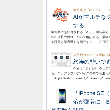
製造業は「AI×プラット
AIがマルチ
する
製造業でも注目される「AI」。製造業向け
のAI搭載の流れについて解説する。最
る課題と業界動向を紹介する。
（2025/2
福田昭のデバイス通信（48
怒涛の勢いで
今回は「2.2.1.4 
る。ウェアラブルデバイスの中でも進化が
「Apple Watch Series 7／Series 
「iPhone S
落が顕著に Ba