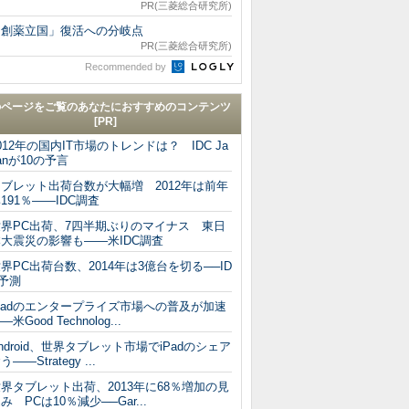
PR(三菱総合研究所)
「創薬立国」復活への分岐点
PR(三菱総合研究所)
Recommended by
のページをご覧のあなたにおすすめのコンテンツ
[PR]
012年の国内IT市場のトレンドは？ IDC Ja
anが10の予言
ブレット出荷台数が大幅増 2012年は前年
191％――IDC調査
世界PC出荷、7四半期ぶりのマイナス 東日
大震災の影響も――米IDC調査
界PC出荷台数、2014年は3億台を切る──ID
予測
Padのエンタープライズ市場への普及が加速
―米Good Technolog...
ndroid、世界タブレット市場でiPadのシェア
う――Strategy ...
界タブレット出荷、2013年に68％増加の見
み PCは10％減少──Gar...