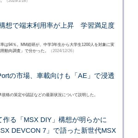
か。
（2025/1/16）
ル構想で端末利用率が上昇 学習満足度
率は94％。MM総研が、中学3年生から大学生1200人を対象に実
利用動向調査」で分かった。
（2024/12/26）
ayPortの市場、車載向けも「AE」で浸透
とする標準規格の策定や認証などの最新状況について説明した。
作る「MSX DIY」構想が明らかに
X DEVCON 7」で語った新世代MSX