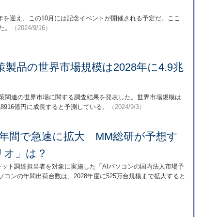
0周年を迎え、この10月には記念イベントが開催される予定だ。ここ
た。
（2024/9/16）
策製品の世界市場規模は2028年に4.9兆
対策関連の世界市場に関する調査結果を発表した。世界市場規模は
は4兆8916億円に成長すると予測している。
（2024/9/3）
5年間で急速に拡大 MM総研が予想す
リオ」は？
レット調達担当者を対象に実施した「AIパソコンの国内法人市場予
パソコンの年間出荷台数は、2028年度に525万台規模まで拡大すると