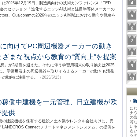
は2025年12月19日、製造業向けの技術カンファレンス「TED
ジAI関連のセッション「進化するエッジAI技術と注目半導体メーカーの
ductors、Qualcommの2026年のエッジAI領域における動向や戦略を
GA」に向けてPC周辺機器メーカーの動き
ざまな視点から教育の“質向上”を提案
構想」が2期目を迎えた。それに伴う学習用端末の取り換えは2025
けに、学習用端末の周辺機器を取りそろえるメーカーの動きも活発
ーの動向に注目する。
（2025/6/13）
の稼働中建機を一元管理、日立建機が欧
に
で提供
ナ
の
模の建設機械を保有する建設／土木業やレンタル会社向けに、異
薄
い
NDCROS Connectフリートマネジメントシステム」の提供を
次
ツ