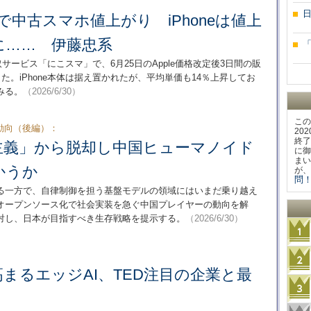
定で中古スマホ値上がり iPhoneは値上
に…… 伊藤忠系
買取サービス「にこスマ」で、6月25日のApple価格改定後3日間の販
た。iPhone本体は据え置かれたが、平均単価も14％上昇してお
みる。
（2026/6/30）
この
動向（後編）：
20
終了
主義」から脱却し中国ヒューマノイド
に御
まい
かうか
が、
問！
る一方で、自律制御を担う基盤モデルの領域にはいまだ乗り越え
オープンソース化で社会実装を急ぐ中国プレイヤーの動向を解
対し、日本が目指すべき生存戦略を提示する。
（2026/6/30）
：
まるエッジAI、TED注目の企業と最