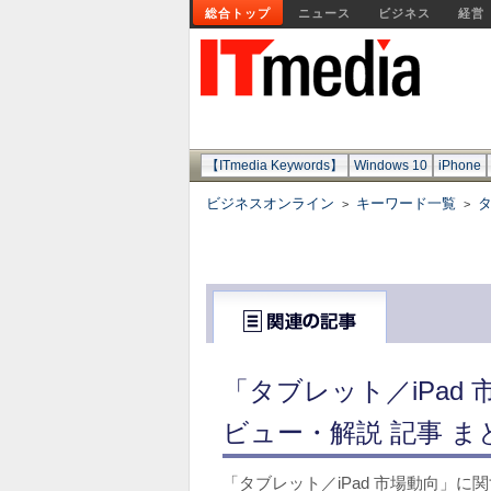
総合トップ
ニュース
ビジネス
経営
【ITmedia Keywords】
Windows 10
iPhone
ビジネスオンライン
キーワード一覧
>
>
「タブレット／iPad
ビュー・解説 記事 ま
「タブレット／iPad 市場動向」