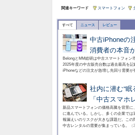
関連キーワード
スマートフォン
すべて
ニュース
レビュー
中古iPhone
消費者の本音か
BelongとMM総研は中古スマートフ
2025年度の中古販売台数は過去最高を記
iPhoneなどの注文が急増し先回り需要
社内に潜む“眠
「中古スマホ
新品スマートフォンの価格高騰を背景に
に進んでいる。しかし、多くの企業では
報漏えいのリスクが大きな課題だ。この
中古レンタルの需要が集まっている。
（2