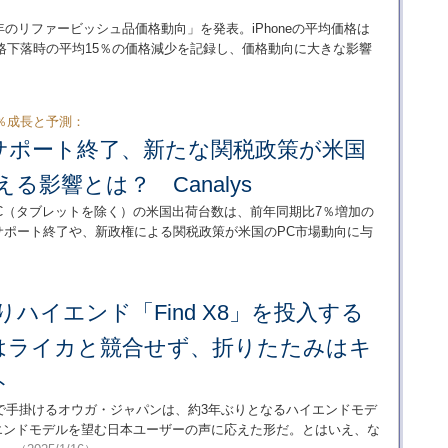
「2024年のリファービッシュ品価格動向」を発表。iPhoneの平均価格は
最大価格下落時の平均15％の価格減少を記録し、価格動向に大きな影響
2％成長と予測：
10のサポート終了、新たな関税政策が米国
る影響とは？ Canalys
期のPC（タブレットを除く）の米国出荷台数は、前年同期比7％増加の
dowsのサポート終了や、新政権による関税政策が米国のPC市場動向に与
りハイエンド「Find X8」を投入する
はライカと競合せず、折りたたみはキ
ト
で手掛けるオウガ・ジャパンは、約3年ぶりとなるハイエンドモデ
。ハイエンドモデルを望む日本ユーザーの声に応えた形だ。とはいえ、な