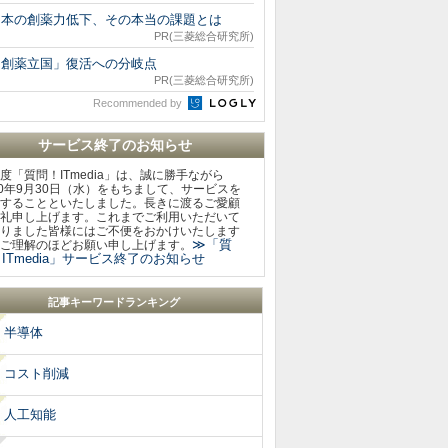
日本の創薬力低下、その本当の課題とは
PR(三菱総合研究所)
「創薬立国」復活への分岐点
PR(三菱総合研究所)
Recommended by
サービス終了のお知らせ
度「質問！ITmedia」は、誠に勝手ながら
20年9月30日（水）をもちまして、サービスを
することといたしました。長きに渡るご愛顧
礼申し上げます。これまでご利用いただいて
りました皆様にはご不便をおかけいたします
≫「質
ご理解のほどお願い申し上げます。
ITmedia」サービス終了のお知らせ
記事キーワードランキング
半導体
コスト削減
人工知能