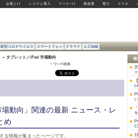
企業とIT
システム導入
マーケ×IT
製造業
電力
スマホ
新型コロナウイルス
スマートフォン
クラウド
人工知能
タ
タブレット／iPad 市場動向
>
推
2
【
L
P
い
「
 市場動向」関連の最新 ニュース・レ
を
とめ
P
C
に関する情報が集まったページです。