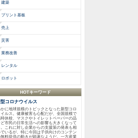
建築
プリント基板
売上
災害
業務改善
レンタル
ロボット
HOTキーワード
新型コロナウイルス
わかに地球規模のトピックとなった新型コロ
ウイルス。健康被害も心配だが、全国規模で
臨時休校、マスクやトイレットペーパーの品
など市民の日常生活への影響も大きくなって
る。これに対し企業からの支援策の発表も相
いでいるが、特に今回は子供向けのコンテン
の無料提供の動きが顕著なようだ。一方産業