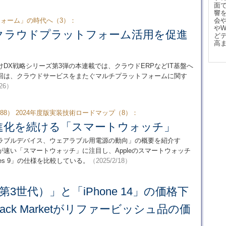
面
響
フォーム」の時代へ（3）：
会
や
なクラウドプラットフォーム活用を促進
ど
高
DX戦略シリーズ第3弾の本連載では、クラウドERPなどIT基盤へ
終回は、クラウドサービスをまたぐマルチプラットフォームに関す
/26）
8） 2024年度版実装技術ロードマップ（8）：
進化を続ける「スマートウォッチ」
ウェアラブルデバイス、ウェアラブル用電源の動向」の概要を紹介す
速い「スマートウォッチ」に注目し、Appleのスマートウォッチ
8／Series 9」の仕様を比較している。
（2025/2/18）
E（第3世代）」と「iPhone 14」の価格下
ck Marketがリファービッシュ品の価