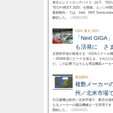
東京エレクトロンデバイス（以下、TED）
TECH MEET 2025」を開催。エッ
最新動向」では、Intel、NXP Semicon
解説した。
（2026/1/20）
EDIX 東京 2025：
「Next GI
も活発に さま
文部科学省が推進する「GIGAスクール
～2026年度にピークを迎える。それだ
だ。この記事ではそんな周辺機器メーカ
製品動向：
複数メーカー
州／北米市場
日立建機は欧州／北米市場で、数百台規
なるメーカーの建設機械を一元管理でき「LA
開始した。
（2025/4/15）