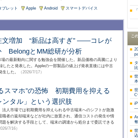
タブレット
Apple
Android
スマートデバイス
こ
の注文増加 “新品は高すぎ” ――コレが
2
 BelongとMM総研が分析
p
ォン市場の最新動向に関する勉強会を開催した。新品価格の高騰により
タ
録したと発表した。Appleの一部製品の値上げ発表直後には中古
比
が発生した。
（2026/7/17）
本
るスマホ”の恐怖 初期費用を抑える
世
C
レンタル」という選択肢
i
―
、法人市場では初期費用を抑えられる中古端末へのシフトが急激
退職者の返却端末などが社内に放置され、通信コストの発生や情
A
奪
問題を解決する手段として、端末の調達から処分まで委託できる
026/7/16）
世
込