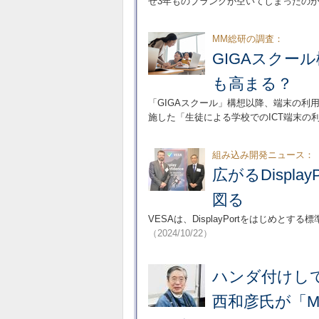
ぜ3年ものブランクが空いてしまったの
MM総研の調査：
GIGAスクー
も高まる？
「GIGAスクール」構想以降、端末の利用
施した「生徒による学校でのICT端末の
組み込み開発ニュース：
広がるDispl
図る
VESAは、DisplayPortをはじめ
（2024/10/22）
ハンダ付けして
西和彦氏が「MS