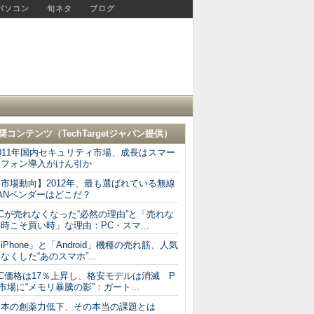
パソコン
旬ネタ
ブログ
奨コンテンツ（
TechTargetジャパン
提供）
011年国内セキュリティ市場、成長はスマー
トフォン導入がけん引か
市場動向】2012年、最も選ばれている無線
ANベンダーはどこだ？
Cが売れなくなった“必然の理由”と「売れな
時こそ買い時」な理由：PC・スマ...
iPhone」と「Android」機種の売れ筋、人気
なくした“あのスマホ”...
C価格は17％上昇し、格安モデルは消滅 P
市場に“メモリ暴騰の影”：ガート...
日本の創薬力低下、その本当の課題とは