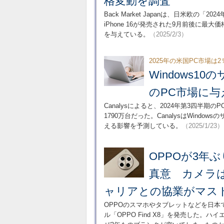
格変動を調査
Back Market Japanは、日米欧の
iPhone 16が発売された9月前後に
を与えている。
（2025/2/3）
2025年の米国PC市場は
Windows
のPC市場に与え
Canalysによると、2024年第3四半
1790万台だった。CanalysはWin
える影響を予測している。
（2025/1/23）
OPPOが3年ぶ
真意 カメラ
ャリアとの協業がマス
OPPOのスマホやタブレットなどを日本
ル「OPPO Find X8」を発売した