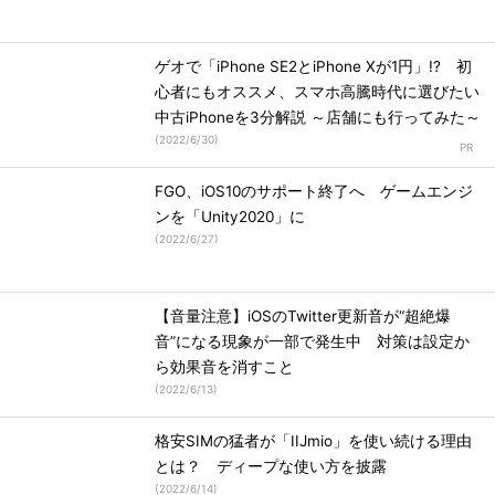
ゲオで「iPhone SE2とiPhone Xが1円」!? 初
心者にもオススメ、スマホ高騰時代に選びたい
中古iPhoneを3分解説 ～店舗にも行ってみた～
(
2022/6/30
)
FGO、iOS10のサポート終了へ ゲームエンジ
ンを「Unity2020」に
(
2022/6/27
)
【音量注意】iOSのTwitter更新音が“超絶爆
音”になる現象が一部で発生中 対策は設定か
ら効果音を消すこと
(
2022/6/13
)
格安SIMの猛者が「IIJmio」を使い続ける理由
とは？ ディープな使い方を披露
(
2022/6/14
)