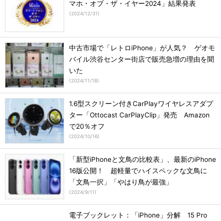
マホ・オブ・ザ・イヤー2024」結果発表
(
2024/12/31
)
中古市場で「レトロiPhone」が人気？ ゲオモ
バイル渋谷センター街店で販売急増の理由を聞
いた
(
2024/11/18
)
1.6型スクリーン付きCarPlayワイヤレスアダプ
ター「Ottocast CarPlayClip」発売 Amazon
で20％オフ
(
2024/10/16
)
「新型iPhoneと文鳥の比較表」、最新のiPhone
16版公開！ 超軽量でハイスペックな文鳥に
「文鳥一択」「やはり鳥が最強」
(
2024/9/11
)
電子ブックレット：「iPhone」分解 15 Pro