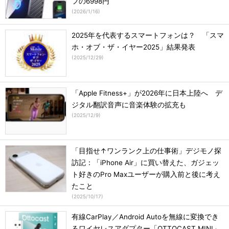
フの6998円
(
2026/1/16
)
2025年を代表するスマートフォンは？ 「スマ
ホ・オブ・ザ・イヤー2025」結果発表
(
2025/12/29
)
「Apple Fitness+」が2026年に日本上陸へ デ
ジタル翻訳音声に音楽体験の拡充も
(
2025/12/9
)
「目指せ↑ワンランク上の仕事術」デジモノ探
訪記：「iPhone Air」に買い替えた、ガジェッ
ト好きのPro Maxユーザーが購入前と後に考え
たこと
(
2025/10/17
)
有線CarPlay／Android Autoを無線に変換でき
るワイヤレスアダプター「OTTOCAST MINI」