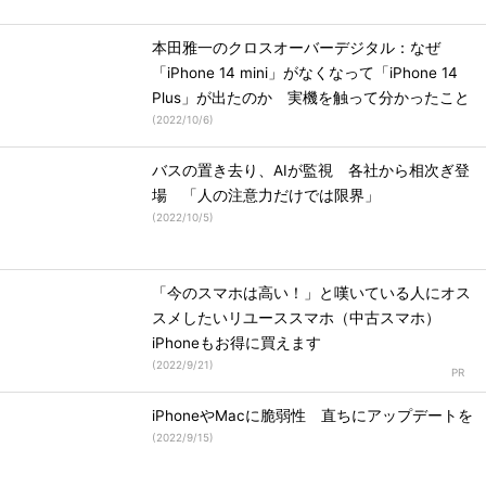
本田雅一のクロスオーバーデジタル：なぜ
「iPhone 14 mini」がなくなって「iPhone 14
Plus」が出たのか 実機を触って分かったこと
(
2022/10/6
)
バスの置き去り、AIが監視 各社から相次ぎ登
場 「人の注意力だけでは限界」
(
2022/10/5
)
「今のスマホは高い！」と嘆いている人にオス
スメしたいリユーススマホ（中古スマホ）
iPhoneもお得に買えます
(
2022/9/21
)
iPhoneやMacに脆弱性 直ちにアップデートを
(
2022/9/15
)