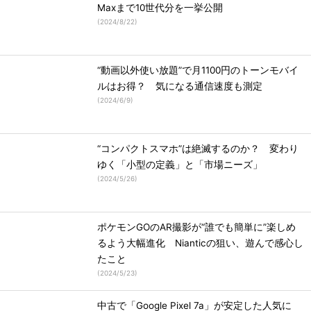
Maxまで10世代分を一挙公開
(
2024/8/22
)
“動画以外使い放題”で月1100円のトーンモバイ
ルはお得？ 気になる通信速度も測定
(
2024/6/9
)
“コンパクトスマホ”は絶滅するのか？ 変わり
ゆく「小型の定義」と「市場ニーズ」
(
2024/5/26
)
ポケモンGOのAR撮影が“誰でも簡単に”楽しめ
るよう大幅進化 Nianticの狙い、遊んで感心し
たこと
(
2024/5/23
)
中古で「Google Pixel 7a」が安定した人気に