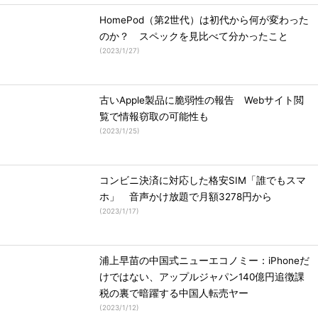
HomePod（第2世代）は初代から何が変わった
のか？ スペックを見比べて分かったこと
(
2023/1/27
)
古いApple製品に脆弱性の報告 Webサイト閲
覧で情報窃取の可能性も
(
2023/1/25
)
コンビニ決済に対応した格安SIM「誰でもスマ
ホ」 音声かけ放題で月額3278円から
(
2023/1/17
)
浦上早苗の中国式ニューエコノミー：iPhoneだ
けではない、アップルジャパン140億円追徴課
税の裏で暗躍する中国人転売ヤー
(
2023/1/12
)