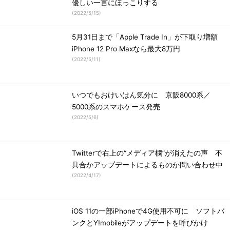
優しい一言にほっこりする
(
2022/5/15
)
5月31日まで「Apple Trade In」が下取り増額
iPhone 12 Pro Maxなら最大8万円
(
2022/5/11
)
いつでもおけいはん気分に 京阪8000系／
5000系のスマホケース発売
(
2022/5/6
)
Twitterで右上の“メディア欄”が消えたの声 不
具合かアップデートによるものか問い合わせ中
(
2022/4/17
)
iOS 11の一部iPhoneで4G使用不可に ソフトバ
ンクとY!mobileがアップデートを呼びかけ