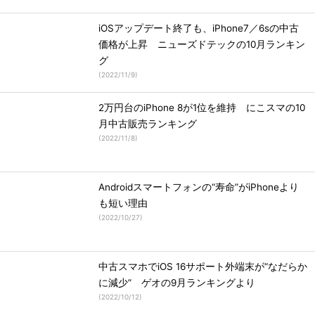
iOSアップデート終了も、iPhone7／6sの中古
価格が上昇 ニューズドテックの10月ランキン
グ
(
2022/11/9
)
2万円台のiPhone 8が1位を維持 にこスマの10
月中古販売ランキング
(
2022/11/8
)
Androidスマートフォンの“寿命”がiPhoneより
も短い理由
(
2022/10/27
)
中古スマホでiOS 16サポート外端末が“なだらか
に減少” ゲオの9月ランキングより
(
2022/10/12
)