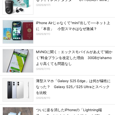
(
2025/9/17
)
iPhone Airじゃなくて“mini”出して──ネット上
に「本音」 小型スマホはなぜ激減？
(
2025/9/11
)
MVNOに聞く：エックスモバイルがあえて“細か
く”料金プランを改定した理由 30GBがahamo
より高くても問題なし
(
2025/7/11
)
薄型スマホ「Galaxy S25 Edge」は何が犠牲に
なった？ Galaxy S25／S25 Ultraとスペック
を比較
(
2025/6/11
)
ついに姿を消したiPhoneの「Lightning端