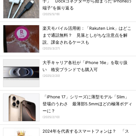
子」 Dockコネクターから始まった“iPhoneの
端子”を振り返る
(
2025/5/19
)
楽天モバイル活用術：「Rakuten Link」はどこ
まで通話無料？ 見落としがちな注意点を解
説、課金されるケースも
(
2025/3/27
)
大手キャリア各社が「iPhone 16e」を取り扱
い 格安ブランドでも購入可
(
2025/2/20
)
「iPhone 17」シリーズに薄型モデル「Slim」
登場のうわさ 最薄部5.5mmほどの極薄ボディ
ーに？
(
2025/2/10
)
2024年を代表するスマートフォンは？ 「ス