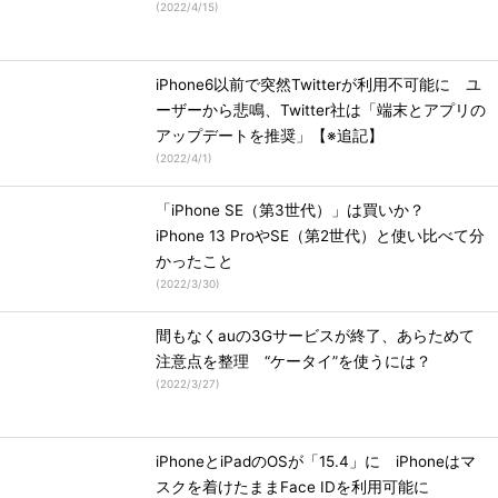
(
2022/4/15
)
iPhone6以前で突然Twitterが利用不可能に ユ
ーザーから悲鳴、Twitter社は「端末とアプリの
アップデートを推奨」【※追記】
(
2022/4/1
)
「iPhone SE（第3世代）」は買いか？
iPhone 13 ProやSE（第2世代）と使い比べて分
かったこと
(
2022/3/30
)
間もなくauの3Gサービスが終了、あらためて
注意点を整理 “ケータイ”を使うには？
(
2022/3/27
)
iPhoneとiPadのOSが「15.4」に iPhoneはマ
スクを着けたままFace IDを利用可能に