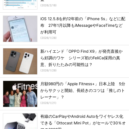
(
2026/2/18
)
iOS 12.5.8を約12年前の「iPhone 5s」などに配
布 27年1月以降もiMessageやFaceTimeなど
が利用可
(
2026/1/28
)
新ハイエンド「OPPO Find X9」が発売直後か
ら好調のワケ シリーズ初のFeliCa採用の真
意、折りたたみの可能性は？
(
2026/1/28
)
月額980円の「Apple Fitness+」日本上陸 5分
からサクッと開始、長続きのコツは「推しのト
レーナー」？
(
2026/1/21
)
有線のCarPlayやAndroid Autoをワイヤレス化
できる「Ottocast Mini Pot」がセールで30％オ