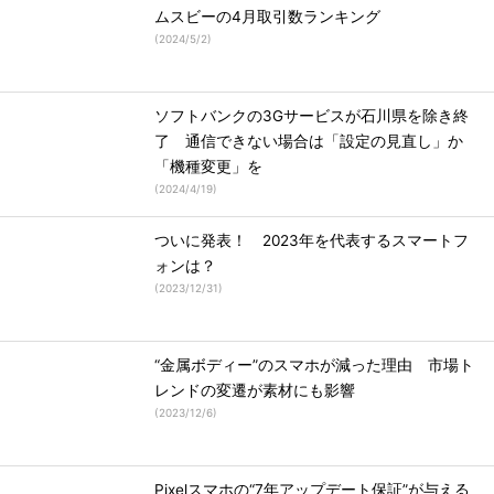
ムスビーの4月取引数ランキング
(
2024/5/2
)
ソフトバンクの3Gサービスが石川県を除き終
了 通信できない場合は「設定の見直し」か
「機種変更」を
(
2024/4/19
)
ついに発表！ 2023年を代表するスマートフ
ォンは？
(
2023/12/31
)
“金属ボディー”のスマホが減った理由 市場ト
レンドの変遷が素材にも影響
(
2023/12/6
)
Pixelスマホの“7年アップデート保証”が与える