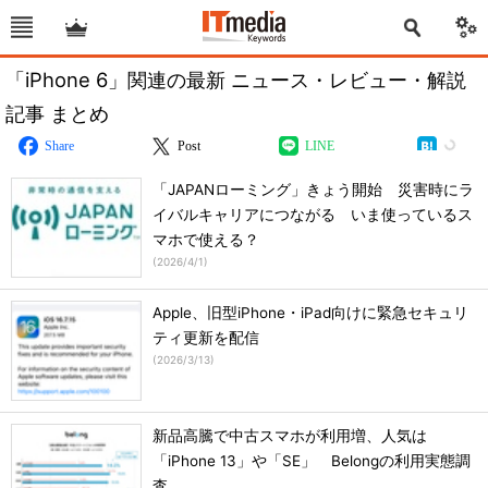
「iPhone 6」関連の最新 ニュース・レビュー・解説
記事 まとめ
Share
Post
LINE
「JAPANローミング」きょう開始 災害時にラ
イバルキャリアにつながる いま使っているス
マホで使える？
(
2026/4/1
)
Apple、旧型iPhone・iPad向けに緊急セキュリ
ティ更新を配信
(
2026/3/13
)
新品高騰で中古スマホが利用増、人気は
「iPhone 13」や「SE」 Belongの利用実態調
査