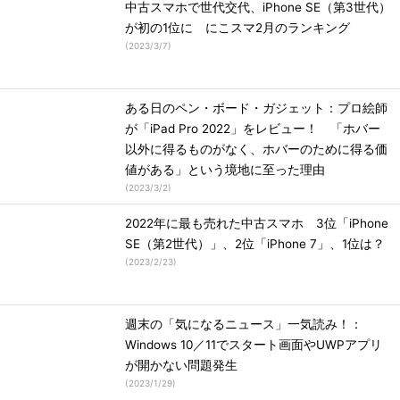
中古スマホで世代交代、iPhone SE（第3世代）
が初の1位に にこスマ2月のランキング
(
2023/3/7
)
ある日のペン・ボード・ガジェット：プロ絵師
が「iPad Pro 2022」をレビュー！ 「ホバー
以外に得るものがなく、ホバーのために得る価
値がある」という境地に至った理由
(
2023/3/2
)
2022年に最も売れた中古スマホ 3位「iPhone
SE（第2世代）」、2位「iPhone 7」、1位は？
(
2023/2/23
)
週末の「気になるニュース」一気読み！：
Windows 10／11でスタート画面やUWPアプリ
が開かない問題発生
(
2023/1/29
)