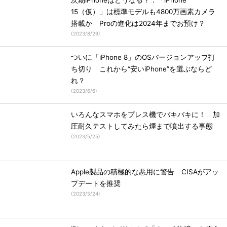
次期iPhoneはどうなる？：「iPhone
15（仮）」は標準モデルも4800万画素カメラ
搭載か Proの進化は2024年までお預け？
(
2023/8/29
)
ついに「iPhone 8」のOSバージョンアップ打
ち切り これから“安いiPhone”を選ぶならど
れ？
(
2023/6/6
)
いろんなスマホをプレス機でバキバキに！ 加
圧耐久テストしてみたら煙まで噴出する事態
(
2023/5/25
)
Apple製品の積極的な悪用に警告 CISAがアッ
プデートを推奨
(
2023/5/24
)