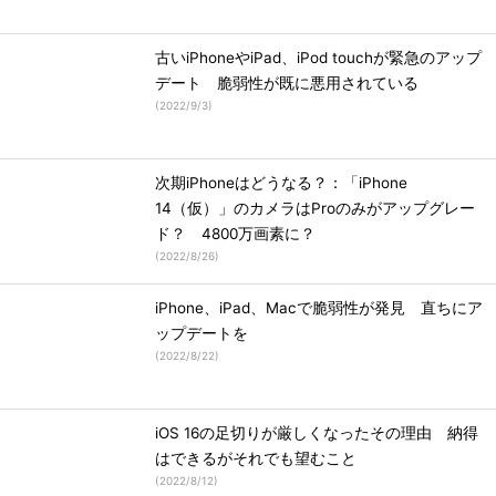
古いiPhoneやiPad、iPod touchが緊急のアップ
デート 脆弱性が既に悪用されている
(
2022/9/3
)
次期iPhoneはどうなる？：「iPhone
14（仮）」のカメラはProのみがアップグレー
ド？ 4800万画素に？
(
2022/8/26
)
iPhone、iPad、Macで脆弱性が発見 直ちにア
ップデートを
(
2022/8/22
)
iOS 16の足切りが厳しくなったその理由 納得
はできるがそれでも望むこと
(
2022/8/12
)