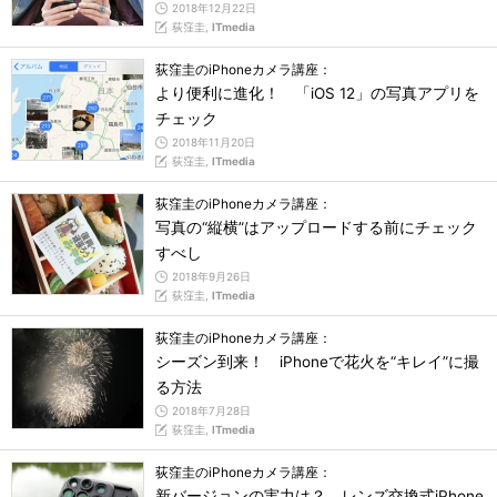
2018年12月22日
荻窪圭,
ITmedia
荻窪圭のiPhoneカメラ講座：
より便利に進化！ 「iOS 12」の写真アプリを
チェック
2018年11月20日
荻窪圭,
ITmedia
荻窪圭のiPhoneカメラ講座：
写真の“縦横”はアップロードする前にチェック
すべし
2018年9月26日
荻窪圭,
ITmedia
荻窪圭のiPhoneカメラ講座：
シーズン到来！ iPhoneで花火を“キレイ”に撮
る方法
2018年7月28日
荻窪圭,
ITmedia
荻窪圭のiPhoneカメラ講座：
新バージョンの実力は？ レンズ交換式iPhone