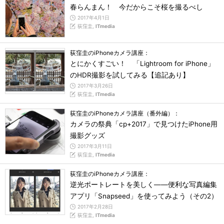
春らんまん！ 今だからこそ桜を撮るべし
2017年4月1日
荻窪圭,
ITmedia
荻窪圭のiPhoneカメラ講座：
とにかくすごい！ 「Lightroom for iPhone」
のHDR撮影を試してみる【追記あり】
2017年3月26日
荻窪圭,
ITmedia
荻窪圭のiPhoneカメラ講座（番外編）：
カメラの祭典「cp+2017」で見つけたiPhone用
撮影グッズ
2017年3月11日
荻窪圭,
ITmedia
荻窪圭のiPhoneカメラ講座：
逆光ポートレートを美しく――便利な写真編集
アプリ「Snapseed」を使ってみよう（その2）
2017年2月28日
荻窪圭,
ITmedia