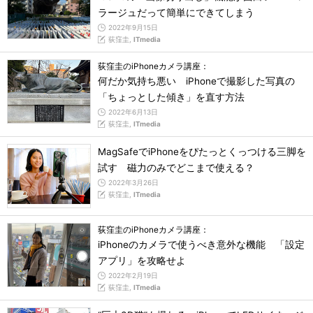
ラージュだって簡単にできてしまう
2022年9月15日
荻窪圭,
ITmedia
荻窪圭のiPhoneカメラ講座：
何だか気持ち悪い iPhoneで撮影した写真の
「ちょっとした傾き」を直す方法
2022年6月13日
荻窪圭,
ITmedia
MagSafeでiPhoneをぴたっとくっつける三脚を
試す 磁力のみでどこまで使える？
2022年3月26日
荻窪圭,
ITmedia
荻窪圭のiPhoneカメラ講座：
iPhoneのカメラで使うべき意外な機能 「設定
アプリ」を攻略せよ
2022年2月19日
荻窪圭,
ITmedia