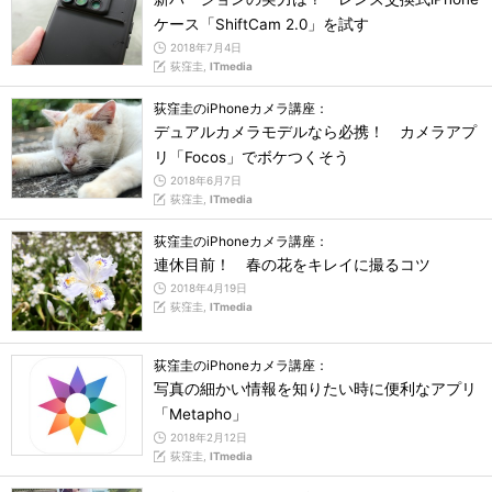
ケース「ShiftCam 2.0」を試す
2018年7月4日
荻窪圭,
ITmedia
荻窪圭のiPhoneカメラ講座：
デュアルカメラモデルなら必携！ カメラアプ
リ「Focos」でボケつくそう
2018年6月7日
荻窪圭,
ITmedia
荻窪圭のiPhoneカメラ講座：
連休目前！ 春の花をキレイに撮るコツ
2018年4月19日
荻窪圭,
ITmedia
荻窪圭のiPhoneカメラ講座：
写真の細かい情報を知りたい時に便利なアプリ
「Metapho」
2018年2月12日
荻窪圭,
ITmedia