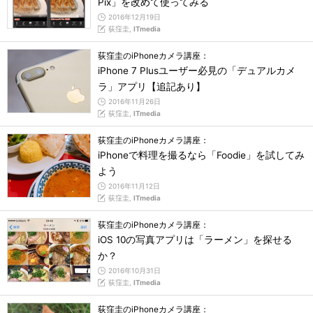
Pix」を改めて使ってみる
2016年12月19日
荻窪圭,
ITmedia
荻窪圭のiPhoneカメラ講座：
iPhone 7 Plusユーザー必見の「デュアルカメ
ラ」アプリ【追記あり】
2016年11月26日
荻窪圭,
ITmedia
荻窪圭のiPhoneカメラ講座：
iPhoneで料理を撮るなら「Foodie」を試してみ
よう
2016年11月12日
荻窪圭,
ITmedia
荻窪圭のiPhoneカメラ講座：
iOS 10の写真アプリは「ラーメン」を探せる
か？
2016年10月31日
荻窪圭,
ITmedia
荻窪圭のiPhoneカメラ講座：