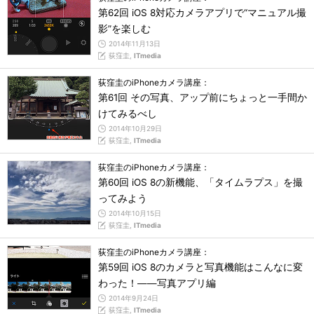
第62回 iOS 8対応カメラアプリで“マニュアル撮
影”を楽しむ
2014年11月13日
荻窪圭,
ITmedia
荻窪圭のiPhoneカメラ講座：
第61回 その写真、アップ前にちょっと一手間か
けてみるべし
2014年10月29日
荻窪圭,
ITmedia
荻窪圭のiPhoneカメラ講座：
第60回 iOS 8の新機能、「タイムラプス」を撮
ってみよう
2014年10月15日
荻窪圭,
ITmedia
荻窪圭のiPhoneカメラ講座：
第59回 iOS 8のカメラと写真機能はこんなに変
わった！――写真アプリ編
2014年9月24日
荻窪圭,
ITmedia