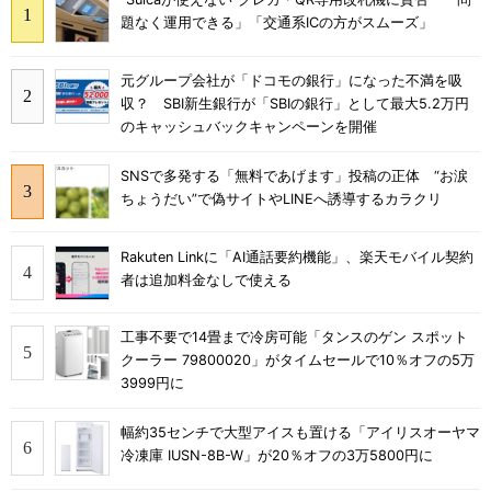
題なく運用できる」「交通系ICの方がスムーズ」
元グループ会社が「ドコモの銀行」になった不満を吸
収？ SBI新生銀行が「SBIの銀行」として最大5.2万円
のキャッシュバックキャンペーンを開催
SNSで多発する「無料であげます」投稿の正体 “お涙
ちょうだい”で偽サイトやLINEへ誘導するカラクリ
Rakuten Linkに「AI通話要約機能」、楽天モバイル契約
者は追加料金なしで使える
工事不要で14畳まで冷房可能「タンスのゲン スポット
クーラー 79800020」がタイムセールで10％オフの5万
3999円に
幅約35センチで大型アイスも置ける「アイリスオーヤマ
冷凍庫 IUSN-8B-W」が20％オフの3万5800円に