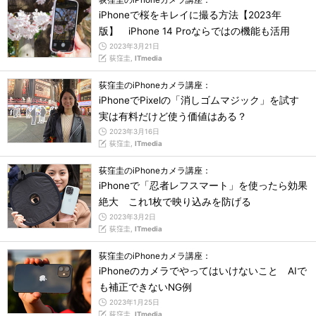
iPhoneで桜をキレイに撮る方法【2023年
版】 iPhone 14 Proならではの機能も活用
2023年3月21日
荻窪圭,
ITmedia
荻窪圭のiPhoneカメラ講座：
iPhoneでPixelの「消しゴムマジック」を試す
実は有料だけど使う価値はある？
2023年3月16日
荻窪圭,
ITmedia
荻窪圭のiPhoneカメラ講座：
iPhoneで「忍者レフスマート」を使ったら効果
絶大 これ1枚で映り込みを防げる
2023年3月2日
荻窪圭,
ITmedia
荻窪圭のiPhoneカメラ講座：
iPhoneのカメラでやってはいけないこと AIで
も補正できないNG例
2023年1月25日
荻窪圭,
ITmedia