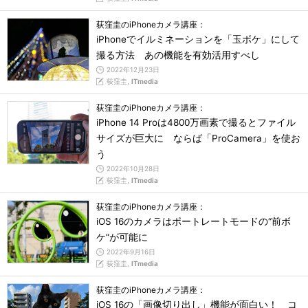
荻窪圭のiPhoneカメラ講座：
iPhoneでイルミネーションを「玉ボケ」にして
撮る方法 あの機能を有効活用すべし
2022年12月23日
荻窪圭,
ITmedia
荻窪圭のiPhoneカメラ講座：
iPhone 14 Proは4800万画素で撮るとファイル
サイズが巨大に ならば「ProCamera」を使お
う
2022年10月28日
荻窪圭,
ITmedia
荻窪圭のiPhoneカメラ講座：
iOS 16のカメラはポートレートモードの“前ボ
ケ”が可能に
2022年9月16日
荻窪圭,
ITmedia
荻窪圭のiPhoneカメラ講座：
iOS 16の「画像切り出し」機能が面白い！ コ