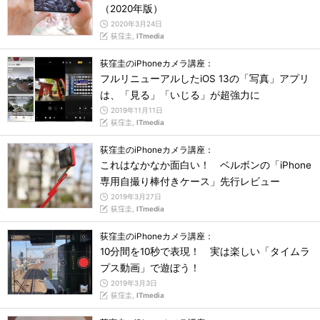
（2020年版）
2020年3月24日
荻窪圭,
ITmedia
荻窪圭のiPhoneカメラ講座：
フルリニューアルしたiOS 13の「写真」アプリ
は、「見る」「いじる」が超強力に
2019年11月11日
荻窪圭,
ITmedia
荻窪圭のiPhoneカメラ講座：
これはなかなか面白い！ ベルボンの「iPhone
専用自撮り棒付きケース」先行レビュー
2019年3月27日
荻窪圭,
ITmedia
荻窪圭のiPhoneカメラ講座：
10分間を10秒で表現！ 実は楽しい「タイムラ
プス動画」で遊ぼう！
2019年3月3日
荻窪圭,
ITmedia