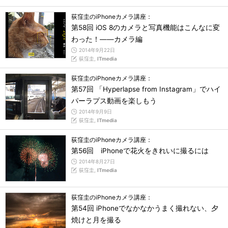
荻窪圭のiPhoneカメラ講座：
第58回 iOS 8のカメラと写真機能はこんなに変
わった！――カメラ編
2014年9月22日
荻窪圭,
ITmedia
荻窪圭のiPhoneカメラ講座：
第57回 「Hyperlapse from Instagram」でハイ
パーラプス動画を楽しもう
2014年9月9日
荻窪圭,
ITmedia
荻窪圭のiPhoneカメラ講座：
第56回 iPhoneで花火をきれいに撮るには
2014年8月27日
荻窪圭,
ITmedia
荻窪圭のiPhoneカメラ講座：
第54回 iPhoneでなかなかうまく撮れない、夕
焼けと月を撮る