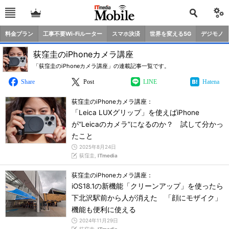
料金プラン
工事不要Wi-Fiルーター
スマホ決済
世界を変える5G
デジモノ
荻窪圭のiPhoneカメラ講座
「荻窪圭のiPhoneカメラ講座」の連載記事一覧です。
Share
Post
LINE
Hatena
荻窪圭のiPhoneカメラ講座：
「Leica LUXグリップ」を使えばiPhone
が“Leicaのカメラ”になるのか？ 試して分かっ
たこと
2025年8月24日
荻窪圭,
ITmedia
荻窪圭のiPhoneカメラ講座：
iOS18.1の新機能「クリーンアップ」を使ったら
下北沢駅前から人が消えた 「顔にモザイク」
機能も便利に使える
2024年11月29日