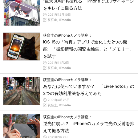
“巨大3D猫”も撮れる iPhoneでLEDサイネージ
をキレイに撮る方法
2021年12月10日
荻窪圭,
ITmedia
荻窪圭のiPhoneカメラ講座：
iOS 15の「写真」アプリで進化した2つの機
能 「撮影情報の閲覧＆編集」と「メモリー」
を試す
2021年11月2日
荻窪圭,
ITmedia
荻窪圭のiPhoneカメラ講座：
あなたは使っていますか？ 「LivePhotos」の
2つの有効利用法を考えてみた
2021年4月25日
荻窪圭,
ITmedia
荻窪圭のiPhoneカメラ講座：
逆光に弱い？ iPhoneのカメラで光の反射を抑
えて撮る方法
2021年3月7日