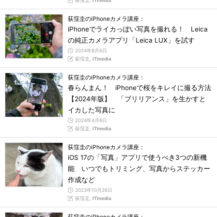
荻窪圭,
ITmedia
荻窪圭のiPhoneカメラ講座：
iPhoneでライカっぽい写真を撮れる！ Leica
の純正カメラアプリ「Leica LUX」を試す
2024年8月6日
荻窪圭,
ITmedia
荻窪圭のiPhoneカメラ講座：
春らんまん！ iPhoneで桜をキレイに撮る方法
【2024年版】 「ブリリアンス」を生かすと
イカした写真に
2024年4月6日
荻窪圭,
ITmedia
荻窪圭のiPhoneカメラ講座：
iOS 17の「写真」アプリで使うべき3つの新機
能 いつでもトリミング、写真からステッカー
作成など
2023年10月26日
荻窪圭,
ITmedia
荻窪圭のiPhoneカメラ講座：