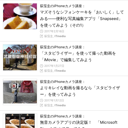
荻窪圭のiPhoneカメラ講座：
マズそうなシフォンケーキを「おいしく」して
みる――便利な写真編集アプリ「Snapseed」
を使ってみよう（その1）
2017年2月16日
荻窪圭,
ITmedia
荻窪圭のiPhoneカメラ講座：
「スタビライザー」を使って撮った動画を
「iMovie」で編集してみよう
2017年1月27日
荻窪圭,
ITmedia
荻窪圭のiPhoneカメラ講座：
よりキレイな動画を撮るなら「スタビライザ
ー」を使ってみよう
2017年1月12日
荻窪圭,
ITmedia
荻窪圭のiPhoneカメラ講座：
無音カメラアプリの決定版！ 「Microsoft