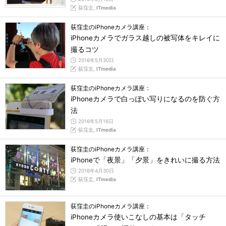
荻窪圭,
ITmedia
荻窪圭のiPhoneカメラ講座：
iPhoneカメラでガラス越しの被写体をキレイに
撮るコツ
2016年5月30日
荻窪圭,
ITmedia
荻窪圭のiPhoneカメラ講座：
iPhoneカメラで白っぽい写りになるのを防ぐ方
法
2016年5月16日
荻窪圭,
ITmedia
荻窪圭のiPhoneカメラ講座：
iPhoneで「夜景」「夕景」をきれいに撮る方法
2016年4月30日
荻窪圭,
ITmedia
荻窪圭のiPhoneカメラ講座：
iPhoneカメラ使いこなしの基本は「タッチ