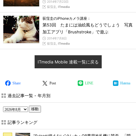
2014年7月23日
荻窪圭,
ITmedia
荻窪圭のiPhoneカメラ講座：
第53回 たまには油絵風もどうでしょう 写真
加工アプリ「Brushstroke」で遊ぶ
2014年7月8日
荻窪圭,
ITmedia
ITmedia Mobile 連載一覧に戻る
Share
Post
LINE
Hatena
過去記事一覧 - 年月別
移動
記事ランキング
“Suicaが使えない”クレカ・QR専用改札機に賛否 「問