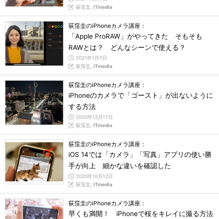
荻窪圭,
ITmedia
荻窪圭のiPhoneカメラ講座：
「Apple ProRAW」がやってきた そもそも
RAWとは？ どんなシーンで使える？
2021年1月7日
荻窪圭,
ITmedia
荻窪圭のiPhoneカメラ講座：
iPhoneのカメラで「ゴースト」が出ないように
する方法
2020年12月17日
荻窪圭,
ITmedia
荻窪圭のiPhoneカメラ講座：
iOS 14では「カメラ」「写真」アプリの使い勝
手が向上 細かな違いを確認した
2020年10月12日
荻窪圭,
ITmedia
荻窪圭のiPhoneカメラ講座：
早くも満開！ iPhoneで桜をキレイに撮る方法