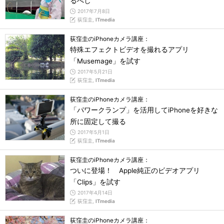
るべし
2017年7月8日
荻窪圭,
ITmedia
荻窪圭のiPhoneカメラ講座：
特殊エフェクトビデオを撮れるアプリ
「Musemage」を試す
2017年5月21日
荻窪圭,
ITmedia
荻窪圭のiPhoneカメラ講座：
「パワークランプ」を活用してiPhoneを好きな
所に固定して撮る
2017年5月1日
荻窪圭,
ITmedia
荻窪圭のiPhoneカメラ講座：
ついに登場！ Apple純正のビデオアプリ
「Clips」を試す
2017年4月14日
荻窪圭,
ITmedia
荻窪圭のiPhoneカメラ講座：