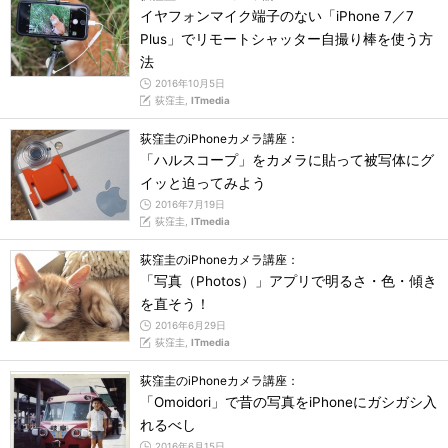
イヤフォンマイク端子のない「iPhone 7／7
Plus」でリモートシャッター自撮り棒を使う方
法
2016年10月5日
荻窪圭,
ITmedia
荻窪圭のiPhoneカメラ講座：
「ハルスコープ」をカメラに貼って被写体にグ
イッと迫ってみよう
2016年7月19日
荻窪圭,
ITmedia
荻窪圭のiPhoneカメラ講座：
「写真（Photos）」アプリで明るさ・色・傾き
を直そう！
2016年6月29日
荻窪圭,
ITmedia
荻窪圭のiPhoneカメラ講座：
「Omoidori」で昔の写真をiPhoneにガシガシ入
れるべし
2016年6月15日