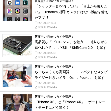
荻窪圭のiPhoneカメラ講座：
「シャッター音を消したい」「真上から撮りた
い」 iPhoneの標準カメラにはない機能を備え
たアプリ
2019年2月24日
荻窪圭,
ITmedia
荻窪圭のiPhoneカメラ講座：
高品質な「プロレンズ」も魅力！ 地味ながら
進化したiPhone XS用「ShiftCam 2.0」を試す
2019年1月29日
荻窪圭,
ITmedia
荻窪圭のiPhoneカメラ講座：
ちっちゃくても高画質！ コンパクトなスタビ
ライザー付きカメラ「Osmo Pocket」を試す
2019年1月18日
荻窪圭,
ITmedia
荻窪圭のiPhoneカメラ講座：
「iPhone XS」と「iPhone XR」 ポートレー
トモードはどう違う？