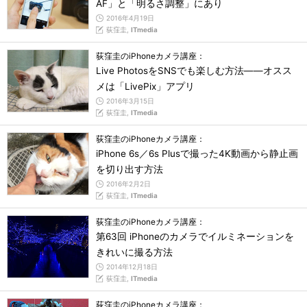
AF」と「明るさ調整」にあり
2016年4月19日
荻窪圭,
ITmedia
荻窪圭のiPhoneカメラ講座：
Live PhotosをSNSでも楽しむ方法――オスス
メは「LivePix」アプリ
2016年3月15日
荻窪圭,
ITmedia
荻窪圭のiPhoneカメラ講座：
iPhone 6s／6s Plusで撮った4K動画から静止画
を切り出す方法
2016年2月2日
荻窪圭,
ITmedia
荻窪圭のiPhoneカメラ講座：
第63回 iPhoneのカメラでイルミネーションを
きれいに撮る方法
2014年12月18日
荻窪圭,
ITmedia
荻窪圭のiPhoneカメラ講座：