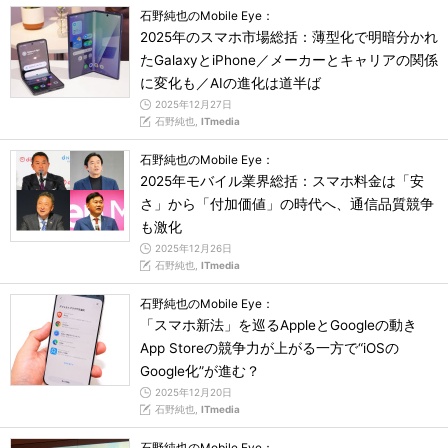
石野純也のMobile Eye：
2025年のスマホ市場総括：薄型化で明暗分かれ
たGalaxyとiPhone／メーカーとキャリアの関係
に変化も／AIの進化は道半ば
2025年12月27日
石野純也,
ITmedia
石野純也のMobile Eye：
2025年モバイル業界総括：スマホ料金は「安
さ」から「付加価値」の時代へ、通信品質競争
も激化
2025年12月26日
石野純也,
ITmedia
石野純也のMobile Eye：
「スマホ新法」を巡るAppleとGoogleの動き
App Storeの競争力が上がる一方で“iOSの
Google化”が進む？
2025年12月20日
石野純也,
ITmedia
石野純也のMobile Eye：