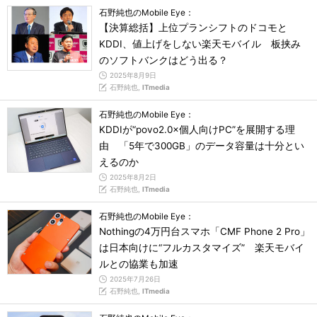
石野純也のMobile Eye：
【決算総括】上位プランシフトのドコモと
KDDI、値上げをしない楽天モバイル 板挟み
のソフトバンクはどう出る？
2025年8月9日
石野純也,
ITmedia
石野純也のMobile Eye：
KDDIが“povo2.0×個人向けPC”を展開する理
由 「5年で300GB」のデータ容量は十分とい
えるのか
2025年8月2日
石野純也,
ITmedia
石野純也のMobile Eye：
Nothingの4万円台スマホ「CMF Phone 2 Pro」
は日本向けに“フルカスタマイズ” 楽天モバイ
ルとの協業も加速
2025年7月26日
石野純也,
ITmedia