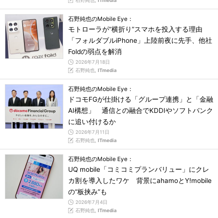
石野純也,
ITmedia
石野純也のMobile Eye：
モトローラが“横折り”スマホを投入する理由
「フォルダブルiPhone」上陸前夜に先手、他社
Foldの弱点を解消
2026年7月18日
石野純也,
ITmedia
石野純也のMobile Eye：
ドコモFGが仕掛ける「グループ連携」と「金融
AI構想」 通信との融合でKDDIやソフトバンク
に追い付けるか
2026年7月11日
石野純也,
ITmedia
石野純也のMobile Eye：
UQ mobile「コミコミプランバリュー」にクレ
カ割を導入したワケ 背景にahamoとY!mobile
の“板挟み”も
2026年7月4日
石野純也,
ITmedia