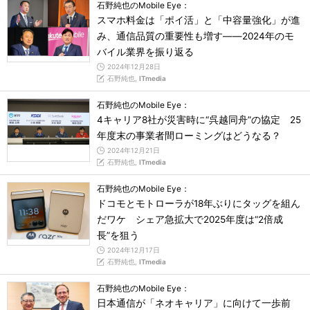
石野純也のMobile Eye：
スマホ料金は「ポイ活」と「中容量強化」が進
み、通信品質の重要性も増す――2024年のモ
バイル業界を振り返る
2024年12月28日
石野純也,
ITmedia
石野純也のMobile Eye：
4キャリア8社が災害時に“呉越同舟”の協定 25
年度末の事業者間ローミングはどうなる？
2024年12月21日
石野純也,
ITmedia
石野純也のMobile Eye：
ドコモとモトローラが18年ぶりにタッグを組ん
だワケ シェア急拡大で2025年度は“2倍成
長”を狙う
2024年12月17日
石野純也,
ITmedia
石野純也のMobile Eye：
日本通信が「ネオキャリア」に向けて一歩前