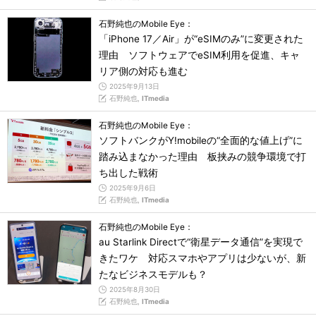
石野純也のMobile Eye：
「iPhone 17／Air」が“eSIMのみ”に変更された
理由 ソフトウェアでeSIM利用を促進、キャ
リア側の対応も進む
2025年9月13日
石野純也,
ITmedia
石野純也のMobile Eye：
ソフトバンクがY!mobileの“全面的な値上げ”に
踏み込まなかった理由 板挟みの競争環境で打
ち出した戦術
2025年9月6日
石野純也,
ITmedia
石野純也のMobile Eye：
au Starlink Directで“衛星データ通信”を実現で
きたワケ 対応スマホやアプリは少ないが、新
たなビジネスモデルも？
2025年8月30日
石野純也,
ITmedia