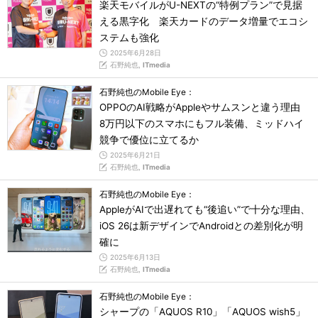
楽天モバイルがU-NEXTの“特例プラン”で見据
える黒字化 楽天カードのデータ増量でエコシ
ステムも強化
2025年6月28日
石野純也,
ITmedia
石野純也のMobile Eye：
OPPOのAI戦略がAppleやサムスンと違う理由
8万円以下のスマホにもフル装備、ミッドハイ
競争で優位に立てるか
2025年6月21日
石野純也,
ITmedia
石野純也のMobile Eye：
AppleがAIで出遅れても“後追い”で十分な理由、
iOS 26は新デザインでAndroidとの差別化が明
確に
2025年6月13日
石野純也,
ITmedia
石野純也のMobile Eye：
シャープの「AQUOS R10」「AQUOS wish5」