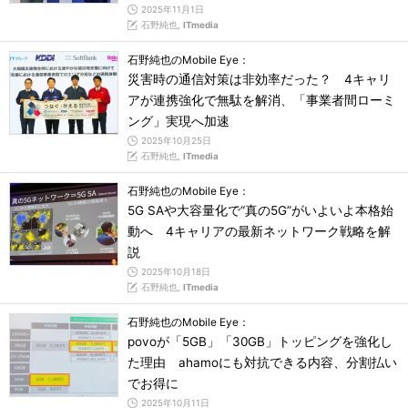
2025年11月1日
石野純也,
ITmedia
石野純也のMobile Eye：
災害時の通信対策は非効率だった？ 4キャリ
アが連携強化で無駄を解消、「事業者間ローミ
ング」実現へ加速
2025年10月25日
石野純也,
ITmedia
石野純也のMobile Eye：
5G SAや大容量化で“真の5G”がいよいよ本格始
動へ 4キャリアの最新ネットワーク戦略を解
説
2025年10月18日
石野純也,
ITmedia
石野純也のMobile Eye：
povoが「5GB」「30GB」トッピングを強化し
た理由 ahamoにも対抗できる内容、分割払い
でお得に
2025年10月11日