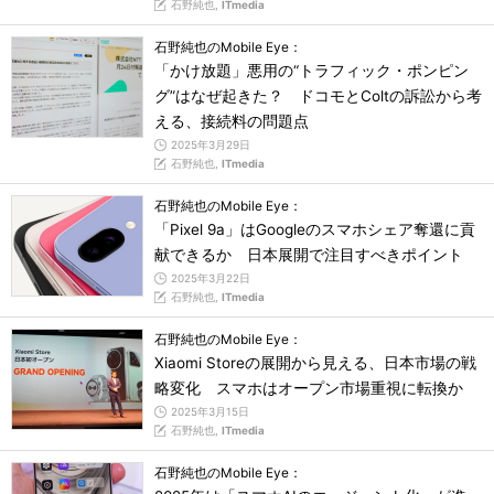
石野純也,
ITmedia
石野純也のMobile Eye：
「かけ放題」悪用の“トラフィック・ポンピン
グ”はなぜ起きた？ ドコモとColtの訴訟から考
える、接続料の問題点
2025年3月29日
石野純也,
ITmedia
石野純也のMobile Eye：
「Pixel 9a」はGoogleのスマホシェア奪還に貢
献できるか 日本展開で注目すべきポイント
2025年3月22日
石野純也,
ITmedia
石野純也のMobile Eye：
Xiaomi Storeの展開から見える、日本市場の戦
略変化 スマホはオープン市場重視に転換か
2025年3月15日
石野純也,
ITmedia
石野純也のMobile Eye：