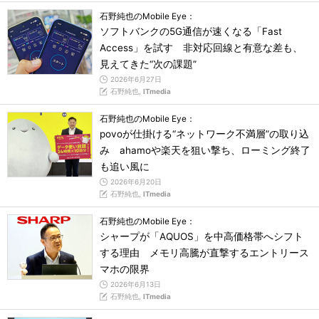
石野純也のMobile Eye：
ソフトバンクの5G通信が速くなる「Fast
Access」を試す 非対応回線と有意な差も、
見えてきた“次の課題”
2026年6月27日
石野純也,
ITmedia
石野純也のMobile Eye：
povoが仕掛ける“ネットワーク不満層”の取り込
み ahamoや楽天を狙い撃ち、ローミング終了
も追い風に
2026年6月20日
石野純也,
ITmedia
石野純也のMobile Eye：
シャープが「AQUOS」を中高価格帯へシフト
する理由 メモリ高騰が直撃するエントリース
マホの限界
2026年6月13日
石野純也,
ITmedia