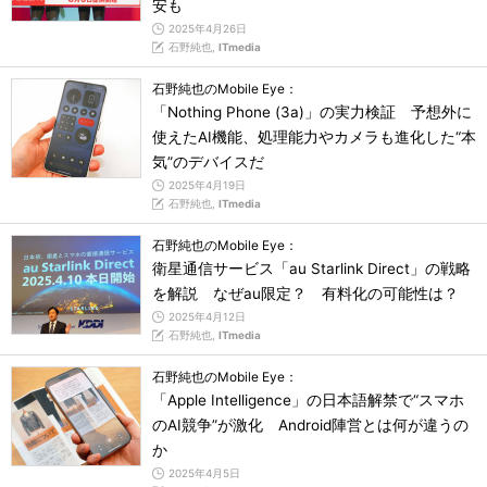
安も
2025年4月26日
石野純也,
ITmedia
石野純也のMobile Eye：
「Nothing Phone (3a)」の実力検証 予想外に
使えたAI機能、処理能力やカメラも進化した“本
気”のデバイスだ
2025年4月19日
石野純也,
ITmedia
石野純也のMobile Eye：
衛星通信サービス「au Starlink Direct」の戦略
を解説 なぜau限定？ 有料化の可能性は？
2025年4月12日
石野純也,
ITmedia
石野純也のMobile Eye：
「Apple Intelligence」の日本語解禁で“スマホ
のAI競争”が激化 Android陣営とは何が違うの
か
2025年4月5日