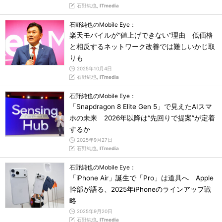
石野純也,
ITmedia
石野純也のMobile Eye：
楽天モバイルが“値上げできない”理由 低価格
と相反するネットワーク改善では難しいかじ取
りも
2025年10月4日
石野純也,
ITmedia
石野純也のMobile Eye：
「Snapdragon 8 Elite Gen 5」で見えたAIスマ
ホの未来 2026年以降は“先回りで提案”が定着
するか
2025年9月27日
石野純也,
ITmedia
石野純也のMobile Eye：
「iPhone Air」誕生で「Pro」は道具へ Apple
幹部が語る、2025年iPhoneのラインアップ戦
略
2025年9月20日
石野純也,
ITmedia