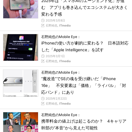
2025年は「スマホAIのエージェント化」が進
む アプリも巻き込んでエコシステムが大きく
変わる予感
2025年3月8日
石野純也,
ITmedia
石野純也のMobile Eye：
iPhoneの使い方が劇的に変わる？ 日本語対応
した「Apple Intelligence」を試す
2025年3月1日
石野純也,
ITmedia
石野純也のMobile Eye：
“魔改造”でSEの魂を受け継いだ「iPhone
16e」 不安要素は「価格」「ライバル」「対
応バンド」にあり
2025年2月22日
石野純也,
ITmedia
石野純也のMobile Eye：
携帯料金の値上げは起こるのか？ 4キャリア
幹部の“本音”から見えた可能性