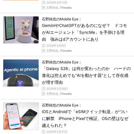
2026年3月14日
石野純也,
ITmedia
石野純也のMobile Eye：
GeminiやChatGPTがあるのになぜ？ ドコモ
がAIエージェント「SyncMe」を手掛ける理
由 強みはdアカウントにあり
2026年3月8日
石野純也,
ITmedia
石野純也のMobile Eye：
「Galaxy S26」は何が変わったのか ハードの
進化は控えめでも“AIを動かす器”として存在感
が増す理由
2026年2月28日
石野純也,
ITmedia
石野純也のMobile Eye：
iOSとAndroidで「eSIMクイック転送」がつい
に解禁 iPhoneとPixelで検証、OSの壁はなぜ
越えられた？
2026年2月21日