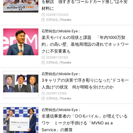
を解説 強すぎる“ゴールドカード推し”は不安
材料に
2025年11月22日
石野純也,
ITmedia
石野純也のMobile Eye：
楽天モバイルの現状と課題 「年内1000万契
約」の高い壁、基地局増設の遅れでネットワー
クに不安要素も
2025年11月15日
石野純也,
ITmedia
石野純也のMobile Eye：
3キャリアの決算で浮き彫りになった“ドコモ一
人負け”の状況 何が明暗を分けたのか
2025年11月8日
石野純也,
ITmedia
石野純也のMobile Eye：
非通信事業者の「○○モバイル」が増えている
ワケ ミークが手掛ける「MVNO as a
Service」の勝算