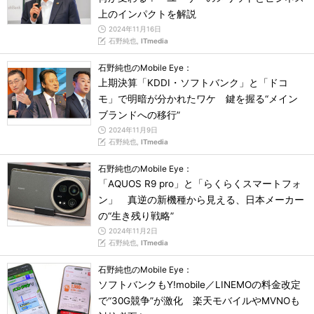
上のインパクトを解説
2024年11月16日
石野純也,
ITmedia
石野純也のMobile Eye：
上期決算「KDDI・ソフトバンク」と「ドコ
モ」で明暗が分かれたワケ 鍵を握る“メイン
ブランドへの移行”
2024年11月9日
石野純也,
ITmedia
石野純也のMobile Eye：
「AQUOS R9 pro」と「らくらくスマートフォ
ン」 真逆の新機種から見える、日本メーカー
の“生き残り戦略”
2024年11月2日
石野純也,
ITmedia
石野純也のMobile Eye：
ソフトバンクもY!mobile／LINEMOの料金改定
で“30G競争”が激化 楽天モバイルやMVNOも