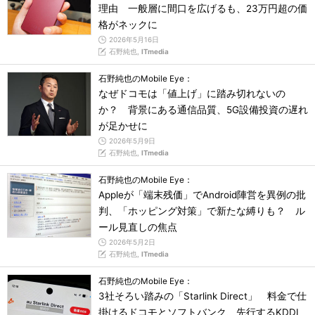
理由 一般層に間口を広げるも、23万円超の価
格がネックに
2026年5月16日
石野純也,
ITmedia
石野純也のMobile Eye：
なぜドコモは「値上げ」に踏み切れないの
か？ 背景にある通信品質、5G設備投資の遅れ
が足かせに
2026年5月9日
石野純也,
ITmedia
石野純也のMobile Eye：
Appleが「端末残価」でAndroid陣営を異例の批
判、「ホッピング対策」で新たな縛りも？ ル
ール見直しの焦点
2026年5月2日
石野純也,
ITmedia
石野純也のMobile Eye：
3社そろい踏みの「Starlink Direct」 料金で仕
掛けるドコモとソフトバンク、先行するKDDI