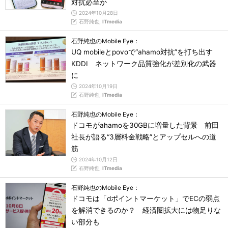
対抗必至か
2024年10月28日
石野純也,
ITmedia
石野純也のMobile Eye：
UQ mobileとpovoで“ahamo対抗”を打ち出す
KDDI ネットワーク品質強化が差別化の武器
に
2024年10月19日
石野純也,
ITmedia
石野純也のMobile Eye：
ドコモがahamoを30GBに増量した背景 前田
社長が語る“3層料金戦略”とアップセルへの道
筋
2024年10月12日
石野純也,
ITmedia
石野純也のMobile Eye：
ドコモは「dポイントマーケット」でECの弱点
を解消できるのか？ 経済圏拡大には物足りな
い部分も