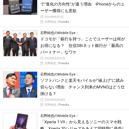
で“進化の方向性”が違う理由 iPhoneからのユ
ーザー獲得にも意欲
2025年6月7日
石野純也,
ITmedia
石野純也のMobile Eye：
ドコモが「銀行を持つ」ことでユーザーは何が
お得になる？ 住信SBIネット銀行が「最高の
パートナー」なワケ
2025年5月31日
石野純也,
ITmedia
石野純也のMobile Eye：
ソフトバンクと楽天モバイルが“値上げ”に踏み
切らない理由 チャンス到来のMVNOはどう仕
掛ける？
2025年5月24日
石野純也,
ITmedia
石野純也のMobile Eye：
「Xperia 1 VII」から見えるソニーのスマホ戦
略 Xperia 10シリーズをあえて同時期に発売し