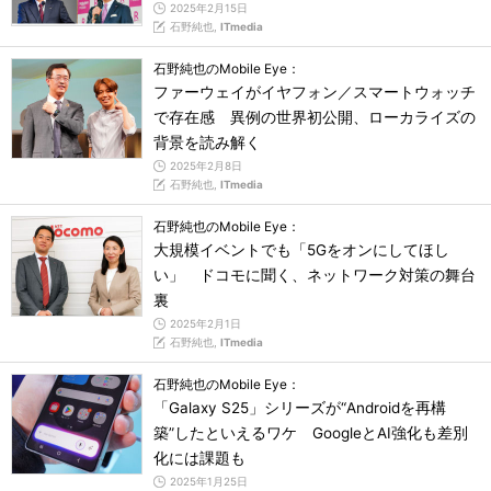
2025年2月15日
石野純也,
ITmedia
石野純也のMobile Eye：
ファーウェイがイヤフォン／スマートウォッチ
で存在感 異例の世界初公開、ローカライズの
背景を読み解く
2025年2月8日
石野純也,
ITmedia
石野純也のMobile Eye：
大規模イベントでも「5Gをオンにしてほし
い」 ドコモに聞く、ネットワーク対策の舞台
裏
2025年2月1日
石野純也,
ITmedia
石野純也のMobile Eye：
「Galaxy S25」シリーズが“Androidを再構
築”したといえるワケ GoogleとAI強化も差別
化には課題も
2025年1月25日