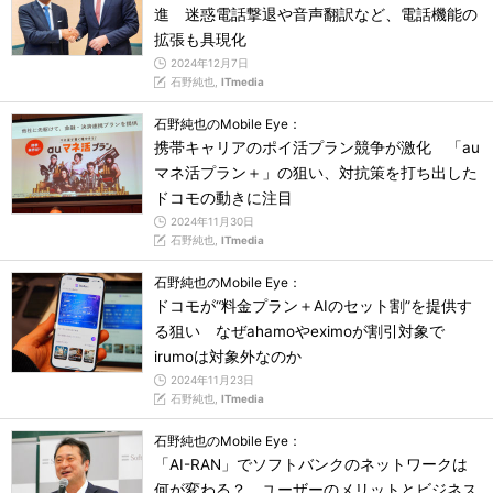
進 迷惑電話撃退や音声翻訳など、電話機能の
拡張も具現化
2024年12月7日
石野純也,
ITmedia
石野純也のMobile Eye：
携帯キャリアのポイ活プラン競争が激化 「au
マネ活プラン＋」の狙い、対抗策を打ち出した
ドコモの動きに注目
2024年11月30日
石野純也,
ITmedia
石野純也のMobile Eye：
ドコモが“料金プラン＋AIのセット割”を提供す
る狙い なぜahamoやeximoが割引対象で
irumoは対象外なのか
2024年11月23日
石野純也,
ITmedia
石野純也のMobile Eye：
「AI-RAN」でソフトバンクのネットワークは
何が変わる？ ユーザーのメリットとビジネス