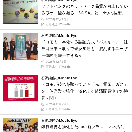
ソフトバンクのネットワーク品質が向上してい
るワケ 鍵を握る「5G SA」と「4つの技術」
2025年12月13日
石野純也,
ITmedia
石野純也のMobile Eye：
ドコモも一本化する認証方式「パスキー」 証
券口座乗っ取りで普及加速も、混乱するユーザ
ー体験を統一できるか
2025年12月6日
石野純也,
ITmedia
石野純也のMobile Eye：
ドコモが後れを取っている「光、電気、ガス」
を一体営業で強化 激化する経済圏競争での勝
算を聞く
2025年11月29日
石野純也,
ITmedia
石野純也のMobile Eye：
銀行連携を強化したauの新プラン「マネ活2」