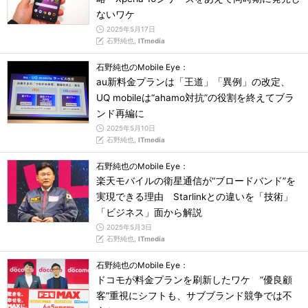
ないワケ
2025年5月17日
石野純也,
ITmedia
石野純也のMobile Eye：
au新料金プランは「王道」「異例」の改定、
UQ mobileは“ahamo対抗”の役割を終えてブラ
ンド再編に
2025年5月10日
石野純也,
ITmedia
石野純也のMobile Eye：
楽天モバイルの衛星通信が“ブロードバンド”を
実現できる理由 Starlinkとの違いを「技術」
「ビジネス」面から解説
2025年5月3日
石野純也,
ITmedia
石野純也のMobile Eye：
ドコモが料金プランを刷新したワケ “優良顧
客”重視にシフトも、サブブランド競争では不