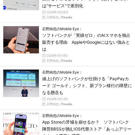
は“サービス”で差別化
2026年4月25日
石野純也,
ITmedia
石野純也のMobile Eye：
ソフトバンクが「実績ゼロ」のAIスマホを独占
販売する理由 AppleやGoogleにはない強みと
は
2026年4月18日
石野純也,
ITmedia
石野純也のMobile Eye：
値上げのソフトバンクが仕掛ける「PayPayカ
ード ゴールド」シフト、新プラン移行の障壁に
なる懸念も
2026年4月14日
石野純也,
ITmedia
石野純也のMobile Eye：
App Storeの牙城を崩せるか？ ソフトバンク
陣営BBSSが挑むiOS代替ストア「あっぷアリー