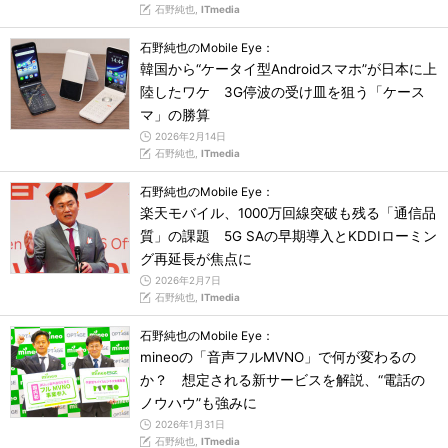
石野純也,
ITmedia
石野純也のMobile Eye：
韓国から“ケータイ型Androidスマホ”が日本に上
陸したワケ 3G停波の受け皿を狙う「ケース
マ」の勝算
2026年2月14日
石野純也,
ITmedia
石野純也のMobile Eye：
楽天モバイル、1000万回線突破も残る「通信品
質」の課題 5G SAの早期導入とKDDIローミン
グ再延長が焦点に
2026年2月7日
石野純也,
ITmedia
石野純也のMobile Eye：
mineoの「音声フルMVNO」で何が変わるの
か？ 想定される新サービスを解説、“電話の
ノウハウ”も強みに
2026年1月31日
石野純也,
ITmedia