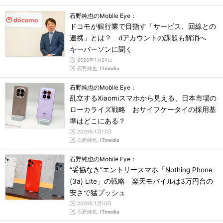
石野純也のMobile Eye：
ドコモが銀行業で目指す「サービス、回線との
連携」とは？ dアカウントの課題も解消へ
キーパーソンに聞く
2026年1月24日
石野純也,
ITmedia
石野純也のMobile Eye：
乱立するXiaomiスマホから見える、日本市場の
ローカライズ戦略 おサイフケータイの採用基
準はどこにある？
2026年1月17日
石野純也,
ITmedia
石野純也のMobile Eye：
“妥協なき”エントリースマホ「Nothing Phone
(3a) Lite」の戦略 楽天モバイルは3万円台の
安さで猛プッシュ
2026年1月10日
石野純也,
ITmedia