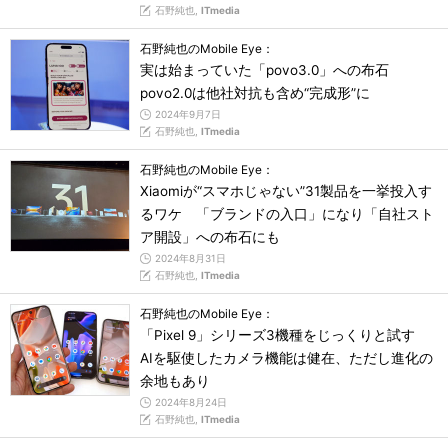
石野純也,
ITmedia
石野純也のMobile Eye：
実は始まっていた「povo3.0」への布石
povo2.0は他社対抗も含め“完成形”に
2024年9月7日
石野純也,
ITmedia
石野純也のMobile Eye：
Xiaomiが“スマホじゃない”31製品を一挙投入す
るワケ 「ブランドの入口」になり「自社スト
ア開設」への布石にも
2024年8月31日
石野純也,
ITmedia
石野純也のMobile Eye：
「Pixel 9」シリーズ3機種をじっくりと試す
AIを駆使したカメラ機能は健在、ただし進化の
余地もあり
2024年8月24日
石野純也,
ITmedia