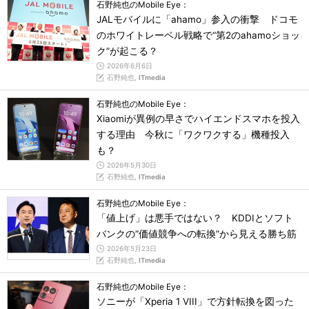
石野純也のMobile Eye：
JALモバイルに「ahamo」参入の衝撃 ドコモ
のホワイトレーベル戦略で“第2のahamoショッ
ク”が起こる？
2026年6月6日
石野純也,
ITmedia
石野純也のMobile Eye：
Xiaomiが異例の早さでハイエンドスマホを投入
する理由 今秋に「ワクワクする」機種投入
も？
2026年5月30日
石野純也,
ITmedia
石野純也のMobile Eye：
「値上げ」は悪手ではない？ KDDIとソフト
バンクの“価値競争への転換”から見える勝ち筋
2026年5月23日
石野純也,
ITmedia
石野純也のMobile Eye：
ソニーが「Xperia 1 VIII」で方針転換を図った