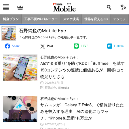
料金プラン
工事不要Wi-Fiルーター
スマホ決済
世界を変える5G
デジモノ
石野純也のMobile Eye
「石野純也のMobile Eye」の連載記事一覧です。
Share
Post
LINE
Hatena
石野純也のMobile Eye：
AIの“タダ乗り”を防ぐKDDI「Buffmee」を試す
150コンテンツの連携に価値あるが、回答には
物足りなさも
2026年8月1日
石野純也,
ITmedia
石野純也のMobile Eye：
サムスンが「Galaxy Z Fold8」で横長折りたた
みを投入する理由 AIの進化にもマッ
チ、“iPhone包囲網”も万全か
2026年7月25日