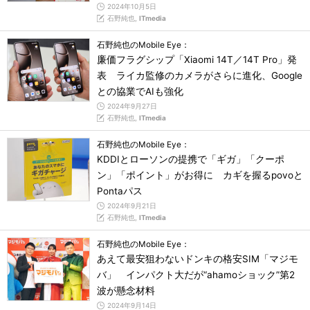
2024年10月5日
石野純也,
ITmedia
石野純也のMobile Eye：
廉価フラグシップ「Xiaomi 14T／14T Pro」発
表 ライカ監修のカメラがさらに進化、Google
との協業でAIも強化
2024年9月27日
石野純也,
ITmedia
石野純也のMobile Eye：
KDDIとローソンの提携で「ギガ」「クーポ
ン」「ポイント」がお得に カギを握るpovoと
Pontaパス
2024年9月21日
石野純也,
ITmedia
石野純也のMobile Eye：
あえて最安狙わないドンキの格安SIM「マジモ
バ」 インパクト大だが“ahamoショック”第2
波が懸念材料
2024年9月14日