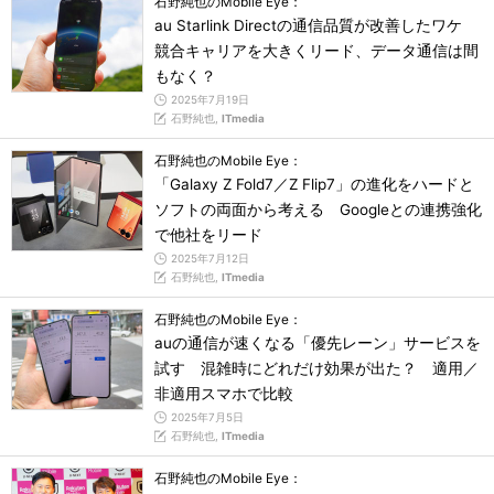
石野純也のMobile Eye：
au Starlink Directの通信品質が改善したワケ
競合キャリアを大きくリード、データ通信は間
もなく？
2025年7月19日
石野純也,
ITmedia
石野純也のMobile Eye：
「Galaxy Z Fold7／Z Flip7」の進化をハードと
ソフトの両面から考える Googleとの連携強化
で他社をリード
2025年7月12日
石野純也,
ITmedia
石野純也のMobile Eye：
auの通信が速くなる「優先レーン」サービスを
試す 混雑時にどれだけ効果が出た？ 適用／
非適用スマホで比較
2025年7月5日
石野純也,
ITmedia
石野純也のMobile Eye：