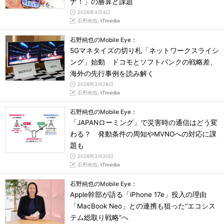
ナ！」の勝算と課題
2026年4月4日
石野純也,
ITmedia
石野純也のMobile Eye：
5Gマネタイズの切り札「ネットワークスライシ
ング」始動 ドコモとソフトバンクの戦略差、
海外の先行事例を読み解く
2026年3月28日
石野純也,
ITmedia
石野純也のMobile Eye：
「JAPANローミング」で災害時の通信はどう変
わる？ 発動条件の周知やMVNOへの対応に課
題も
2026年3月20日
石野純也,
ITmedia
石野純也のMobile Eye：
Apple幹部が語る「iPhone 17e」投入の理由
「MacBook Neo」との連携も狙った“エコシス
テム総取り戦略”へ